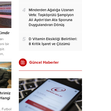
arı ile
4
Minderden Ağalığa Uzanan
. Bu
Vefa: Taşköprülü Şampiyon
 ve
Ali Aydın’dan Ata Sporuna
Duygulandıran Dönüş
Kimdir
zak,
5
llı ve
D Vitamin Eksikliği Belirtileri:
arı
8 Kritik İşaret ve Çözümü
eni bir
iz.
tı.
en,
z
Güncel Haberler
a
eterki
den
, insan
orik...
lsun
iği
 hatta
.
hrimiz
(Hangi
 Futbol