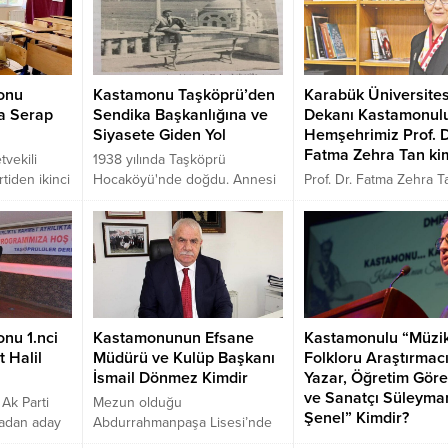
onu
Kastamonu Taşköprü’den
Karabük Üniversites
ma Serap
Sendika Başkanlığına ve
Dekanı Kastamonul
Siyasete Giden Yol
Hemşehrimiz Prof. D
Fatma Zehra Tan ki
tvekili
1938 yılında Taşköprü
tiden ikinci
Hocaköyü'nde doğdu. Annesi
Prof. Dr. Fatma Zehra T
Fatma Serap
Arife babası Hasan... Dile kolay
Babasının ve annesinin 
in % 65 oy
57 yıldır Ayşe Öz hanımla evli
Tahran Üniversitesi’nd
 seçilmiş
ve iki erkek iki kız ve altı torun
yapıyor olması sebebiy
sahibi...
hayatına bu ülkede baş
ve İhtilal’e kadar burad
yaşamıştır. İlk önce bab
ve annesinin ortak dili 
nu 1.nci
Kastamonunun Efsane
Kastamonulu “Müzi
Farsçayı, Türkiye’ye
t Halil
Müdürü ve Kulüp Başkanı
Folkloru Araştırmacı
döndükten sonra ise an
İsmail Dönmez Kimdir
Yazar, Öğretim Görev
öğrenmiştir.
ve Sanatçı Süleyma
Ak Parti
Mezun olduğu
Şenel” Kimdir?
radan aday
Abdurrahmanpaşa Lisesi’nde
alil Uluay,
29 yıldır müdür olarak görev
Süleyman Şenel, Türk 