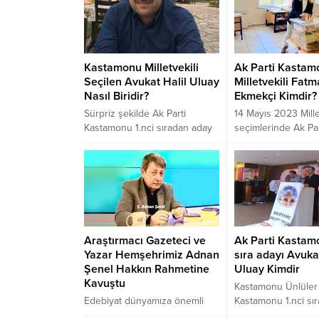
Kastamonu Milletvekili
Ak Parti Kastam
Seçilen Avukat Halil Uluay
Milletvekili Fat
Nasıl Biridir?
Ekmekçi Kimdir?
Sürpriz şekilde Ak Parti
14 Mayıs 2023 Mille
Kastamonu 1.nci sıradan aday
seçimlerinde Ak Par
gösterilen ve 28. dönem için
sıradan aday olan 
Milletvekili seçilen Avukat Halil
Ekmekçi, Ak Partin
Uluay, geçmiş dönemde Ak
olması ile TBMM’ye
Parti Kastamonu İl başkanlığı
oldu.
görevini de yapmıştı. Uzun
süre İl meclis üyeliği de yapan
Avukat Halil Uluay,
Araştırmacı Gazeteci ve
Ak Parti Kastamo
Kastamonu’da sevilen sayılan
Yazar Hemşehrimiz Adnan
sıra adayı Avuka
bir isim olarak öne çıkıyor.
Şenel Hakkın Rahmetine
Uluay Kimdir
Kavuştu
Kastamonu Ünlüler 
Edebiyat dünyamıza önemli
Kastamonu 1.nci sı
eserler kazandırmış olan
gösterilen Avukat H