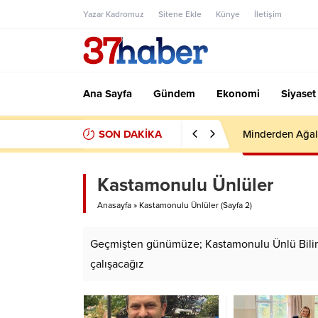
Yazar Kadromuz
Sitene Ekle
Künye
İletişim
Ana Sayfa
Gündem
Ekonomi
Siyaset
SON DAKİKA
Minderden Ağal
Kastamonulu Ünlüler
Anasayfa
»
Kastamonulu Ünlüler
(Sayfa 2)
Geçmişten günümüze; Kastamonulu Ünlü Bilim, İ
çalışacağız