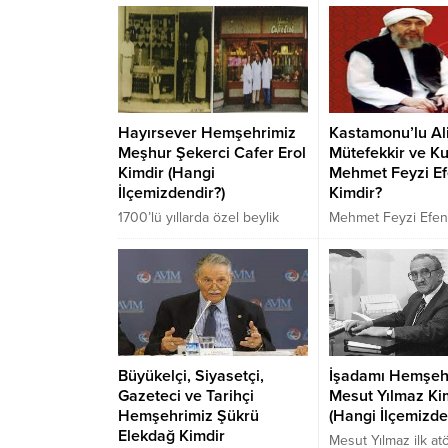
Kastamonu Taşköprülü
geçmiş dönemde Ak
araştırmacı gazeteci, yazar Ş.
Kastamonu İl başkan
Adnan Şenel Ankara’da vefat
görevini de yapmış
etti.
süre İl meclis üyel
Avukat Halil Uluay,
Kastamonu’da sevil
Hayırsever Hemşehrimiz
Kastamonu’lu Al
bir isim olarak öne 
Meşhur Şekerci Cafer Erol
Mütefekkir ve Ku
Taşköprü İmam Hatip
Kimdir (Hangi
Mehmet Feyzi Ef
yatılıları olarak yeni
İlçemizdendir?)
Kimdir?
1700’lü yıllarda özel beylik
Mehmet Feyzi Efendi
olarak seçilerek Osmanlı
toprağıyla mübarekt
Sarayı’na kabul edilen
Kastamonu. Mekke s
Taşköprülü Müftügiller ailesi
bağlıdır. Buradan o
soyadı kanunuyla “Erol”
vardır.” diyen Kas
soyadını aldılar.
öz bağrında filizlen
Taşköprülülerin genel olarak
çınar, yüce bir feyiz
helvahane, şekerhane,
Büyükelçi, Siyasetçi,
İşadamı Hemşeh
tatlıhane gibi sarayın tatlı imal
Gazeteci ve Tarihçi
Mesut Yılmaz Ki
edilen bölümlerinde istihdam
Hemşehrimiz Şükrü
(Hangi İlçemizde
edilerek şekercilik hususunda
Elekdağ Kimdir
esaslı bir tecrübeye sahip
Mesut Yılmaz ilk atö