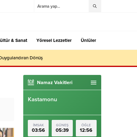
ültür & Sanat
Yöresel Lezzetler
Ünlüler
 Duygulandıran Dönüş
Namaz Vakitleri
Kastamonu
İMSAK
GÜNEŞ
ÖĞLE
03:56
05:39
12:56