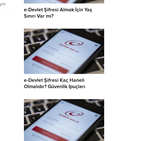
ıyor
e-Devlet Şifresi Almak İçin Yaş
 maç
Sınırı Var mı?
n en çok
 takımı
udur.
r
tin
r...
e-Devlet Şifresi Kaç Haneli
Olmalıdır? Güvenlik İpuçları