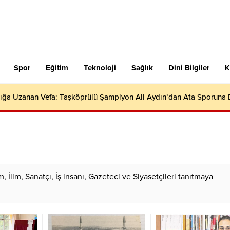
Spor
Eğitim
Teknoloji
Sağlık
Dini Bilgiler
K
ığa Uzanan Vefa: Taşköprülü Şampiyon Ali Aydın’dan Ata Sporuna
lim, Sanatçı, İş insanı, Gazeteci ve Siyasetçileri tanıtmaya