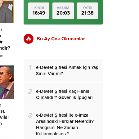
İKİNDİ
AKŞAM
YATSI
16:49
20:03
21:38
i
u
Bu Ay Çok Okunanlar
r.
mdir?
an;
İran’da
1
e-Devlet Şifresi Almak İçin Yaş
e görev
Sınırı Var mı?
le
lamış
a
2
e-Devlet Şifresi Kaç Haneli
asının
Olmalıdır? Güvenlik İpuçları
olan
k
sı,
adilini
3
e-Devlet Şifresi ile e-İmza
lisi
Arasındaki Farklar Nelerdir?
n
Hangisini Ne Zaman
Kullanmalısınız?
Halk