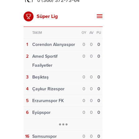
Süper Lig
TAKIM
OY
AV
PU
1
Corendon Alanyaspor
0
0
0
2
Amed Sportif
0
0
0
Faaliyetler
3
Beşiktaş
0
0
0
4
Çaykur Rizespor
0
0
0
5
Erzurumspor FK
0
0
0
6
Eyüpspor
0
0
0
16
Samsunspor
0
0
0