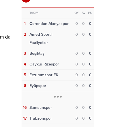
TAKIM
OY
AV
PU
1
Corendon Alanyaspor
0
0
0
2
Amed Sportif
0
0
0
ım da
Faaliyetler
3
Beşiktaş
0
0
0
4
Çaykur Rizespor
0
0
0
5
Erzurumspor FK
0
0
0
6
Eyüpspor
0
0
0
16
Samsunspor
0
0
0
17
Trabzonspor
0
0
0