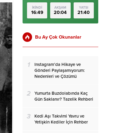
İKİNDİ
AKŞAM
YATSI
16:49
20:04
21:40
Bu Ay Çok Okunanlar
1
Instagram’da Hikaye ve
Gönderi Paylaşamıyorum:
Nedenleri ve Çözümü
2
Yumurta Buzdolabında Kaç
Gün Saklanır? Tazelik Rehberi
3
Kedi Aşı Takvimi Yavru ve
Yetişkin Kediler İçin Rehber