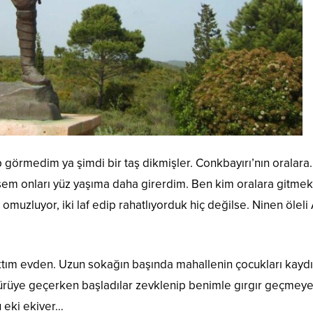
görmedim ya şimdi bir taş dikmişler. Conkbayırı’nın oralara.
sem onları yüz yaşıma daha girerdim. Ben kim oralara gitmek
 omuzluyor, iki laf edip rahatlıyorduk hiç değilse. Ninen öleli 
ım evden. Uzun sokağın başında mahallenin çocukları kayd
ürüye geçerken başladılar zevklenip benimle gırgır geçmeye
u eki ekiver…