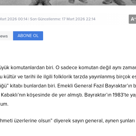
A
+
Mart 2026 00:14 | Son Güncellenme: 17 Mart 2026 22:14
ABONE OL
büyük komutanlardan biri. O sadece komutan değil aynı zam
kültür ve tarihi ile ilgili folklorik tarzda yayınlanmış birçok e
üğü” kitabı bunlardan biri. Emekli General Fazıl Bayraktar’ın 
Kabaklı’nın köşesinde de yer almıştı. Bayraktar’ın 1983’te ya
rum.
rahmeti üzerlerine olsun” diyerek sayın general, aynen şunları