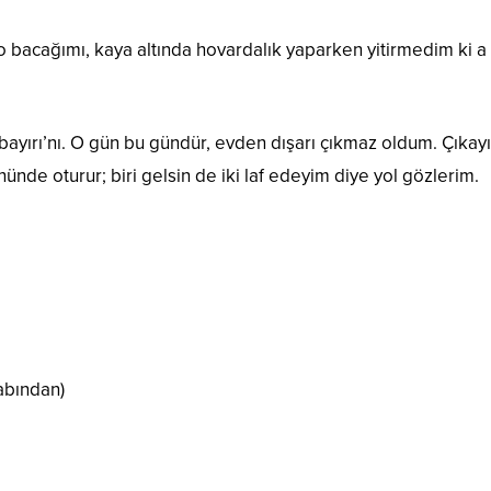
o bacağımı, kaya altında hovardalık yaparken yitirmedim ki a
kbayırı’nı. O gün bu gündür, evden dışarı çıkmaz oldum. Çıkay
nde oturur; biri gelsin de iki laf edeyim diye yol gözlerim.
abından)