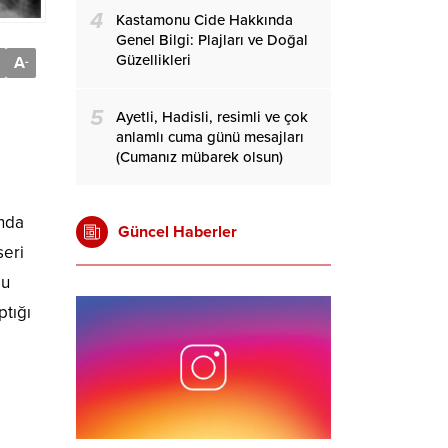
4
Kastamonu Cide Hakkında
Genel Bilgi: Plajları ve Doğal
Güzellikleri
A
-
5
Ayetli, Hadisli, resimli ve çok
anlamlı cuma günü mesajları
(Cumanız mübarek olsun)
anda
Güncel Haberler
seri
bu
ptığı