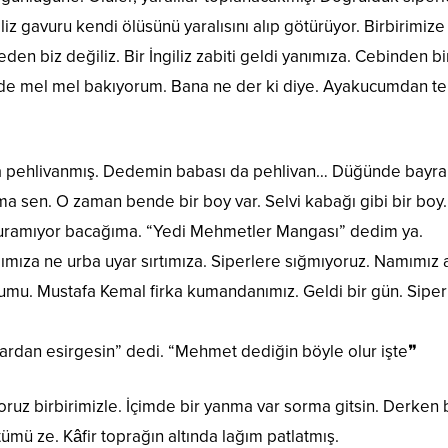
giliz gavuru kendi ölüsünü yaralısını alıp götürüyor. Birbirimiz
den biz değiliz. Bir İngiliz zabiti geldi yanımıza. Cebinden bir
Bende mel mel bakıyorum. Bana ne der ki diye. Ayakucumdan 
da pehlivanmış. Dedemin babası da pehlivan… Düğünde bayr
 sen. O zaman bende bir boy var. Selvi kabağı gibi bir boy.
duramıyor bacağıma. “Yedi Mehmetler Mangası” dedim ya.
ımıza ne urba uyar sırtımıza. Siperlere sığmıyoruz. Namımız 
oyumu. Mustafa Kemal firka kumandanımız. Geldi bir gün. Siper
nazardan esirgesin” dedi. “Mehmet dediğin böyle olur işte❞
ruz birbirimizle. İçimde bir yanma var sorma gitsin. Derken 
tümü ze. Kâfir toprağın altında lağım patlatmış.