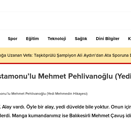
Spor
Eğitim
Teknoloji
Sağlık
Dini Bilgiler
K
ığa Uzanan Vefa: Taşköprülü Şampiyon Ali Aydın’dan Ata Sporuna
tamonu’lu Mehmet Pehlivanoğlu (Yed
monu’lu Mehmet Pehlivanoğlu (Yedi Mehmedin Hikayesi)
lay vardı. Öyle bir alay, yedi düvelde bile yoktur. Onun içi
erdi. Manga kumandanımız ise Balıkesirli Mehmet Çavuş idi