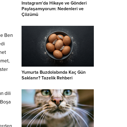
Instagram’da Hikaye ve Gönderi
Paylaşamıyorum: Nedenleri ve
Çözümü
de Ben
edi
met
hmet,
ster
Yumurta Buzdolabında Kaç Gün
Saklanır? Tazelik Rehberi
n dili
. Boşa
lerden.