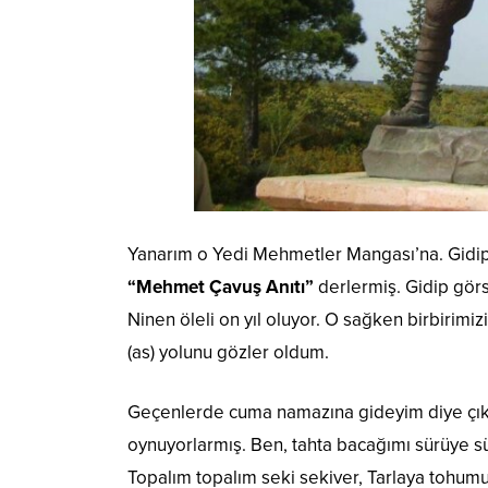
Yanarım o Yedi Mehmetler Mangası’na. Gidip 
“Mehmet Çavuş Anıtı”
derlermiş. Gidip gör
Ninen öleli on yıl oluyor. O sağken birbirimizi
(as) yolunu gözler oldum.
Geçenlerde cuma namazına gideyim diye çıkt
oynuyorlarmış. Ben, tahta bacağımı sürüye s
Topalım topalım seki sekiver, Tarlaya tohum