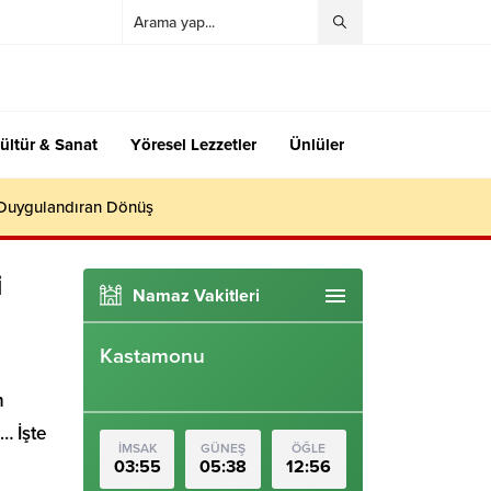
ültür & Sanat
Yöresel Lezzetler
Ünlüler
 Duygulandıran Dönüş
i
Namaz Vakitleri
Kastamonu
n
… İşte
İMSAK
GÜNEŞ
ÖĞLE
03:55
05:38
12:56