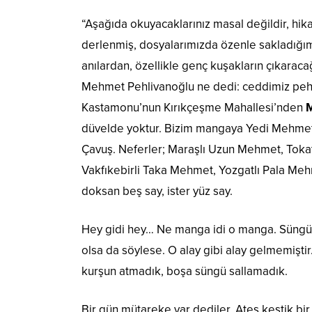
“Aşağıda okuyacaklarınız masal değildir, hika
derlenmiş, dosyalarımızda özenle sakladığım
anılardan, özellikle genç kuşakların çıkaracağ
Mehmet Pehlivanoğlu ne dedi: ceddimiz pehl
Kastamonu’nun Kırıkçeşme Mahallesi’nden
M
düvelde yoktur. Bizim mangaya Yedi Mehmet
Çavuş. Neferler; Maraşlı Uzun Mehmet, Tok
Vakfıkebirli Taka Mehmet, Yozgatlı Pala Me
doksan beş say, ister yüz say.
Hey gidi hey… Ne manga idi o manga. Süngüye 
olsa da söylese. O alay gibi alay gelmemişti
kurşun atmadık, boşa süngü sallamadık.
Bir gün mütareke var dediler. Ateş kestik bi