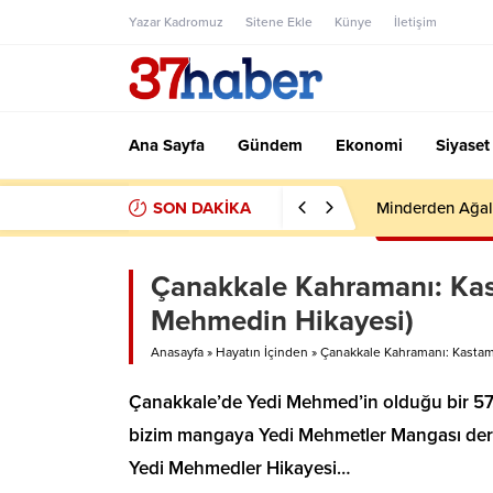
Yazar Kadromuz
Sitene Ekle
Künye
İletişim
Ana Sayfa
Gündem
Ekonomi
Siyaset
SON DAKİKA
Minderden Ağal
Çanakkale Kahramanı: Kas
Mehmedin Hikayesi)
Anasayfa
»
Hayatın İçinden
»
Çanakkale Kahramanı: Kasta
Çanakkale’de Yedi Mehmed’in olduğu bir 57. A
bizim mangaya Yedi Mehmetler Mangası derl
Yedi Mehmedler Hikayesi…