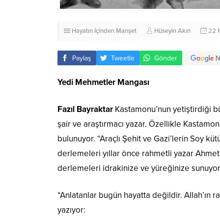
Hayatın İçinden
Manşet
Hüseyin Akın
22 
Paylaş
Tweetle
Gönder
Yedi Mehmetler Mangası
Fazıl Bayraktar
Kastamonu’nun yetiştirdiği 
şair ve araştırmacı yazar. Özellikle Kastamonu 
bulunuyor. “Araçlı Şehit ve Gazi’lerin Soy küt
derlemeleri yıllar önce rahmetli yazar Ahmet 
derlemeleri idrakinize ve yüreğinize sunuyo
“Anlatanlar bugün hayatta değildir. Allah’ın 
yazıyor: