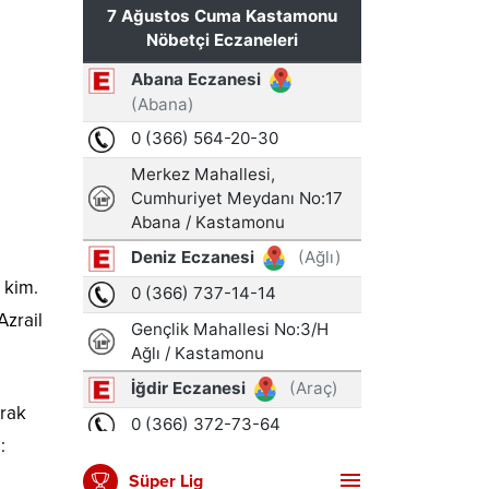
 kim.
Azrail
ırak
:
Süper Lig