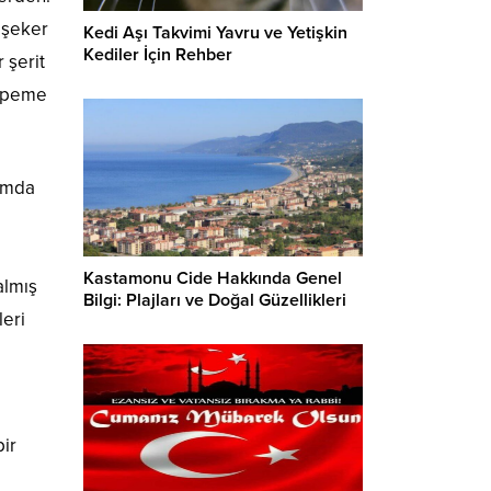
e şeker
Kedi Aşı Takvimi Yavru ve Yetişkin
Kediler İçin Rehber
 şerit
tepeme
amda
Kastamonu Cide Hakkında Genel
almış
Bilgi: Plajları ve Doğal Güzellikleri
leri
bir