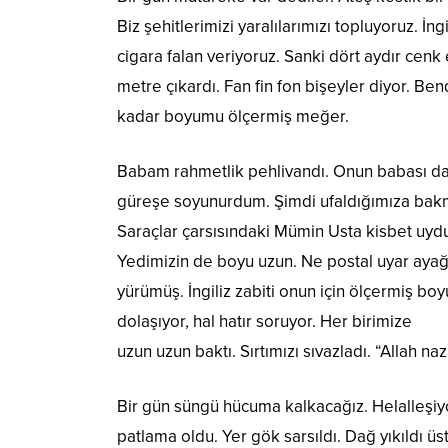
Biz şehitlerimizi yaralılarımızı topluyoruz. İn
cigara falan veriyoruz. Sanki dört aydır cenk e
metre çıkardı. Fan fin fon bişeyler diyor. 
kadar boyumu ölçermiş meğer.
Babam rahmetlik pehlivandı. Onun babası 
güreşe soyunurdum. Şimdi ufaldığımıza bakma
Saraçlar çarsısındaki Mümin Usta kisbet uy
Yedimizin de boyu uzun. Ne postal uyar ayağ
yürümüş. İngiliz zabiti onun için ölçermiş b
dolaşıyor, hal hatır soruyor. Her birimize
uzun uzun baktı. Sırtımızı sıvazladı. “Allah 
Bir gün süngü hücuma kalkacağız. Helalleşiyo
patlama oldu. Yer gök sarsıldı. Dağ yıkıldı üs