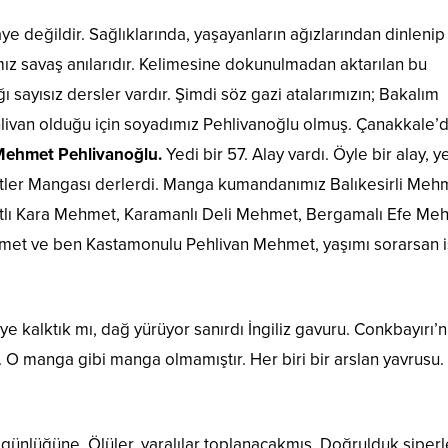
ye değildir. Sağlıklarında, yaşayanların ağızlarından dinlenip
ız savaş anılarıdır. Kelimesine dokunulmadan aktarılan bu
ı sayısız dersler vardır. Şimdi söz gazi atalarımızın; Bakalım
ivan olduğu için soyadımız Pehlivanoğlu olmuş. Çanakkale’
ehmet Pehlivanoğlu.
Yedi bir 57. Alay vardı. Öyle bir alay, y
ler Mangası derlerdi. Manga kumandanımız Balıkesirli Meh
atlı Kara Mehmet, Karamanlı Deli Mehmet, Bergamalı Efe Me
hmet ve ben Kastamonulu Pehlivan Mehmet, yaşımı sorarsan i
kalktık mı, dağ yürüyor sanırdı İngiliz gavuru. Conkbayırı’nı
r. O manga gibi manga olmamıştır. Her biri bir arslan yavrusu
r günlüğüne. Ölüler, yaralılar toplanacakmış. Doğrulduk siper