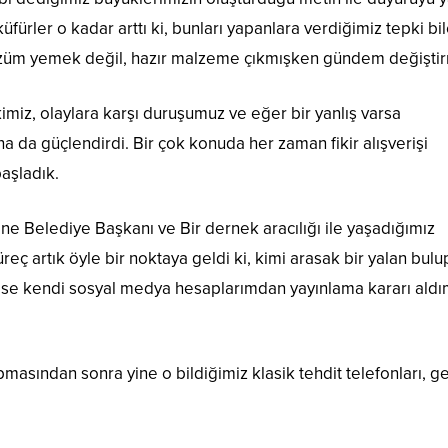
üfürler o kadar arttı ki, bunları yapanlara verdiğimiz tepki bi
ç üzüm yemek değil, hazır malzeme çıkmışken gündem değişti
miz, olaylara karşı duruşumuz ve eğer bir yanlış varsa
 da güçlendirdi. Bir çok konuda her zaman fikir alışverişi
aşladık.
ane Belediye Başkanı ve Bir dernek aracılığı ile yaşadığımız
eç artık öyle bir noktaya geldi ki, kimi arasak bir yalan bulu
 ise kendi sosyal medya hesaplarımdan yayınlama kararı aldı
asından sonra yine o bildiğimiz klasik tehdit telefonları, gel