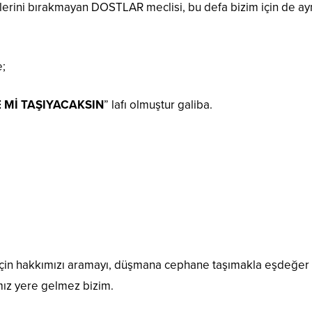
erini bırakmayan DOSTLAR meclisi, bu defa bizim için de ay
e;
 Mİ TAŞIYACAKSIN
” lafı olmuştur galiba.
miz için hakkımızı aramayı, düşmana cephane taşımakla eşdeğe
ız yere gelmez bizim.