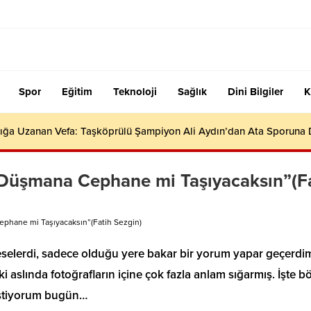
Spor
Eğitim
Teknoloji
Sağlık
Dini Bilgiler
K
ığa Uzanan Vefa: Taşköprülü Şampiyon Ali Aydın’dan Ata Sporuna
i Düşmana Cephane mi Taşıyacaksın”(F
ephane mi Taşıyacaksın”(Fatih Sezgin)
eselerdi, sadece olduğu yere bakar bir yorum yapar geçerdi
 aslında fotoğrafların içine çok fazla anlam sığarmış. İşte b
istiyorum bugün…