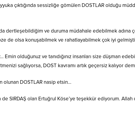
y ayyuka çıktığında sessizliğe gömülen DOSTLAR olduğu müd
da dertleşebildiğim ve duruma müdahale edebilmek adına çe
bze de olsa konuşabilmek ve rahatlayabilmek çok iyi gelmişti
ey… Emin olduğunuz ve tanıdığınız insanları size düşman edebi
tmenizi sağlıyorsa, DOST kavramı artık geçersiz kalıyor deme
in olunan DOSTLAR nasip etsin…
m de SIRDAŞ olan Ertuğrul Köse’ye teşekkür ediyorum. Allah