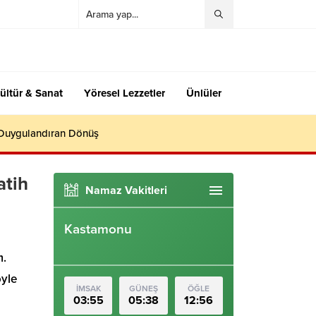
ültür & Sanat
Yöresel Lezzetler
Ünlüler
 Duygulandıran Dönüş
atih
Namaz Vakitleri
Kastamonu
m.
öyle
İMSAK
GÜNEŞ
ÖĞLE
03:55
05:38
12:56