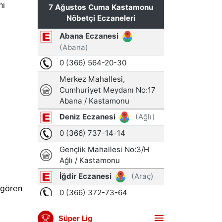
nı
r gören
Süper Lig