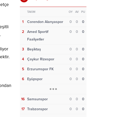
detçe
TAKIM
OY
AV
PU
1
Corendon Alanyaspor
0
0
0
şitli
2
Amed Sportif
0
0
0
.
Faaliyetler
liyor
3
Beşiktaş
0
0
0
ktir.
4
Çaykur Rizespor
0
0
0
5
Erzurumspor FK
0
0
0
6
Eyüpspor
0
0
0
 ondan
16
Samsunspor
0
0
0
17
Trabzonspor
0
0
0