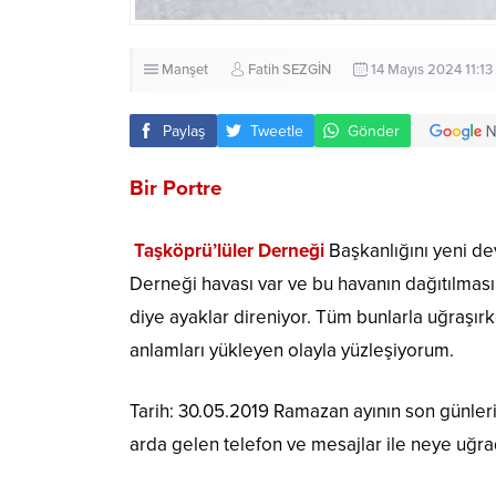
Manşet
Fatih SEZGİN
14 Mayıs 2024 11:13
Paylaş
Tweetle
Gönder
Bir Portre
Taşköprü’lüler Derneği
Başkanlığını yeni de
Derneği havası var ve bu havanın dağıtılmas
diye ayaklar direniyor. Tüm bunlarla uğraşır
anlamları yükleyen olayla yüzleşiyorum.
Tarih: 30.05.2019 Ramazan ayının son günleri
arda gelen telefon ve mesajlar ile neye uğra