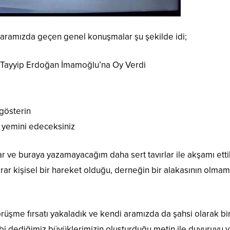
 aramızda geçen genel konuşmalar şu şekilde idi;
 Tayyip Erdoğan İmamoğlu’na Oy Verdi
 gösterin
 yemini edeceksiniz
ve buraya yazamayacağım daha sert tavırlar ile akşamı etti
arar kişisel bir hareket olduğu, derneğin bir alakasının olmam
görüşme fırsatı yakaladık ve kendi aramızda da şahsi olarak bi
 dediğimiz büyüklerimizin oluşturduğu metin ile duyuruyu y