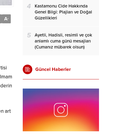
4
Kastamonu Cide Hakkında
Genel Bilgi: Plajları ve Doğal
Güzellikleri
A
-
5
Ayetli, Hadisli, resimli ve çok
anlamlı cuma günü mesajları
(Cumanız mübarek olsun)
tisi
Güncel Haberler
 olmam
 derin
n art