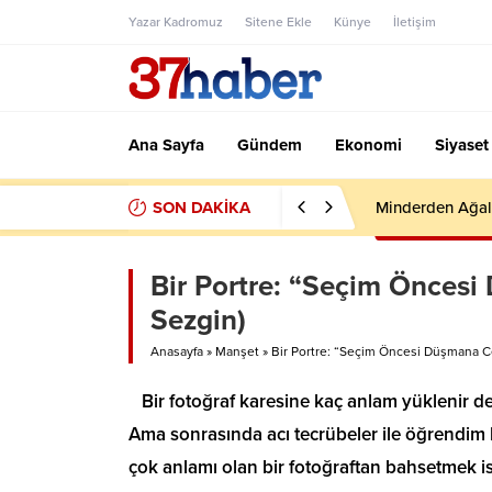
Yazar Kadromuz
Sitene Ekle
Künye
İletişim
Ana Sayfa
Gündem
Ekonomi
Siyaset
SON DAKİKA
Minderden Ağal
Bir Portre: “Seçim Önces
Sezgin)
Anasayfa
»
Manşet
»
Bir Portre: “Seçim Öncesi Düşmana C
Bir fotoğraf karesine kaç anlam yüklenir d
Ama sonrasında acı tecrübeler ile öğrendim ki
çok anlamı olan bir fotoğraftan bahsetmek 