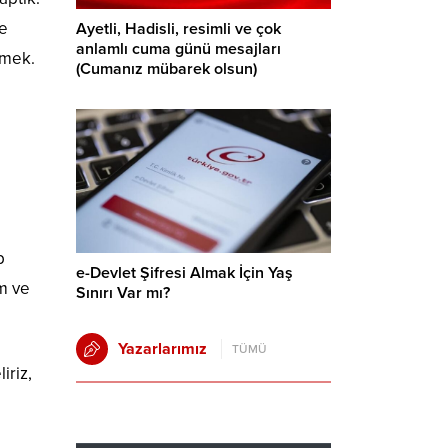
le
Ayetli, Hadisli, resimli ve çok
anlamlı cuma günü mesajları
rmek.
(Cumanız mübarek olsun)
p
e-Devlet Şifresi Almak İçin Yaş
m ve
Sınırı Var mı?
Yazarlarımız
TÜMÜ
iriz,