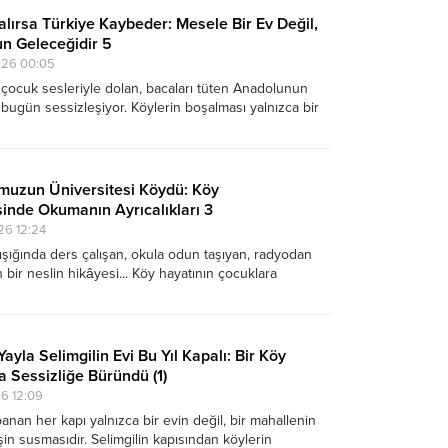
alırsa Türkiye Kaybeder: Mesele Bir Ev Değil,
n Geleceğidir 5
026 00:05
 çocuk sesleriyle dolan, bacaları tüten Anadolunun
 bugün sessizleşiyor. Köylerin boşalması yalnızca bir
değil, Türkiye'nin geleceğini ilgilendiren büyük bir
da.
uzun Üniversitesi Köydü: Köy
sinde Okumanın Ayrıcalıkları 3
26 12:24
ışığında ders çalışan, okula odun taşıyan, radyodan
bir neslin hikâyesi... Köy hayatının çocuklara
utulmaz hayat dersleri. Geçen iki yazımızda kapanan
ı, sessizleşen mahalleleri ve bacası tüten evlerin birer
söndüğünü anlatmıştık.
yla Selimgilin Evi Bu Yıl Kapalı: Bir Köy
a Sessizliğe Büründü (1)
26 12:09
nan her kapı yalnızca bir evin değil, bir mahallenin
in susmasıdır. Selimgilin kapısından köylerin