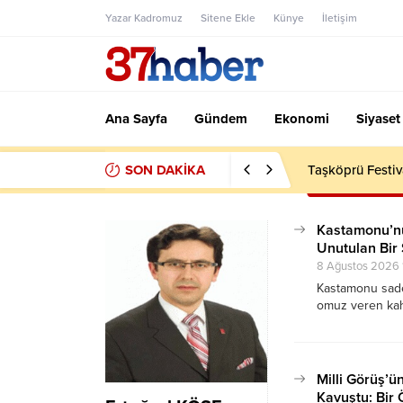
Yazar Kadromuz
Sitene Ekle
Künye
İletişim
Ana Sayfa
Gündem
Ekonomi
Siyaset
SON DAKİKA
Taşköprü Festiv
Kastamonu’nu
Unutulan Bir 
8 Ağustos 2026 
Kastamonu sadec
omuz veren kahr
fedakârlığından 
özel bir yere s
büyük yükü sırt
Milli Görüş’
Kavuştu: Bir