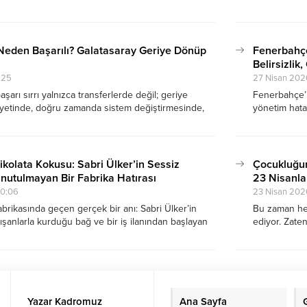
ilk kez bizim evin hatta Yayla mahallesinin kapalı
sönüşüne uzan
ıştım.
Neden Başarılı? Galatasaray Geriye Dönüp
Fenerbahç
Belirsizlik
:25
27 Nisan 202
aşarı sırrı yalnızca transferlerde değil; geriye
Fenerbahçe’n
yetinde, doğru zamanda sistem değiştirmesinde,
yönetim hatala
nde ve kurumsal yapısında saklı
aidiyet eksik
ikolata Kokusu: Sabri Ülker’in Sessiz
Çocukluğum
nutulmayan Bir Fabrika Hatırası
23 Nisanlar
00:06
23 Nisan 202
abrikasında geçen gerçek bir anı: Sabri Ülker’in
Bu zaman her
lışanlarla kurduğu bağ ve bir iş ilanından başlayan
ediyor. Zate
a hikâyesi.
günleri daha
uzaklaştıkça
Yazar Kadromuz
Ana Sayfa