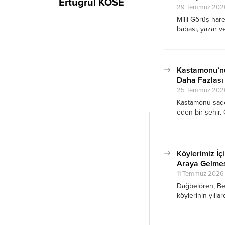
Ertuğrul KÖSE
29 Temmuz 2026 
Milli Görüş har
babası, yazar 
rahmetine kavuş
Kaymak, hayatı 
teşkilatlarına v
Kastamonu’nun
Daha Fazlası
25 Temmuz 2026
Kastamonu sadece
eden bir şehir. 
özlemi yaşayan 
çocukluğun, ust
gelmiş durumda
Köylerimiz İçi
Araya Gelmes
11 Temmuz 2026 
Dağbelören, Beki
köylerinin yılla
doğdu. Dağböle
üyesi Bayram Ö
Muhtarların bir