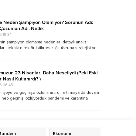
an duygusal bir yazı dizisi....
e Neden Şampiyon Olamıyor? Sorunun Adı:
, Çözümün Adı: Netlik
6 19:34
in şampiyon olamama nedenleri detaylı analiz:
rı, teknik direktör istikrarsızlığı, Avrupa stratejisi ve
liği üzerine kapsamlı köşe yazısı.
uzun 23 Nisanları Daha Neşeliydi (Peki Eski
 Nasıl Kutlanırdı? )
6 06:45
 şeye ve geçmişe özlemi artırdı, artırmaya da devam
n hep geçmişi özlüyorduk pandemi ve karantina
 da özler olduk. Herhalde bir birlerimizden
 geçmişe hasret daha da artıyor.
Gündem
Ekonomi