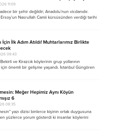
26 11:09
dece bir şehir değildir; Anadolu’nun vicdanıdır.
Ersoy’un Nasrullah Camii kürsüsünden verdiği tarihi
milletin bağımsızlık ruhunu diri tutan en önemli
biri olarak hafızalarda yaşamaya devam ediyor.
 İçin İlk Adım Atıldı! Muhtarlarımız Birlikte
decek
026 09:43
ekirli ve Kirazcık köylerinin grup yollarının
ı için önemli bir gelişme yaşandı. İstanbul Güngören
lesi Muhtarı Ahmet Özsoy'un öncülüğünde üç köy
 ve birlikte hareket etme kararı aldık.
mesin: Meğer Hepimiz Aynı Köyün
mışız 6
26 08:35
esin” yazı dizisi binlerce kişinin ortak duygusuna
en yüzlerce yorum gösterdi ki insanlar köylerini
sadece onlardan uzak kalmış