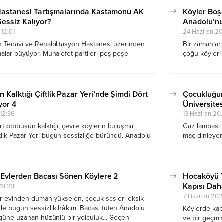
 Hastanesi Tartışmalarında Kastamonu AK
Köyler Boş
essiz Kalıyor?
Anadolu’nu
12:01
24 Haziran 2
k Tedavi ve Rehabilitasyon Hastanesi üzerinden
Bir zamanlar
malar büyüyor. Muhalefet partileri peş peşe
çoğu köyleri
arken, gözler bu kez AK Parti cephesine çevrildi.
nüfus sorunu 
ezinde yalnızca bir milletvekili var. Peki AK
mesele aslın
 isimleri neden konuşmuyor?
 Kalktığı Çiftlik Pazar Yeri’nde Şimdi Dört
Çocukluğum
yor 4
Üniversite
12:36
13 Haziran 20
rt otobüsün kalktığı, çevre köylerin buluşma
Gaz lambası 
ftlik Pazar Yeri bugün sessizliğe büründü. Anadolu
maç dinleyen 
öy ekonomisinin değişimini anlatmaya çalışacağım.
öğrettiği un
köy kapıların
birer nasıl 
 Evlerden Bacası Sönen Köylere 2
Hocaköyü Ya
Kapısı Dah
13:23
7 Haziran 20
er evinden duman yükselen, çocuk sesleri eksik
de bugün sessizlik hâkim. Bacası tüten Anadolu
Köylerde kapa
güne uzanan hüzünlü bir yolculuk... Geçen
ve bir geçmiş