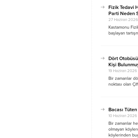
Fizik Tedavi
Parti Neden S
27 Haziran 2026 
Kastamonu Fizi
başlayan tartış
açıklamalar yap
Tartışmanın merk
Parti'nin diğer
Dört Otobüsün
Kişi Bulunmu
19 Haziran 2026 
Bir zamanlar dö
noktası olan Çi
köylerinin ve k
Bacası Tüten
10 Haziran 2026 
Bir zamanlar h
olmayan köyler
köylerinden bu