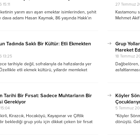
15:11
27 Temmuz 20
eketinin yarım asrı aşan emektar isimlerinden, şehit
Kastamonu sa
ve dava adamı Hasan Kaymak, 86 yaşında Hakk’ın
Mehmet Akif 
tu. Erbakan Hoca’nın izinden hiç ayrılmayan
hutbe ise bu 
boyunca Milli Gazete, TV5 ve Milli Görüş
metinlerden 
erdiği destekle hafızalarda silinmeyecek...
 Tadında Saklı Bir Kültür: Etli Ekmekten
Grup Yolları
Hareket E
 13:25
18 Temmuz 2
 tarihiyle değil, sofralarıyla da hafızalarda yer
Dağbelören, B
Özellikle etli ekmek kültürü, yıllardır memleket
asfaltlanmas
Kastamonulular için sadece bir yemek değil;
Güven Mahal
alığın ve Anadolu samimiyetinin simgesi haline
muhtarı ortak
.
n Tarihi Bir Fırsat: Sadece Muhtarların Bir
Köyler Sön
i Gerekiyor
Çocuklarıy
15:04
5 Temmuz 20
rli, Kirazcık, Hocaköyü, Kayapınar ve Çiftlik
“Köyler Sönm
rdır beklediği grup yolu için dikkat çeken bir fırsat
dönüştü. Gel
ren köyü muhtarı Hasan Çelik ve İl genel meclis
unutmamış, 
zsoy ile yaptığım görüşmelerden çıkardığım sonuç:
araya gelmesi gerekiyor.