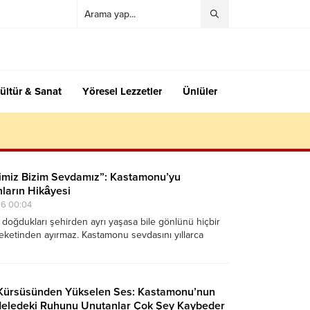
ültür & Sanat
Yöresel Lezzetler
Ünlüler
imiz Bizim Sevdamız”: Kastamonu’yu
arın Hikâyesi
26 00:04
r doğdukları şehirden ayrı yaşasa bile gönlünü hiçbir
etinden ayırmaz. Kastamonu sevdasını yıllarca
taşıyan insanların hikâyeleri ise bugün hâlâ Anadolu
n kaybolmadığını gösteriyor.
 Kürsüsünden Yükselen Ses: Kastamonu’nun
deledeki Ruhunu Unutanlar Çok Şey Kaybeder