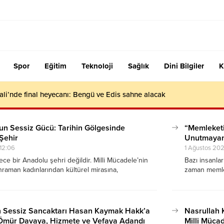
Spor
Eğitim
Teknoloji
Sağlık
Dini Bilgiler
K
ali’nde final heyecanı: Bengü ve Edis sahne alacak
n Sessiz Gücü: Tarihin Gölgesinde
“Memleket
Şehir
Unutmayanl
12:06
1 Ağustos 20
e bir Anadolu şehri değildir. Milli Mücadele’nin
Bazı insanla
aman kadınlarından kültürel mirasına,
zaman memlek
tarihi kimliğine kadar Türkiye’nin hafızasında çok
İstanbul’da 
ahiptir. Bazen sessiz kalan ama gerektiğinde en
ruhunun nede
layan bir memleketin hikâyesi…
ün Sessiz Sancaktarı Hasan Kaymak Hakk’a
Nasrullah
 Ömür Davaya, Hizmete ve Vefaya Adandı
Milli Müca