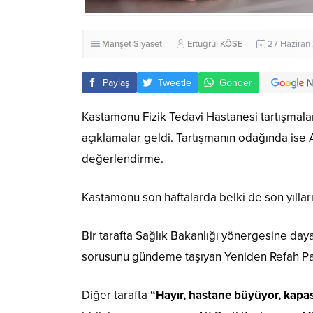
Manşet
Siyaset
Ertuğrul KÖSE
27 Haziran
Paylaş
Tweetle
Gönder
Kastamonu Fizik Tedavi Hastanesi tartışmalar
açıklamalar geldi. Tartışmanın odağında ise A
değerlendirme.
Kastamonu son haftalarda belki de son yılları
Bir tarafta Sağlık Bakanlığı yönergesine da
sorusunu gündeme taşıyan Yeniden Refah Par
Diğer tarafta
“Hayır, hastane büyüyor, kapasi