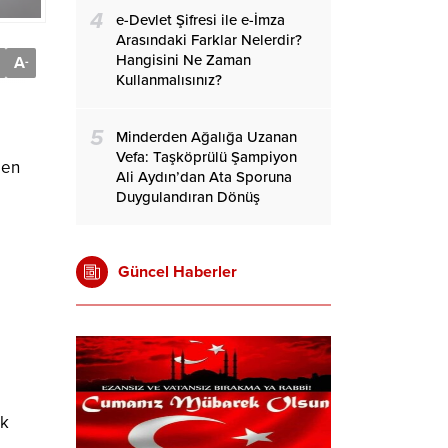
4
e-Devlet Şifresi ile e-İmza
Arasındaki Farklar Nelerdir?
Hangisini Ne Zaman
A
-
Kullanmalısınız?
5
Minderden Ağalığa Uzanan
Vefa: Taşköprülü Şampiyon
den
Ali Aydın’dan Ata Sporuna
Duygulandıran Dönüş
Güncel Haberler
ek