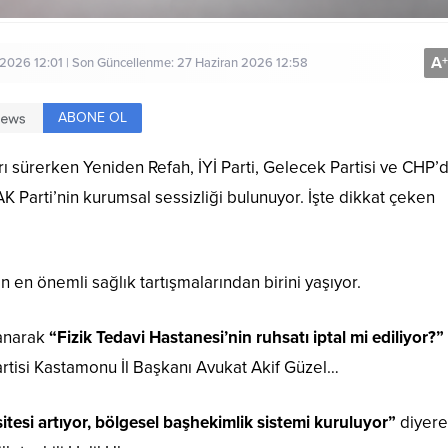
A
+
 2026 12:01 | Son Güncellenme: 27 Haziran 2026 12:58
ABONE OL
ı sürerken Yeniden Refah, İYİ Parti, Gelecek Partisi ve CHP’
K Parti’nin kurumsal sessizliği bulunuyor. İşte dikkat çeken
n en önemli sağlık tartışmalarından birini yaşıyor.
yanarak
“Fizik Tedavi Hastanesi’nin ruhsatı iptal mi ediliyor?”
tisi Kastamonu İl Başkanı Avukat Akif Güzel…
tesi artıyor, bölgesel başhekimlik sistemi kuruluyor”
diyer