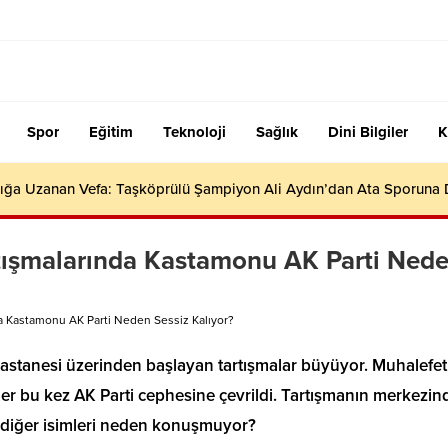
Spor
Eğitim
Teknoloji
Sağlık
Dini Bilgiler
K
ığa Uzanan Vefa: Taşköprülü Şampiyon Ali Aydın’dan Ata Sporuna
rtışmalarında Kastamonu AK Parti Ned
da Kastamonu AK Parti Neden Sessiz Kalıyor?
astanesi üzerinden başlayan tartışmalar büyüyor. Muhalefet
ler bu kez AK Parti cephesine çevrildi. Tartışmanın merkezin
nin diğer isimleri neden konuşmuyor?