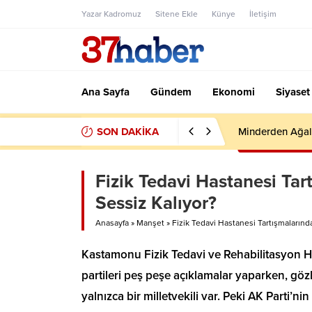
Yazar Kadromuz
Sitene Ekle
Künye
İletişim
Ana Sayfa
Gündem
Ekonomi
Siyaset
SON DAKİKA
Minderden Ağal
Fizik Tedavi Hastanesi Ta
Sessiz Kalıyor?
Anasayfa
»
Manşet
»
Fizik Tedavi Hastanesi Tartışmaların
Kastamonu Fizik Tedavi ve Rehabilitasyon H
partileri peş peşe açıklamalar yaparken, göz
yalnızca bir milletvekili var. Peki AK Parti’