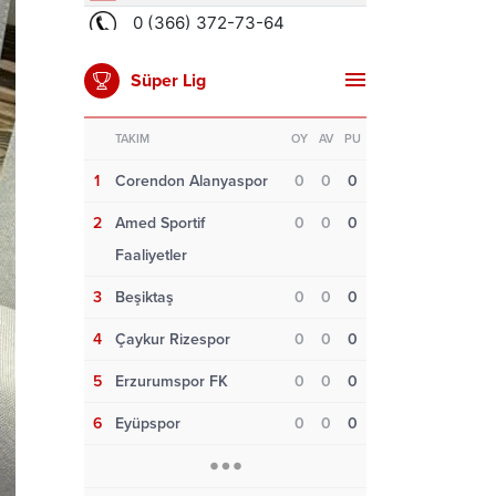
Süper Lig
TAKIM
OY
AV
PU
1
Corendon Alanyaspor
0
0
0
2
Amed Sportif
0
0
0
Faaliyetler
3
Beşiktaş
0
0
0
4
Çaykur Rizespor
0
0
0
5
Erzurumspor FK
0
0
0
6
Eyüpspor
0
0
0