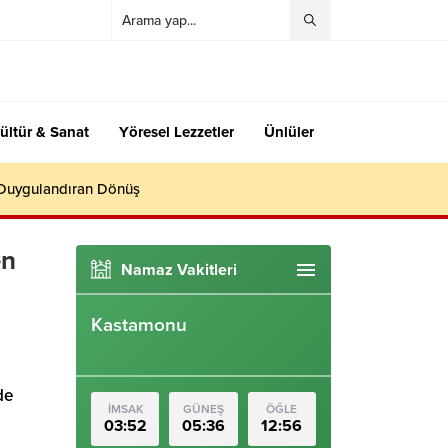
ültür & Sanat
Yöresel Lezzetler
Ünlüler
 Duygulandıran Dönüş
en
Namaz Vakitleri
Kastamonu
de
İMSAK
GÜNEŞ
ÖĞLE
03:52
05:36
12:56