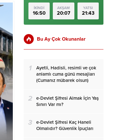
İKİNDİ
AKŞAM
YATSI
16:50
20:07
21:43
Bu Ay Çok Okunanlar
1
Ayetli, Hadisli, resimli ve çok
anlamlı cuma günü mesajları
(Cumanız mübarek olsun)
2
e-Devlet Şifresi Almak İçin Yaş
Sınırı Var mı?
3
e-Devlet Şifresi Kaç Haneli
Olmalıdır? Güvenlik İpuçları