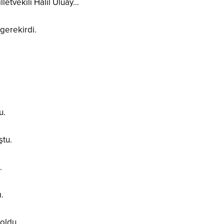
letvekili Halil Uluay…
gerekirdi.
u.
ştu.
.
.
oldu.