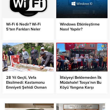
Wi-Fi 6 Nedir? Wi-Fi
Windows Etkinleştirme
5’ten Farkları Neler
Nasıl Yapılır?
28 Yıl Geçti, Vefa
İtfaiyeyi Beklemeden İlk
Eksilmedi: Kastamonu
Müdahale! Tosya’nın Bu
Emniyeti Şehidi Osman
Köyü Yangına Karşı
Mithat Akbaş’ı Unutmadı
Kendi Savunma
Sistemini Kurdu