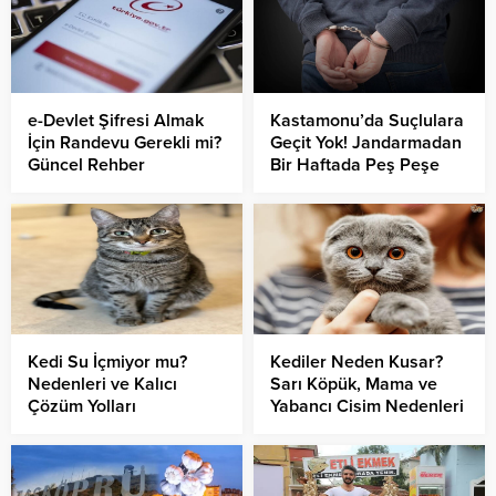
e-Devlet Şifresi Almak
Kastamonu’da Suçlulara
İçin Randevu Gerekli mi?
Geçit Yok! Jandarmadan
Güncel Rehber
Bir Haftada Peş Peşe
Operasyonlar:
Uyuşturucu, Ruhsatsız
Silah ve Aranan
Şahıslara Büyük Darbe
Kedi Su İçmiyor mu?
Kediler Neden Kusar?
Nedenleri ve Kalıcı
Sarı Köpük, Mama ve
Çözüm Yolları
Yabancı Cisim Nedenleri