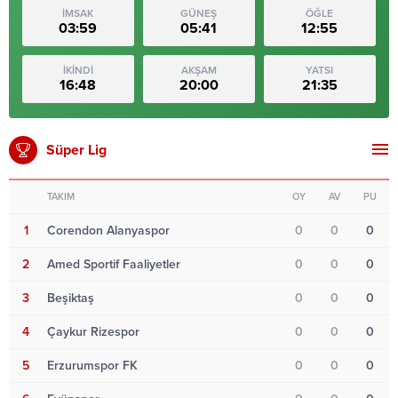
İMSAK
GÜNEŞ
ÖĞLE
03:59
05:41
12:55
İKİNDİ
AKŞAM
YATSI
16:48
20:00
21:35
Süper Lig
TAKIM
OY
AV
PU
1
Corendon Alanyaspor
0
0
0
2
Amed Sportif Faaliyetler
0
0
0
3
Beşiktaş
0
0
0
4
Çaykur Rizespor
0
0
0
5
Erzurumspor FK
0
0
0