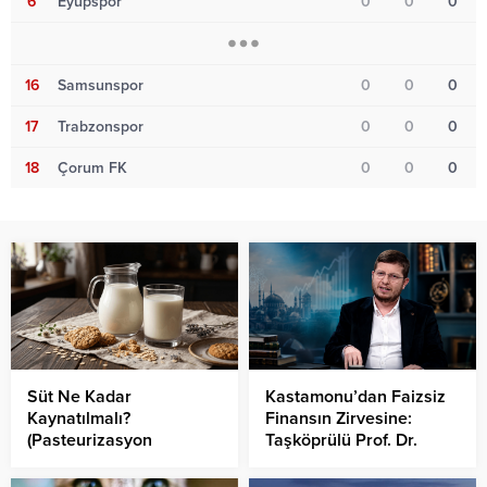
6
Eyüpspor
0
0
0
16
Samsunspor
0
0
0
17
Trabzonspor
0
0
0
18
Çorum FK
0
0
0
Süt Ne Kadar
Kastamonu’dan Faizsiz
Kaynatılmalı?
Finansın Zirvesine:
(Pasteurizasyon
Taşköprülü Prof. Dr.
Süreleri)
Soner Duman Türkiye’ye
Yön Veriyor