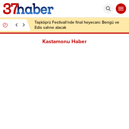
Taşköprü Festivali’nde final heyecanı: Bengü ve
Edis sahne alacak
Kastamonu Haber