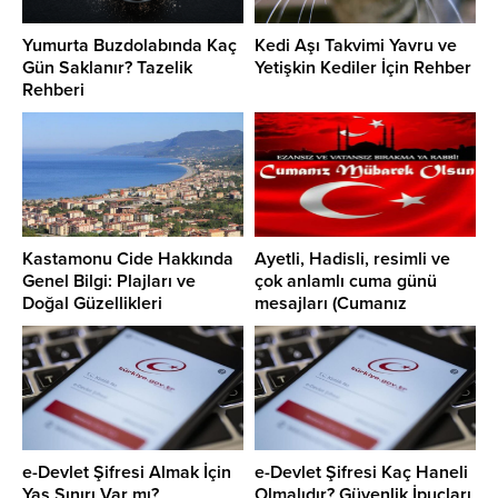
Yumurta Buzdolabında Kaç
Kedi Aşı Takvimi Yavru ve
Gün Saklanır? Tazelik
Yetişkin Kediler İçin Rehber
Rehberi
Kastamonu Cide Hakkında
Ayetli, Hadisli, resimli ve
Genel Bilgi: Plajları ve
çok anlamlı cuma günü
Doğal Güzellikleri
mesajları (Cumanız
mübarek olsun)
e-Devlet Şifresi Almak İçin
e-Devlet Şifresi Kaç Haneli
Yaş Sınırı Var mı?
Olmalıdır? Güvenlik İpuçları