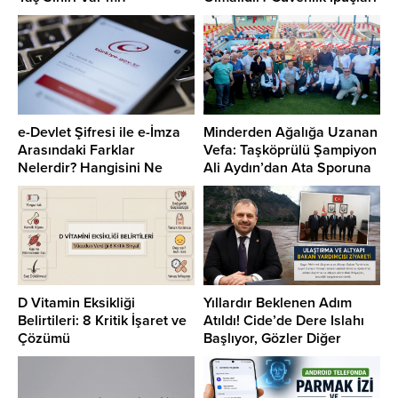
e-Devlet Şifresi ile e-İmza
Minderden Ağalığa Uzanan
Arasındaki Farklar
Vefa: Taşköprülü Şampiyon
Nelerdir? Hangisini Ne
Ali Aydın’dan Ata Sporuna
Zaman Kullanmalısınız?
Duygulandıran Dönüş
D Vitamin Eksikliği
Yıllardır Beklenen Adım
Belirtileri: 8 Kritik İşaret ve
Atıldı! Cide’de Dere Islahı
Çözümü
Başlıyor, Gözler Diğer
İlçelere Çevrildi