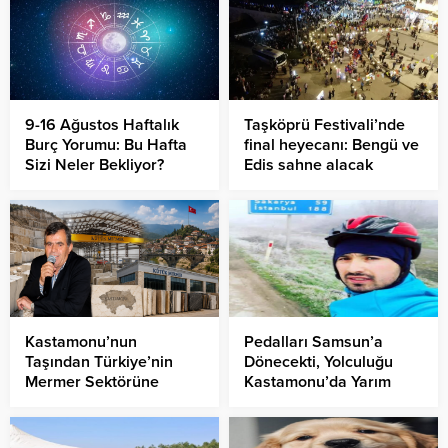
9-16 Ağustos Haftalık
Taşköprü Festivali’nde
Burç Yorumu: Bu Hafta
final heyecanı: Bengü ve
Sizi Neler Bekliyor?
Edis sahne alacak
Kastamonu’nun
Pedalları Samsun’a
Taşından Türkiye’nin
Dönecekti, Yolculuğu
Mermer Sektörüne
Kastamonu’da Yarım
Uzanan Bir Ömür: İsmet
Kaldı: Eren Köse’den Acı
Kütük’ün Başarı Hikâyesi
Haber