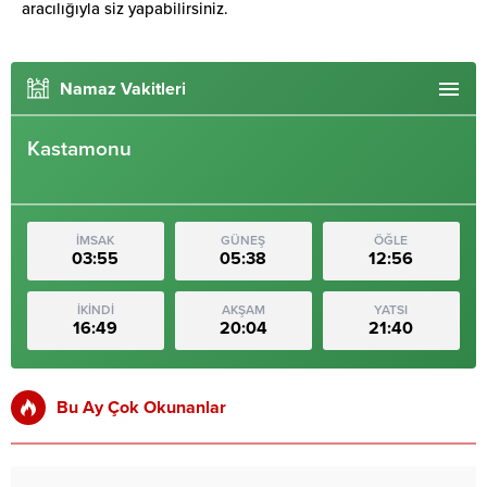
aracılığıyla siz yapabilirsiniz.
Namaz Vakitleri
Kastamonu
İMSAK
GÜNEŞ
ÖĞLE
03:55
05:38
12:56
İKİNDİ
AKŞAM
YATSI
16:49
20:04
21:40
Bu Ay Çok Okunanlar