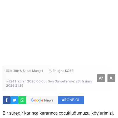
Kültür & Sanat
Manşet
Ertuğrul KÖSE
A
A
+
-
24 Haziran 2026 00:05 | Son Güncellenme: 23 Haziran
2026 21:39
ABONE OL
Bir süredir karınca kararınca çocukluğumuzu, köylerimizi,