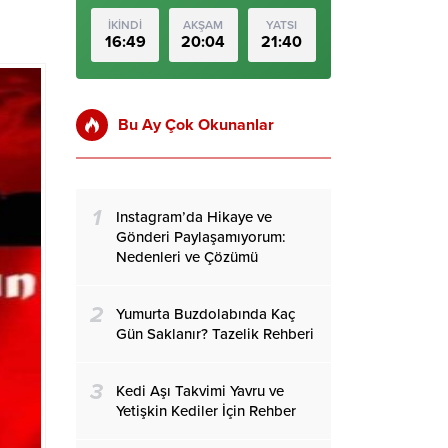
İKİNDİ
AKŞAM
YATSI
16:49
20:04
21:40
Bu Ay Çok Okunanlar
1
Instagram’da Hikaye ve
Gönderi Paylaşamıyorum:
Nedenleri ve Çözümü
2
Yumurta Buzdolabında Kaç
Gün Saklanır? Tazelik Rehberi
3
Kedi Aşı Takvimi Yavru ve
Yetişkin Kediler İçin Rehber