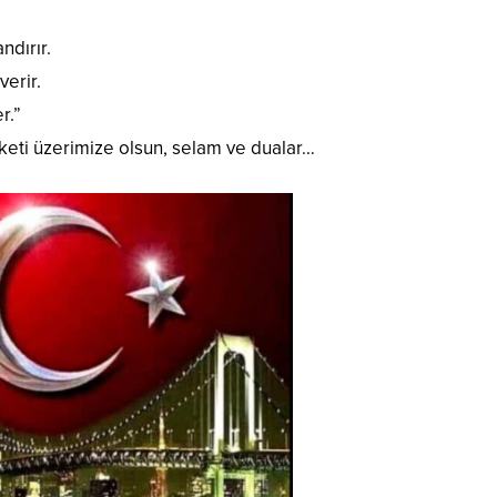
ndırır.
verir.
r.”
eti üzerimize olsun, selam ve dualar…