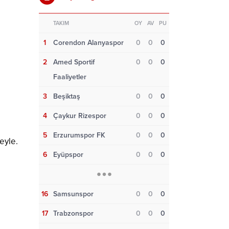
TAKIM
OY
AV
PU
1
Corendon Alanyaspor
0
0
0
2
Amed Sportif
0
0
0
Faaliyetler
3
Beşiktaş
0
0
0
4
Çaykur Rizespor
0
0
0
5
Erzurumspor FK
0
0
0
eyle.
6
Eyüpspor
0
0
0
16
Samsunspor
0
0
0
17
Trabzonspor
0
0
0