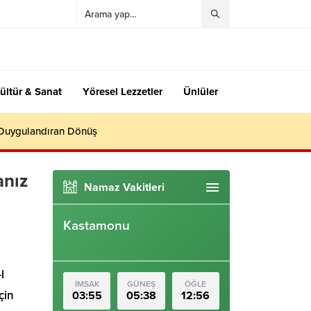
ültür & Sanat
Yöresel Lezzetler
Ünlüler
 Duygulandıran Dönüş
anız
Namaz Vakitleri
Kastamonu
l
İMSAK
GÜNEŞ
ÖĞLE
çin
03:55
05:38
12:56