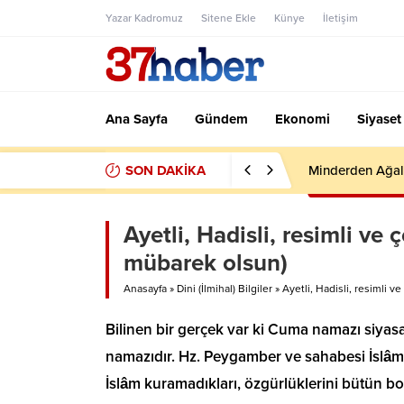
Yazar Kadromuz
Sitene Ekle
Künye
İletişim
Ana Sayfa
Gündem
Ekonomi
Siyaset
SON DAKİKA
Minderden Ağal
Ayetli, Hadisli, resimli v
mübarek olsun)
Anasayfa
»
Dini (İlmihal) Bilgiler
»
Ayetli, Hadisli, resimli 
Bilinen bir gerçek var ki Cuma namazı siyasal
namazıdır. Hz. Peygamber ve sahabesi İslâm’ı 
İslâm kuramadıkları, özgürlüklerini bütün boy