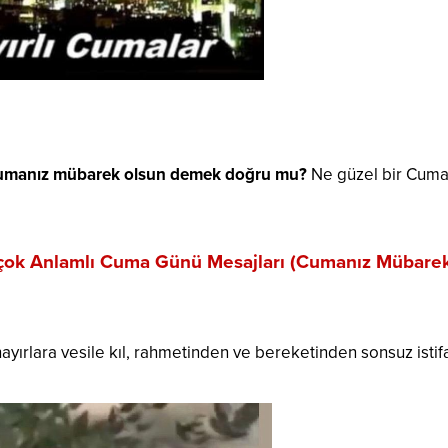
manız mübarek olsun demek doğru mu?
Ne güzel bir Cum
 ve çok Anlamlı Cuma Günü Mesajları (Cumanız Mübare
rlara vesile kıl, rahmetinden ve bereketinden sonsuz istif