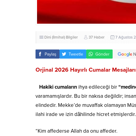
Dini (İlmihal) Bilgiler
37 Haber
7 Ağustos 2
Paylaş
Tweetle
Gönder
Orjinal 2026 Hayırlı Cumalar Mesajları
Hakiki cumaların
ihya edileceği bir
“medin
varamamışlardır. Bu bir nakısa değildir; insa
elindedir. Mekke’de muvaffak olamayan Müsl
ilahi irade ve izin dâhilinde hicret etmişlerd
“Kim affederse Allah da onu affeder.