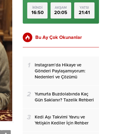
İKİNDİ
AKŞAM
YATSI
16:50
20:05
21:41
Bu Ay Çok Okunanlar
1
Instagram’da Hikaye ve
Gönderi Paylaşamıyorum:
Nedenleri ve Çözümü
2
Yumurta Buzdolabında Kaç
Gün Saklanır? Tazelik Rehberi
3
Kedi Aşı Takvimi Yavru ve
Yetişkin Kediler İçin Rehber