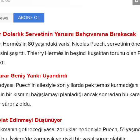
A
+
 10:00
ABONE OL
 Dolarlık Servetinin Yarısını Bahçıvanına Bırakacak
 Hermès’in 80 yaşındaki varisi Nicolas Puech, servetinin ön
esini şaşırttı. Thierry Hermès’in beşinci kuşaktan torunu olan 
ti.
arar Geniş Yankı Uyandırdı
medyası, Puech’in ailesiyle son yıllarda pek temas kurmadığını
inin bir kısmını bağışlamayı planladığı ancak sonradan bu kar
sürpriz oldu.
Evlat Edinmeyi Düşünüyor
rakmanın getireceği yasal zorluklar nedeniyle Puech, 51 yaşın
, İsviçre’de karmaşık ve riskli bir yasal süreç olabilir.