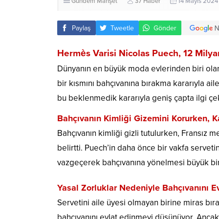
Gündem
Manşet
37 Haber
14 Mayıs 2024
Paylaş
Tweetle
Gönder
Hermès Varisi Nicolas Puech, 12 Milyar
Dünyanın en büyük moda evlerinden biri olan
bir kısmını bahçıvanına bırakma kararıyla ail
bu beklenmedik kararıyla geniş çapta ilgi çek
Bahçıvanın Kimliği Gizemini Korurken, K
Bahçıvanın kimliği gizli tutulurken, Fransız 
belirtti. Puech’in daha önce bir vakfa servet
vazgeçerek bahçıvanına yönelmesi büyük bir 
Yasal Zorluklar Nedeniyle Bahçıvanını 
Servetini aile üyesi olmayan birine miras bı
bahçıvanını evlat edinmeyi düşünüyor. Ancak bu