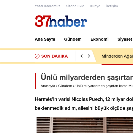
Yazar Kadromuz
Sitene Ekle
Künye
İletişim
Ana Sayfa
Gündem
Ekonomi
Siyaset
SON DAKİKA
Minderden Ağal
Ünlü milyarderden şaşırtan
Anasayfa
»
Gündem
»
Ünlü milyarderden şaşırtan karar: Mi
Hermès’in varisi Nicolas Puech, 12 milyar dol
beklenmedik adım, ailesini büyük ölçüde şaş