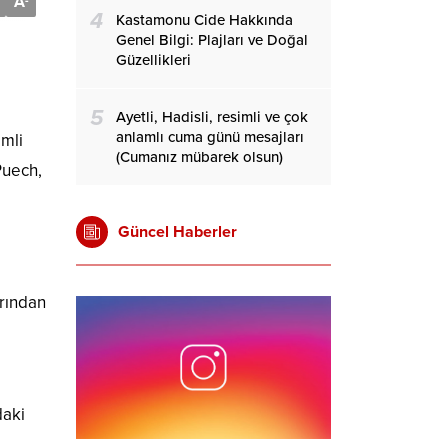
A
-
4
Kastamonu Cide Hakkında
Genel Bilgi: Plajları ve Doğal
Güzellikleri
5
Ayetli, Hadisli, resimli ve çok
anlamlı cuma günü mesajları
emli
(Cumanız mübarek olsun)
Puech,
Güncel Haberler
arından
daki