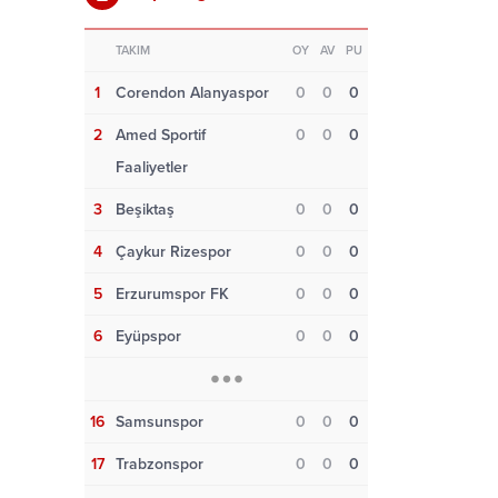
TAKIM
OY
AV
PU
1
Corendon Alanyaspor
0
0
0
2
Amed Sportif
0
0
0
Faaliyetler
3
Beşiktaş
0
0
0
4
Çaykur Rizespor
0
0
0
5
Erzurumspor FK
0
0
0
6
Eyüpspor
0
0
0
16
Samsunspor
0
0
0
17
Trabzonspor
0
0
0