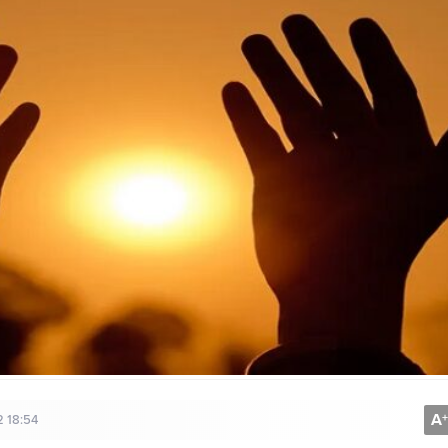
A
+
2 18:54