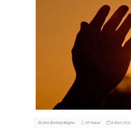
Dini (İlmihal) Bilgiler
37 Haber
8 Mart 202