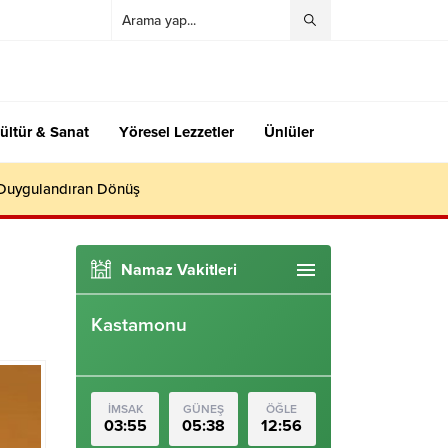
ültür & Sanat
Yöresel Lezzetler
Ünlüler
 Duygulandıran Dönüş
Namaz Vakitleri
Kastamonu
İMSAK
GÜNEŞ
ÖĞLE
03:55
05:38
12:56