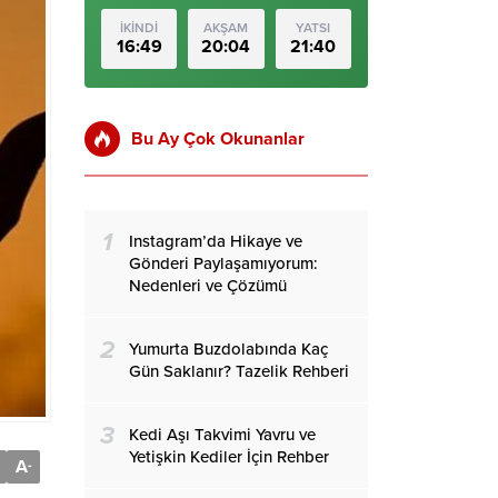
İKİNDİ
AKŞAM
YATSI
16:49
20:04
21:40
Bu Ay Çok Okunanlar
1
Instagram’da Hikaye ve
Gönderi Paylaşamıyorum:
Nedenleri ve Çözümü
2
Yumurta Buzdolabında Kaç
Gün Saklanır? Tazelik Rehberi
3
Kedi Aşı Takvimi Yavru ve
Yetişkin Kediler İçin Rehber
A
-