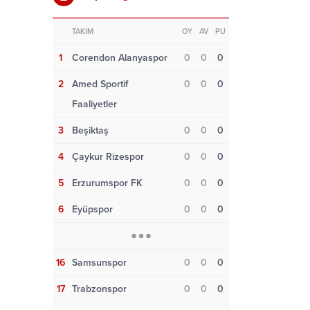
TAKIM
OY
AV
PU
1
Corendon Alanyaspor
0
0
0
2
Amed Sportif
0
0
0
Faaliyetler
3
Beşiktaş
0
0
0
4
Çaykur Rizespor
0
0
0
5
Erzurumspor FK
0
0
0
6
Eyüpspor
0
0
0
16
Samsunspor
0
0
0
17
Trabzonspor
0
0
0