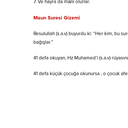
7. Ve hayra da mâni olurlar.
Maun Suresi Gizemi
Resulullah (s.a.v) buyurdu ki: “Her kim, bu s
bağışlar.”
41 defa okuyan, Hz Muhamed’i (s.a.v) rüyasın
41 defa küçük çocuğa okunursa , o çocuk afe