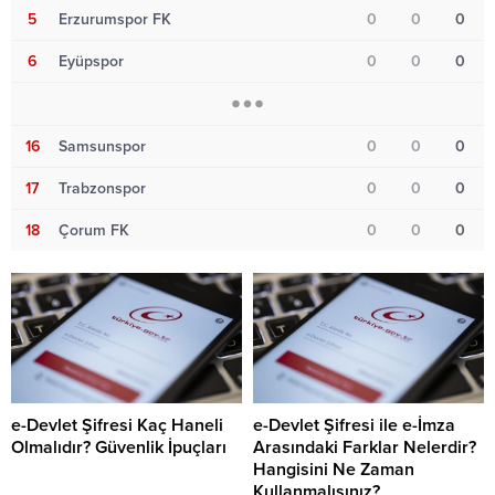
5
Erzurumspor FK
0
0
0
6
Eyüpspor
0
0
0
16
Samsunspor
0
0
0
17
Trabzonspor
0
0
0
18
Çorum FK
0
0
0
e-Devlet Şifresi Kaç Haneli
e-Devlet Şifresi ile e-İmza
Olmalıdır? Güvenlik İpuçları
Arasındaki Farklar Nelerdir?
Hangisini Ne Zaman
Kullanmalısınız?