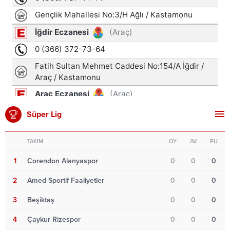
Süper Lig
TAKIM
OY
AV
PU
1
Corendon Alanyaspor
0
0
0
2
Amed Sportif Faaliyetler
0
0
0
3
Beşiktaş
0
0
0
4
Çaykur Rizespor
0
0
0