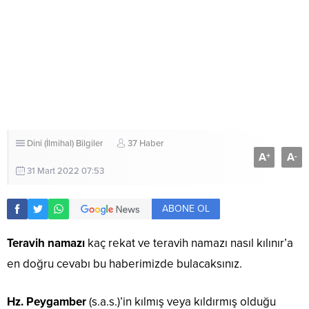
Dini (İlmihal) Bilgiler
37 Haber
A
A
+
-
31 Mart 2022 07:53
ABONE OL
Teravih namazı
kaç rekat ve teravih namazı nasıl kılınır’a
en doğru cevabı bu haberimizde bulacaksınız.
Hz. Peygamber
(s.a.s.)’in kılmış veya kıldırmış olduğu