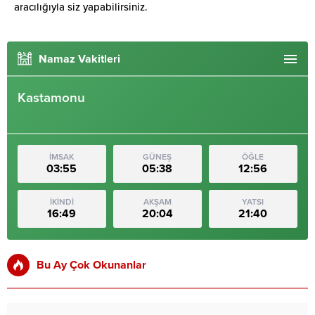
aracılığıyla siz yapabilirsiniz.
Namaz Vakitleri
Kastamonu
İMSAK
GÜNEŞ
ÖĞLE
03:55
05:38
12:56
İKİNDİ
AKŞAM
YATSI
16:49
20:04
21:40
Bu Ay Çok Okunanlar