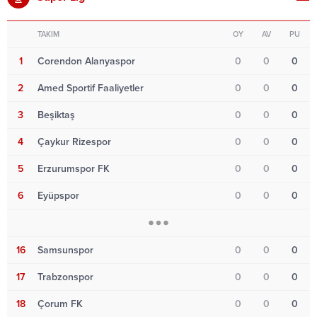
TAKIM
OY
AV
PU
1
Corendon Alanyaspor
0
0
0
2
Amed Sportif Faaliyetler
0
0
0
3
Beşiktaş
0
0
0
4
Çaykur Rizespor
0
0
0
5
Erzurumspor FK
0
0
0
6
Eyüpspor
0
0
0
16
Samsunspor
0
0
0
17
Trabzonspor
0
0
0
18
Çorum FK
0
0
0