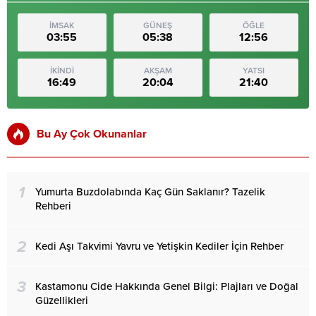
İMSAK
GÜNEŞ
ÖĞLE
03:55
05:38
12:56
İKİNDİ
AKŞAM
YATSI
16:49
20:04
21:40
Bu Ay Çok Okunanlar
1
Yumurta Buzdolabında Kaç Gün Saklanır? Tazelik
Rehberi
2
Kedi Aşı Takvimi Yavru ve Yetişkin Kediler İçin Rehber
3
Kastamonu Cide Hakkında Genel Bilgi: Plajları ve Doğal
Güzellikleri