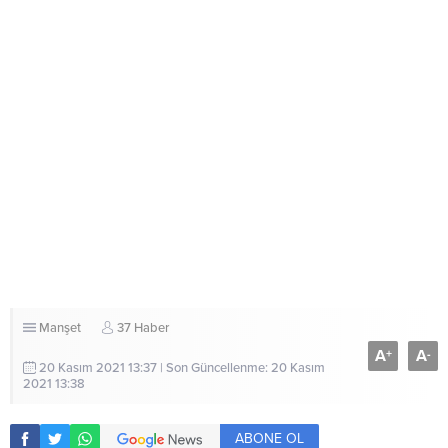
Manşet
37 Haber
A
A
+
-
20 Kasım 2021 13:37 | Son Güncellenme: 20 Kasım
2021 13:38
ABONE OL