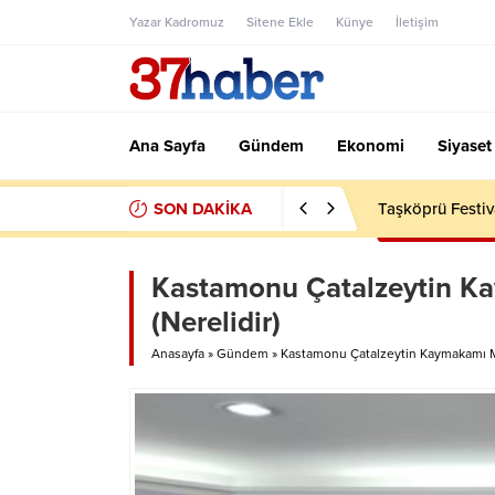
Yazar Kadromuz
Sitene Ekle
Künye
İletişim
Ana Sayfa
Gündem
Ekonomi
Siyaset
SON DAKİKA
Taşköprü Festiv
Kastamonu Çatalzeytin K
(Nerelidir)
Anasayfa
»
Gündem
»
Kastamonu Çatalzeytin Kaymakamı Mu