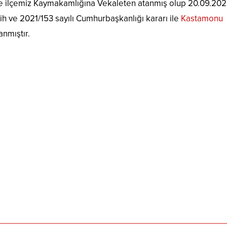
yı ile ilçemiz Kaymakamlığına Vekaleten atanmış olup 20.09.20
rih ve 2021/153 sayılı Cumhurbaşkanlığı kararı ile
Kastamonu
nmıştır.