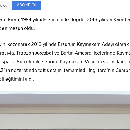
ABONE OL
kıran; 1994 yılında Siirt ilinde doğdu. 2016 yılında Karade
den mezun oldu.
avını kazanarak 2018 yılında Erzurum Kaymakam Adayı olarak
sırasıyla, Trabzon-Akçabat ve Bartın-Amasra ilçelerinde Kay
e Isparta-Sütçüler ilçelerinde Kaymakam Vekilliği stajını tama
 ın nezaretinde teftiş stajını tamamladı. İngiltere’nin Camb
l eğitimini aldı.