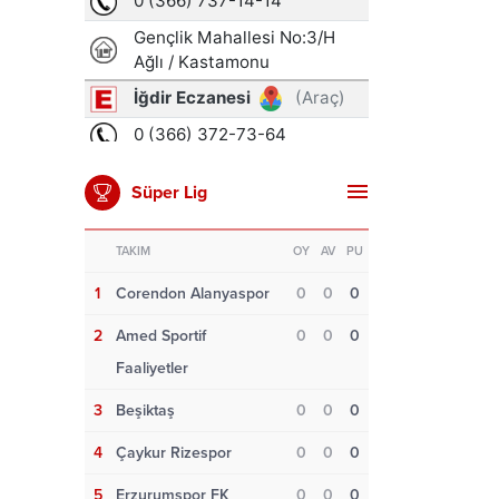
Süper Lig
TAKIM
OY
AV
PU
1
Corendon Alanyaspor
0
0
0
2
Amed Sportif
0
0
0
Faaliyetler
3
Beşiktaş
0
0
0
4
Çaykur Rizespor
0
0
0
5
Erzurumspor FK
0
0
0