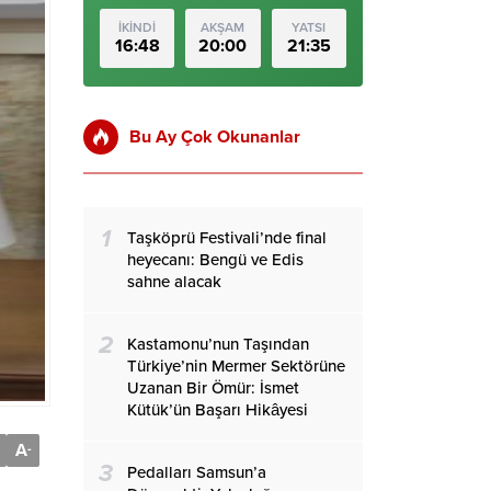
İKİNDİ
AKŞAM
YATSI
16:48
20:00
21:35
Bu Ay Çok Okunanlar
1
Taşköprü Festivali’nde final
heyecanı: Bengü ve Edis
sahne alacak
2
Kastamonu’nun Taşından
Türkiye’nin Mermer Sektörüne
Uzanan Bir Ömür: İsmet
Kütük’ün Başarı Hikâyesi
A
-
3
Pedalları Samsun’a