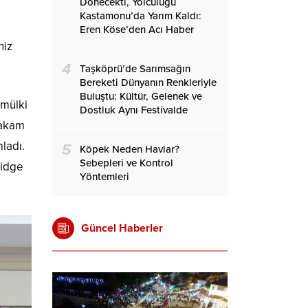
Dönecekti, Yolculuğu
Kastamonu’da Yarım Kaldı:
Eren Köse’den Acı Haber
niz
4
Taşköprü’de Sarımsağın
Bereketi Dünyanın Renkleriyle
Buluştu: Kültür, Gelenek ve
 mülki
Dostluk Aynı Festivalde
makam
mladı.
5
Köpek Neden Havlar?
Sebepleri ve Kontrol
ridge
Yöntemleri
Güncel Haberler