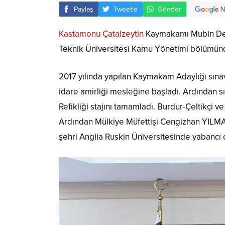
Paylaş
Tweetle
Gönder
Kastamonu Çatalzeytin
Kaymakamı Mubin Demir
Teknik Üniversitesi Kamu Yönetimi bölümün
2017 yılında yapılan Kaymakam Adaylığı sın
idare amirliği mesleğine başladı. Ardından 
Refikliği stajını tamamladı. Burdur-Çeltikçi v
Ardından Mülkiye Müfettişi Cengizhan YILMAZ’
şehri Anglia Ruskin Üniversitesinde yabancı di