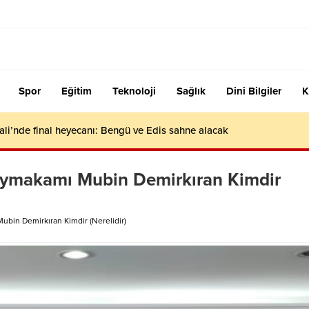
Spor
Eğitim
Teknoloji
Sağlık
Dini Bilgiler
K
ali’nde final heyecanı: Bengü ve Edis sahne alacak
aymakamı Mubin Demirkıran Kimdir
bin Demirkıran Kimdir (Nerelidir)