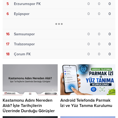
5
Erzurumspor FK
0
0
0
6
Eyüpspor
0
0
0
16
Samsunspor
0
0
0
17
Trabzonspor
0
0
0
18
Çorum FK
0
0
0
Kastamonu Adını Nereden
Android Telefonda Parmak
Aldı? İşte Tarihçilerin
İzi ve Yüz Tanıma Kurulumu
Üzerinde Durduğu Görüşler