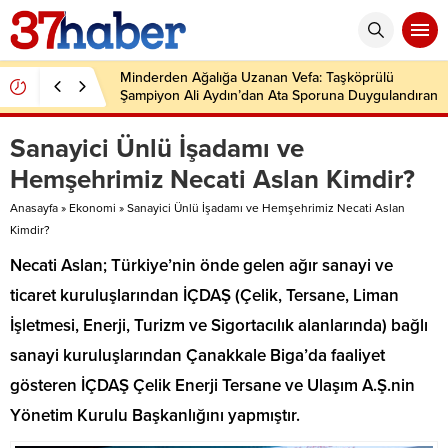
Minderden Ağalığa Uzanan Vefa: Taşköprülü
Şampiyon Ali Aydın’dan Ata Sporuna Duygulandıran
Dönüş
Sanayici Ünlü İşadamı ve
Hemşehrimiz Necati Aslan Kimdir?
Anasayfa
»
Ekonomi
»
Sanayici Ünlü İşadamı ve Hemşehrimiz Necati Aslan
Kimdir?
Necati Aslan; Türkiye’nin önde gelen ağır sanayi ve
ticaret kuruluşlarından İÇDAŞ (Çelik, Tersane, Liman
İşletmesi, Enerji, Turizm ve Sigortacılık alanlarında) bağlı
sanayi kuruluşlarından Çanakkale Biga’da faaliyet
gösteren İÇDAŞ Çelik Enerji Tersane ve Ulaşım A.Ş.nin
Yönetim Kurulu Başkanlığını yapmıştır.