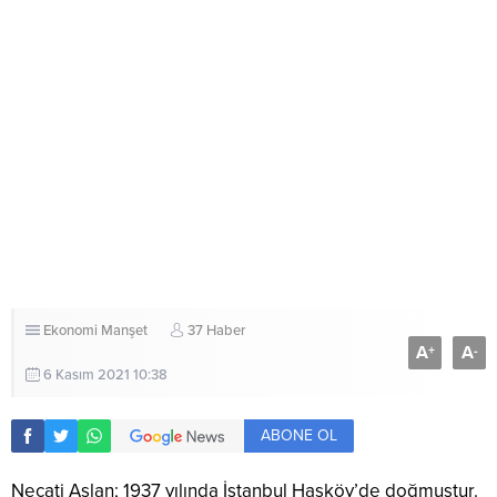
Ekonomi
Manşet
37 Haber
A
A
+
-
6 Kasım 2021 10:38
ABONE OL
Necati Aslan; 1937 yılında İstanbul Hasköy’de doğmuştur.