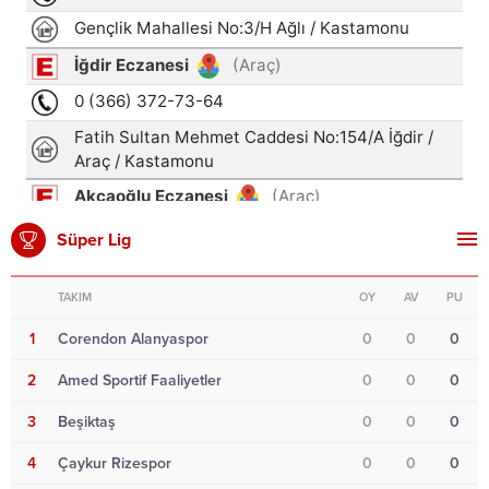
Süper Lig
TAKIM
OY
AV
PU
1
Corendon Alanyaspor
0
0
0
2
Amed Sportif Faaliyetler
0
0
0
3
Beşiktaş
0
0
0
4
Çaykur Rizespor
0
0
0