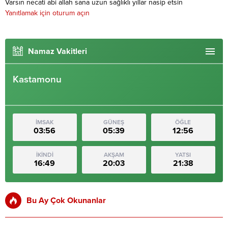
Varsın necati abi allah sana uzun sağlıklı yıllar nasip etsin
Yanıtlamak için oturum açın
Namaz Vakitleri
Kastamonu
İMSAK
GÜNEŞ
ÖĞLE
03:56
05:39
12:56
İKİNDİ
AKŞAM
YATSI
16:49
20:03
21:38
Bu Ay Çok Okunanlar