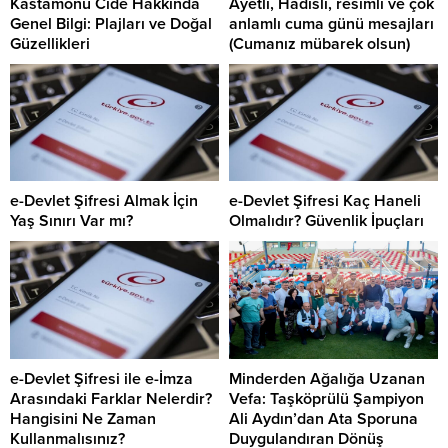
Kastamonu Cide Hakkında
Ayetli, Hadisli, resimli ve çok
Genel Bilgi: Plajları ve Doğal
anlamlı cuma günü mesajları
Güzellikleri
(Cumanız mübarek olsun)
e-Devlet Şifresi Almak İçin
e-Devlet Şifresi Kaç Haneli
Yaş Sınırı Var mı?
Olmalıdır? Güvenlik İpuçları
e-Devlet Şifresi ile e-İmza
Minderden Ağalığa Uzanan
Arasındaki Farklar Nelerdir?
Vefa: Taşköprülü Şampiyon
Hangisini Ne Zaman
Ali Aydın’dan Ata Sporuna
Kullanmalısınız?
Duygulandıran Dönüş