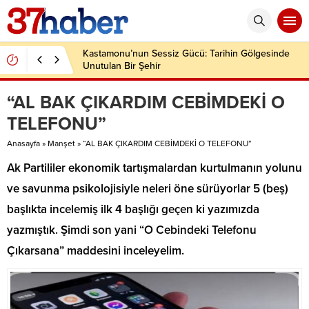
Kastamonu’nun Sessiz Gücü: Tarihin Gölgesinde
Unutulan Bir Şehir
“AL BAK ÇIKARDIM CEBİMDEKİ O
TELEFONU”
Anasayfa
»
Manşet
»
“AL BAK ÇIKARDIM CEBİMDEKİ O TELEFONU”
Ak Partililer ekonomik tartışmalardan kurtulmanın yolunu
ve savunma psikolojisiyle neleri öne sürüyorlar 5 (beş)
başlıkta incelemiş ilk 4 başlığı geçen ki yazımızda
yazmıştık. Şimdi son yani “O Cebindeki Telefonu
Çıkarsana” maddesini inceleyelim.