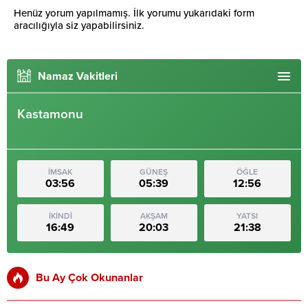
Henüz yorum yapılmamış. İlk yorumu yukarıdaki form
aracılığıyla siz yapabilirsiniz.
Namaz Vakitleri
Kastamonu
İMSAK
GÜNEŞ
ÖĞLE
03:56
05:39
12:56
İKİNDİ
AKŞAM
YATSI
16:49
20:03
21:38
Bu Ay Çok Okunanlar