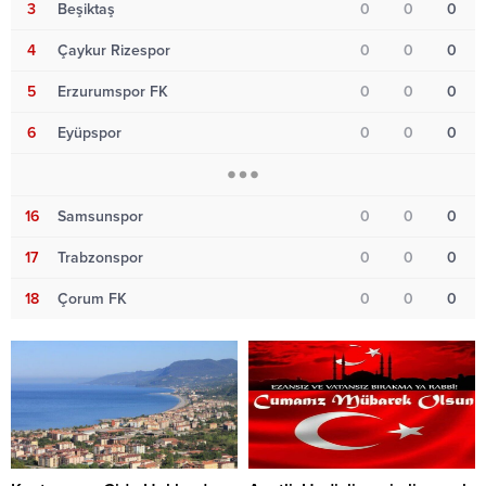
3
Beşiktaş
0
0
0
4
Çaykur Rizespor
0
0
0
5
Erzurumspor FK
0
0
0
6
Eyüpspor
0
0
0
16
Samsunspor
0
0
0
17
Trabzonspor
0
0
0
18
Çorum FK
0
0
0