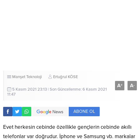
Manşet
Teknoloji
Ertuğrul KÖSE
A
A
+
-
5 Kasım 2021 23:13 | Son Güncellenme: 6 Kasım 2021
11:47
ABONE OL
Evet herkesin cebinde özellikle gençlerin cebinde akıllı
telefonlar var doğrudur. İphone ve Samsung vb. markalar