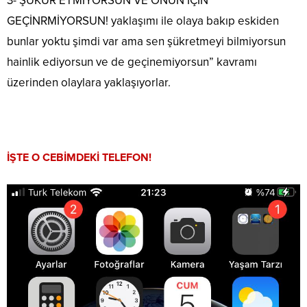
3- ŞÜKÜR ETMİYORSUN VE ONUN İÇİN
GEÇİNRMİYORSUN! yaklaşımı ile olaya bakıp eskiden
bunlar yoktu şimdi var ama sen şükretmeyi bilmiyorsun
hainlik ediyorsun ve de geçinemiyorsun” kavramı
üzerinden olaylara yaklaşıyorlar.
İŞTE O CEBİMDEKİ TELEFON!