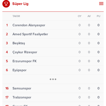
Süper Lig
TAKIM
OY
AV
PU
1
Corendon Alanyaspor
0
0
0
2
Amed Sportif Faaliyetler
0
0
0
3
Beşiktaş
0
0
0
4
Çaykur Rizespor
0
0
0
5
Erzurumspor FK
0
0
0
6
Eyüpspor
0
0
0
16
Samsunspor
0
0
0
17
Trabzonspor
0
0
0