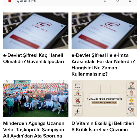
18
Çorum FK
0
0
0
e-Devlet Şifresi Kaç Haneli
e-Devlet Şifresi ile e-İmza
Olmalıdır? Güvenlik İpuçları
Arasındaki Farklar Nelerdir?
Hangisini Ne Zaman
Kullanmalısınız?
Minderden Ağalığa Uzanan
D Vitamin Eksikliği Belirtileri:
Vefa: Taşköprülü Şampiyon
8 Kritik İşaret ve Çözümü
Ali Aydın’dan Ata Sporuna