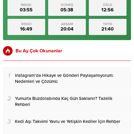
İMSAK
GÜNEŞ
ÖĞLE
03:55
05:38
12:56
İKİNDİ
AKŞAM
YATSI
16:49
20:04
21:40
Bu Ay Çok Okunanlar
1
Instagram’da Hikaye ve Gönderi Paylaşamıyorum:
Nedenleri ve Çözümü
2
Yumurta Buzdolabında Kaç Gün Saklanır? Tazelik
Rehberi
3
Kedi Aşı Takvimi Yavru ve Yetişkin Kediler İçin Rehber