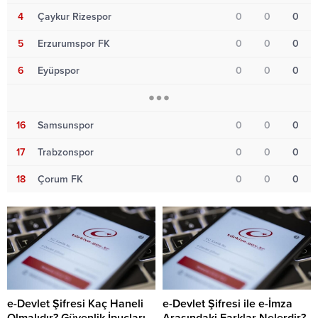
4
Çaykur Rizespor
0
0
0
5
Erzurumspor FK
0
0
0
6
Eyüpspor
0
0
0
16
Samsunspor
0
0
0
17
Trabzonspor
0
0
0
18
Çorum FK
0
0
0
e-Devlet Şifresi Kaç Haneli
e-Devlet Şifresi ile e-İmza