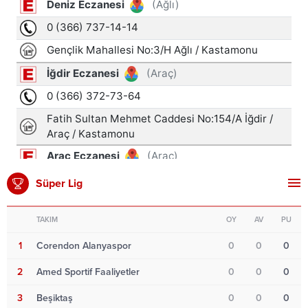
Süper Lig
TAKIM
OY
AV
PU
1
Corendon Alanyaspor
0
0
0
2
Amed Sportif Faaliyetler
0
0
0
3
Beşiktaş
0
0
0