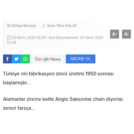
Dünya
Manşet
Yasin Taha KALAY
A
A
+
-
20 Ekim 2021 12:25 | Son Güncellenme: 20 Ekim 2021
12:26
ABONE OL
Türkiye nin fabrikasyon zincir üretimi 1950 sonrası
başlamıştır…
Alamanlar zincire kette Anglo Saksonlar chain diyorlar,
zencir farsça…