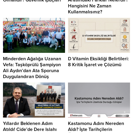
Olmalıdır? Güvenlik İpuçları
Arasındaki Farklar Nelerdir?
Hangisini Ne Zaman
Kullanmalısınız?
Minderden Ağalığa Uzanan
D Vitamin Eksikliği Belirtileri:
Vefa: Taşköprülü Şampiyon
8 Kritik İşaret ve Çözümü
Ali Aydın’dan Ata Sporuna
Duygulandıran Dönüş
Yıllardır Beklenen Adım
Kastamonu Adını Nereden
Atıldı! Cide’de Dere Islahı
Aldı? İşte Tarihçilerin