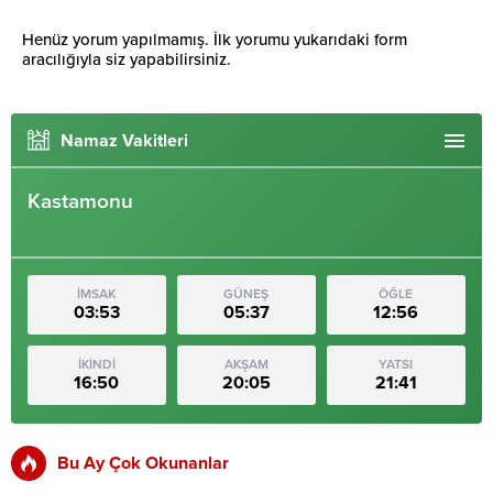
Henüz yorum yapılmamış. İlk yorumu yukarıdaki form
aracılığıyla siz yapabilirsiniz.
Namaz Vakitleri
Kastamonu
İMSAK
GÜNEŞ
ÖĞLE
03:53
05:37
12:56
İKİNDİ
AKŞAM
YATSI
16:50
20:05
21:41
Bu Ay Çok Okunanlar