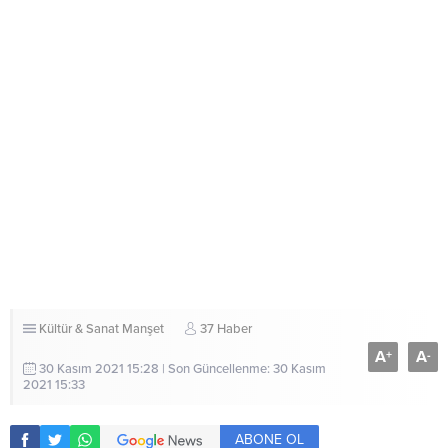
Kültür & Sanat
Manşet
37 Haber
A
A
+
-
30 Kasım 2021 15:28 | Son Güncellenme: 30 Kasım
2021 15:33
ABONE OL