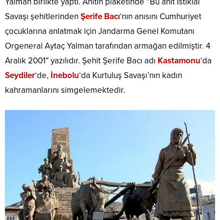
Yalman birlikte yaptı. Anıtın plaketinde “Bu anıt İstiklal
Savaşı şehitlerinden
Şerife Bacı
‘nın anısını Cumhuriyet
çocuklarına anlatmak için Jandarma Genel Komutanı
Orgeneral Aytaç Yalman tarafından armağan edilmiştir. 4
Aralık 2001″ yazılıdır. Şehit Şerife Bacı adı
Kastamonu
‘da
Seydiler
‘de,
İnebolu
‘da Kurtuluş Savaşı’nın kadın
kahramanlarını simgelemektedir.