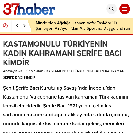
Minderden Ağalığa Uzanan Vefa: Taşköprülü
Şampiyon Ali Aydın’dan Ata Sporuna Duygulandıran
Dönüş
KASTAMONULU TÜRKİYENİN
KADIN KAHRAMANI ŞERİFE BACI
KİMDİR
Anasayfa
»
Kültür & Sanat
»
KASTAMONULU TÜRKİYENİN KADIN KAHRAMANI
ŞERİFE BACI KİMDİR
Şehit Şerife Bacı Kurutuluş Savaşı’nda İnebolu’dan
Kastamonu ’ya cephane taşıyan kahraman Türk kadınını
temsil etmektedir. Şerife Bacı 1921 yılının çetin kış
şartlarının hüküm sürdüğü aralık ayında sırtında çocuğu,
önünde kağnısı ile kışla önüne kadar gelmiş, mermileri
ve çocuğunu korumak uğruna donarak şehit olmuştur.