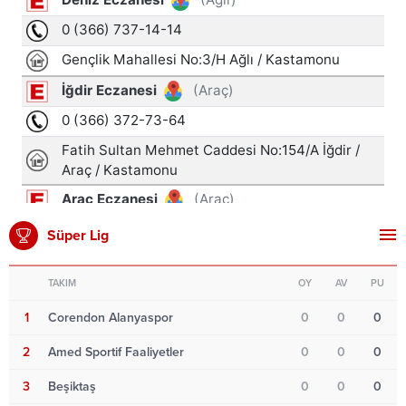
Süper Lig
TAKIM
OY
AV
PU
1
Corendon Alanyaspor
0
0
0
2
Amed Sportif Faaliyetler
0
0
0
3
Beşiktaş
0
0
0