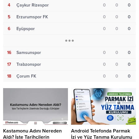
4
Çaykur Rizespor
0
0
0
5
Erzurumspor FK
0
0
0
6
Eyüpspor
0
0
0
16
Samsunspor
0
0
0
17
Trabzonspor
0
0
0
18
Çorum FK
0
0
0
Kastamonu Adını Nereden
Android Telefonda Parmak
Aldı? İşte Tarihçilerin
İzi ve Yüz Tanıma Kurulumu