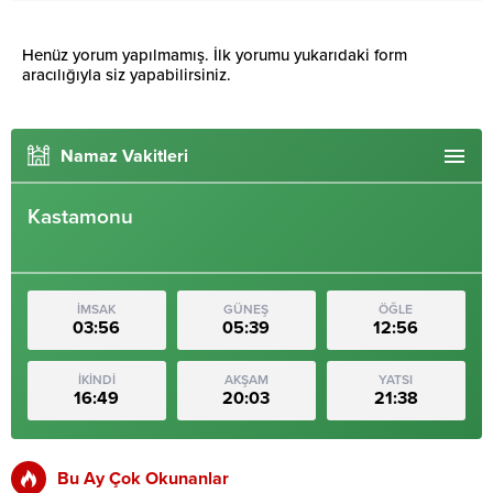
Henüz yorum yapılmamış. İlk yorumu yukarıdaki form
aracılığıyla siz yapabilirsiniz.
Namaz Vakitleri
Kastamonu
İMSAK
GÜNEŞ
ÖĞLE
03:56
05:39
12:56
İKİNDİ
AKŞAM
YATSI
16:49
20:03
21:38
Bu Ay Çok Okunanlar