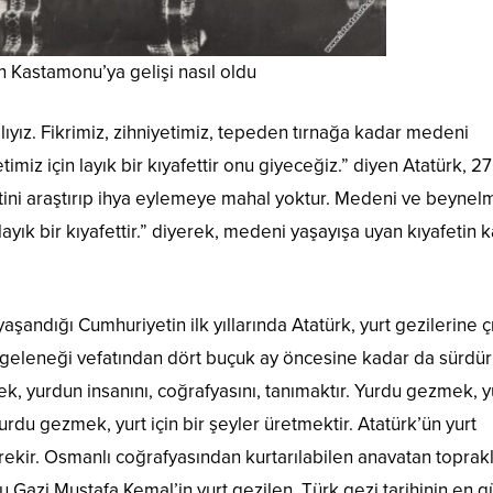
n Kastamonu’ya gelişi nasıl oldu
ıyız. Fikrimiz, zihniyetimiz, tepeden tırnağa kadar medeni
imiz için layık bir kıyafettir onu giyeceğiz.” diyen Atatürk, 27
tini araştırıp ihya eylemeye mahal yoktur. Medeni ve beynelm
n layık bir kıyafettir.” diyerek, medeni yaşayışa uyan kıyafetin 
andığı Cumhuriyetin ilk yıllarında Atatürk, yurt gezilerine 
u geleneği vefatından dört buçuk ay öncesine kadar da sürdür
, yurdun insanını, coğrafyasını, tanımaktır. Yurdu gezmek, 
urdu gezmek, yurt için bir şeyler üretmektir. Atatürk’ün yurt
ekir. Osmanlı coğrafyasından kurtarılabilen anavatan toprakl
 Gazi Mustafa Kemal’in yurt gezilen, Türk gezi tarihinin en g