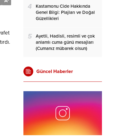
A
-
4
Kastamonu Cide Hakkında
Genel Bilgi: Plajları ve Doğal
Güzellikleri
yafet
5
Ayetli, Hadisli, resimli ve çok
ırdı.
anlamlı cuma günü mesajları
(Cumanız mübarek olsun)
Güncel Haberler