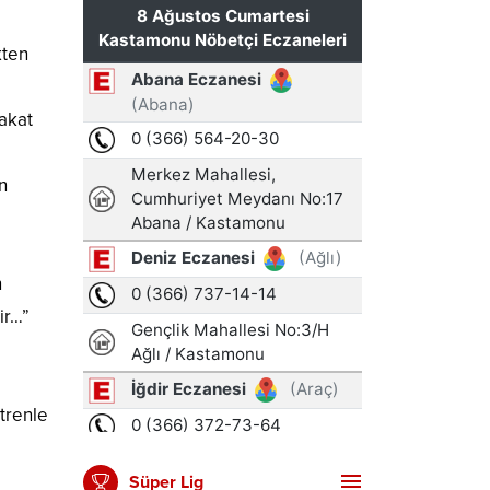
kten
akat
n
n
ir…”
trenle
Süper Lig