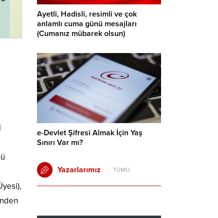
Ayetli, Hadisli, resimli ve çok
anlamlı cuma günü mesajları
(Cumanız mübarek olsun)
l
e-Devlet Şifresi Almak İçin Yaş
Sınırı Var mı?
nü
Yazarlarımız
TÜMÜ
yesi),
’nden