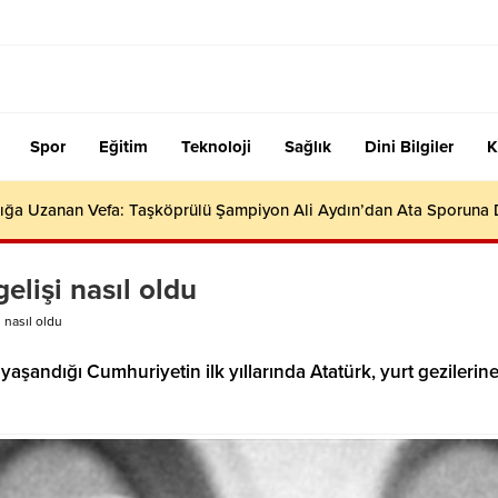
Spor
Eğitim
Teknoloji
Sağlık
Dini Bilgiler
K
ığa Uzanan Vefa: Taşköprülü Şampiyon Ali Aydın’dan Ata Sporuna
lişi nasıl oldu
 nasıl oldu
şandığı Cumhuriyetin ilk yıllarında Atatürk, yurt gezilerin