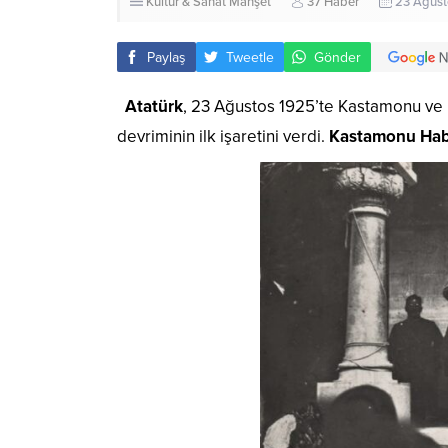
Kültür & Sanat
Manşet
37 Haber
23 Ağust
Paylaş
Tweetle
Gönder
Atatürk
, 23 Ağustos 1925’te Kastamonu ve 
devriminin ilk işaretini verdi.
Kastamonu Hab