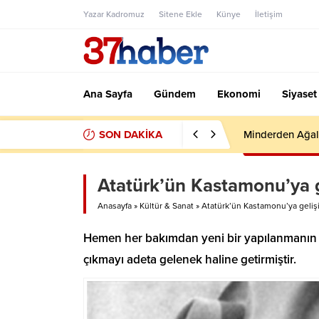
Yazar Kadromuz
Sitene Ekle
Künye
İletişim
Ana Sayfa
Gündem
Ekonomi
Siyaset
SON DAKİKA
Minderden Ağal
Atatürk’ün Kastamonu’ya ge
Anasayfa
»
Kültür & Sanat
»
Atatürk’ün Kastamonu’ya gelişi
Hemen her bakımdan yeni bir yapılanmanın ya
çıkmayı adeta gelenek haline getirmiştir.