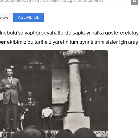
A
+
os 2025 06:00 | Son Güncellenme: 22 Ağustos 2025 06:01
ABONE OL
İnebolu’ya yaptığı seyahatlerde şapkayı halka göstererek kı
er
ekibimiz bu tarihe ziyaretin tüm ayrıntılarını sizler için araşt