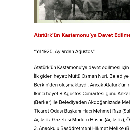
Atatürk’ün Kastamonu’ya Davet Edilm
“Yıl 1925, Aylardan Ağustos”
Atatürk’ün Kastamonu’ya davet edilmesi için i
İlk giden heyet; Müftü Osman Nuri, Belediye 
Berkin’den oluşmaktaydı. Ancak Atatürk’ün 
İkinci heyet 8 Ağustos Cumartesi günü Anka
(Berker) ile Belediyeden Akdoğanlızade Mehm
Ticaret Odası Başkanı Hacı Mehmet Rıza (Saltı
Açıksöz Gazetesi Müdürü Hüsnü (Açıksöz), Öğ
3. Anaokulu Başöğretmeni Hikmet Melike (Bak