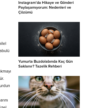
Instagram’da Hikaye ve Gönderi
Paylaşamıyorum: Nedenleri ve
Çözümü
ilel
kabulü
Yumurta Buzdolabında Kaç Gün
Saklanır? Tazelik Rehberi
çıkmayı
ür.
yurdun
arını
üzel