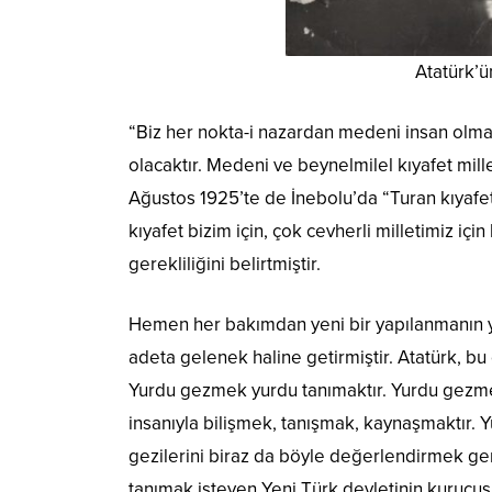
Atatürk’ü
“Biz her nokta-i nazardan medeni insan olmal
olacaktır. Medeni ve beynelmilel kıyafet millet
Ağustos 1925’te de İnebolu’da “Turan kıyafe
kıyafet bizim için, çok cevherli milletimiz içi
gerekliliğini belirtmiştir.
Hemen her bakımdan yeni bir yapılanmanın yaş
adeta gelenek haline getirmiştir. Atatürk, b
Yurdu gezmek yurdu tanımaktır. Yurdu gezmek
insanıyla bilişmek, tanışmak, kaynaşmaktır. Y
gezilerini biraz da böyle değerlendirmek ger
tanımak isteyen Yeni Türk devletinin kurucusu