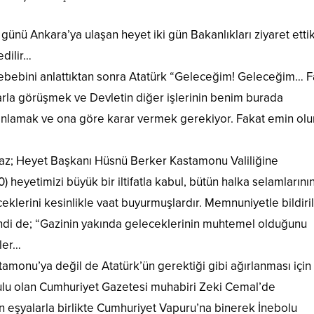
ünü Ankara’ya ulaşan heyet iki gün Bakanlıkları ziyaret etti
edilir…
sebebini anlattıktan sonra Atatürk “Geleceğim! Geleceğim… F
rla görüşmek ve Devletin diğer işlerinin benim burada
 anlamak ve ona göre karar vermek gerekiyor. Fakat emin olu
maz; Heyet Başkanı Hüsnü Berker Kastamonu Valiliğine
) heyetimizi büyük bir iltifatla kabul, bütün halka selamlarını
ceklerini kesinlikle vaat buyurmuşlardır. Memnuniyetle bildiril
di de; “Gazinin yakında geleceklerinin muhtemel olduğunu
rler…
amonu’ya değil de Atatürk’ün gerektiği gibi ağırlanması için 
nulu olan Cumhuriyet Gazetesi muhabiri Zeki Cemal’de
nan eşyalarla birlikte Cumhuriyet Vapuru’na binerek İnebolu