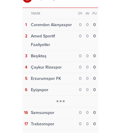
TAKIM
OY
AV
PU
1
Corendon Alanyaspor
0
0
0
2
Amed Sportif
0
0
0
Faaliyetler
3
Beşiktaş
0
0
0
4
Çaykur Rizespor
0
0
0
5
Erzurumspor FK
0
0
0
6
Eyüpspor
0
0
0
16
Samsunspor
0
0
0
17
Trabzonspor
0
0
0