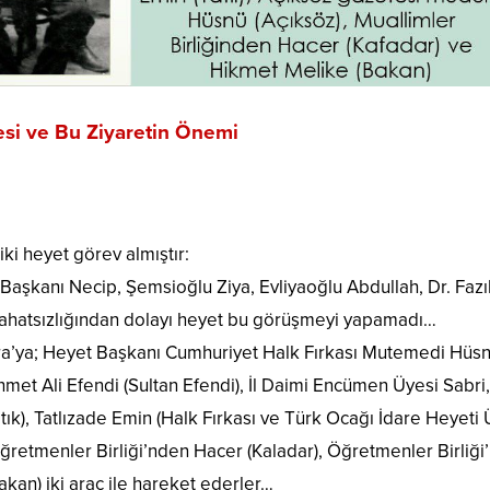
esi
ve Bu Ziyaretin Önemi
ki heyet görev almıştır:
Başkanı Necip, Şemsioğlu Ziya, Evliyaoğlu Abdullah, Dr. Fazı
rahatsızlığından dolayı heyet bu görüşmeyi yapamadı…
ra’ya; Heyet Başkanı Cumhuriyet Halk Fırkası Mutemedi Hüs
et Ali Efendi (Sultan Efendi), İl Daimi Encümen Üyesi Sabri,
k), Tatlızade Emin (Halk Fırkası ve Türk Ocağı İdare Heyeti Ü
retmenler Birliği’nden Hacer (Kaladar), Öğretmenler Birliği
an) iki araç ile hareket ederler…