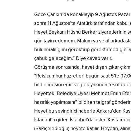
Gece Çankırı’da konaklayıp 9 Ağustos Pazar g
sonra 11 Ağustos’ta Atatürk tarafından kabul 
Heyet Başkanı Hüsnü Berker ziyaretlerinin 
gün tayin edemem. Malum ya vekil arkadaşla
bulunmalılığımı gerektirip gerektirmediğini
çabuk geleceğim.” Diye cevap verir…
Görüşme sonrasında, heyet dışarı çıkar çık
“Reisicumhur hazretleri bugün saat 5’te (17:00
bildirilmesini emir ve pek yakında teşrif ede
Heyetteki Belediye Üyesi Mehmet Emin Efen
hazırlık yapılmasını” bildiren telgraf gönderi
Heyet bu sevindirici haberle Ankara’dan Kast
İstanbul’a gider. İstanbul’da aslen Kastamo
(Bakiçelebioğlu) heyete katılır. Heyetin, alı