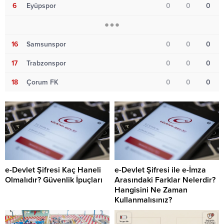
6
Eyüpspor
0
0
0
16
Samsunspor
0
0
0
17
Trabzonspor
0
0
0
18
Çorum FK
0
0
0
e-Devlet Şifresi Kaç Haneli
e-Devlet Şifresi ile e-İmza
Olmalıdır? Güvenlik İpuçları
Arasındaki Farklar Nelerdir?
Hangisini Ne Zaman
Kullanmalısınız?