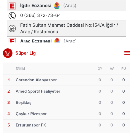
Süper Lig
TAKIM
OY
AV
PU
1
Corendon Alanyaspor
0
0
0
2
Amed Sportif Faaliyetler
0
0
0
3
Beşiktaş
0
0
0
4
Çaykur Rizespor
0
0
0
5
Erzurumspor FK
0
0
0