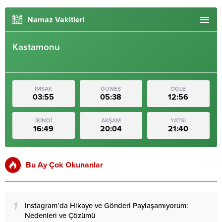
Namaz Vakitleri
Kastamonu
İMSAK
GÜNEŞ
ÖĞLE
03:55
05:38
12:56
İKİNDİ
AKŞAM
YATSI
16:49
20:04
21:40
Bu Ay Çok Okunanlar
1
Instagram’da Hikaye ve Gönderi Paylaşamıyorum:
Nedenleri ve Çözümü