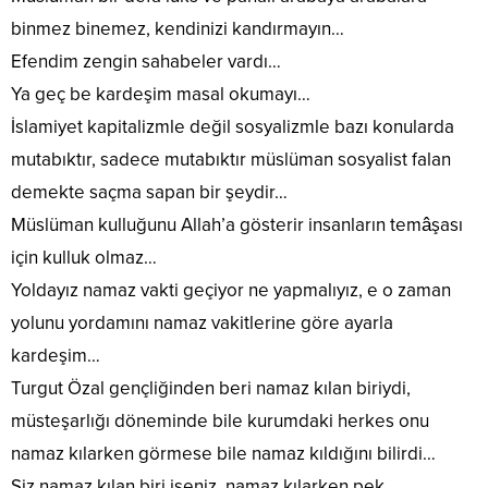
binmez binemez, kendinizi kandırmayın…
Efendim zengin sahabeler vardı…
Ya geç be kardeşim masal okumayı…
İslamiyet kapitalizmle değil sosyalizmle bazı konularda
mutabıktır, sadece mutabıktır müslüman sosyalist falan
demekte saçma sapan bir şeydir…
Müslüman kulluğunu Allah’a gösterir insanların temâşası
için kulluk olmaz…
Yoldayız namaz vakti geçiyor ne yapmalıyız, e o zaman
yolunu yordamını namaz vakitlerine göre ayarla
kardeşim…
Turgut Özal gençliğinden beri namaz kılan biriydi,
müsteşarlığı döneminde bile kurumdaki herkes onu
namaz kılarken görmese bile namaz kıldığını bilirdi…
Siz namaz kılan biri iseniz, namaz kılarken pek