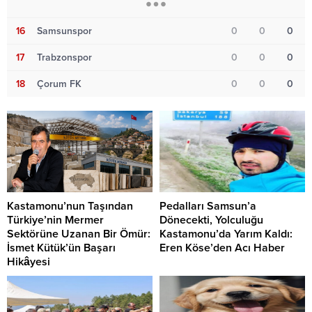
16
Samsunspor
0
0
0
17
Trabzonspor
0
0
0
18
Çorum FK
0
0
0
Kastamonu’nun Taşından
Pedalları Samsun’a
Türkiye’nin Mermer
Dönecekti, Yolculuğu
Sektörüne Uzanan Bir Ömür:
Kastamonu’da Yarım Kaldı:
İsmet Kütük’ün Başarı
Eren Köse’den Acı Haber
Hikâyesi