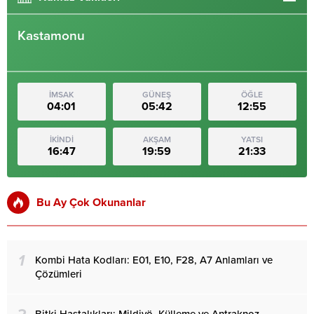
Kastamonu
İMSAK
GÜNEŞ
ÖĞLE
04:01
05:42
12:55
İKİNDİ
AKŞAM
YATSI
16:47
19:59
21:33
Bu Ay Çok Okunanlar
1
Kombi Hata Kodları: E01, E10, F28, A7 Anlamları ve
Çözümleri
Bitki Hastalıkları: Mildiyö, Külleme ve Antraknoz