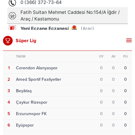
Süper Lig
TAKIM
OY
AV
PU
1
Corendon Alanyaspor
0
0
0
2
Amed Sportif Faaliyetler
0
0
0
3
Beşiktaş
0
0
0
4
Çaykur Rizespor
0
0
0
5
Erzurumspor FK
0
0
0
6
Eyüpspor
0
0
0