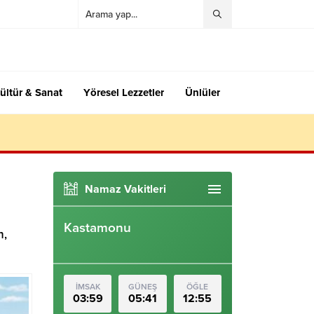
ültür & Sanat
Yöresel Lezzetler
Ünlüler
Namaz Vakitleri
Kastamonu
n,
İMSAK
GÜNEŞ
ÖĞLE
03:59
05:41
12:55