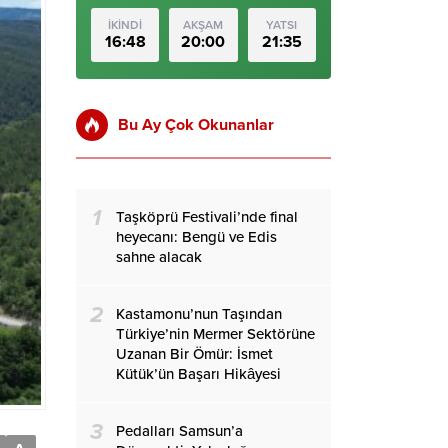
İKİNDİ
AKŞAM
YATSI
16:48
20:00
21:35
Bu Ay Çok Okunanlar
1
Taşköprü Festivali’nde final
heyecanı: Bengü ve Edis
sahne alacak
2
Kastamonu’nun Taşından
Türkiye’nin Mermer Sektörüne
Uzanan Bir Ömür: İsmet
Kütük’ün Başarı Hikâyesi
3
Pedalları Samsun’a