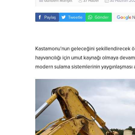
Gündem
Manşet
37 Haber
30 Haziran 20
Paylaş
Tweetle
Gönder
Kastamonu’nun geleceğini şekillendirecek ön
hayvancılığı için umut kaynağı olmaya devam e
modern sulama sistemlerinin yaygınlaşması 