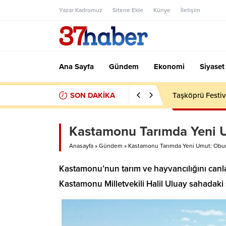
Yazar Kadromuz
Sitene Ekle
Künye
İletişim
Ana Sayfa
Gündem
Ekonomi
Siyaset
SON DAKİKA
Taşköprü Festiv
Kastamonu Tarımda Yeni U
Anasayfa
»
Gündem
»
Kastamonu Tarımda Yeni Umut: Oburç
Kastamonu’nun tarım ve hayvancılığını canla
Kastamonu Milletvekili Halil Uluay sahadaki