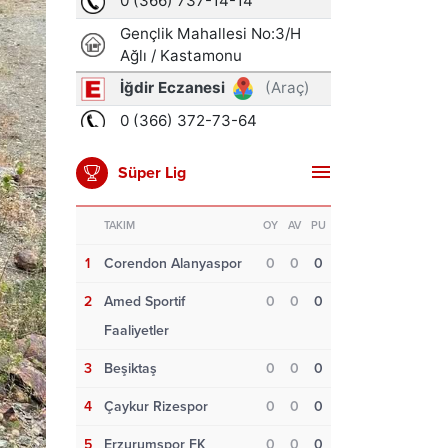
Süper Lig
TAKIM
OY
AV
PU
1
Corendon Alanyaspor
0
0
0
2
Amed Sportif
0
0
0
Faaliyetler
3
Beşiktaş
0
0
0
4
Çaykur Rizespor
0
0
0
5
Erzurumspor FK
0
0
0