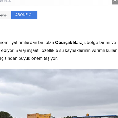
A
+
25 19:37
ABONE OL
emli yatırımlardan biri olan
Oburçak Barajı,
bölge tarımı ve
diyor. Baraj inşaatı, özellikle su kaynaklarının verimli kullan
açısından büyük önem taşıyor.