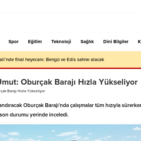
Spor
Eğitim
Teknoloji
Sağlık
Dini Bilgiler
K
ali’nde final heyecanı: Bengü ve Edis sahne alacak
mut: Oburçak Barajı Hızla Yükseliyor
ak Barajı Hızla Yükseliyor
ndıracak Oburçak Barajı’nda çalışmalar tüm hızıyla sürerke
 son durumu yerinde inceledi.