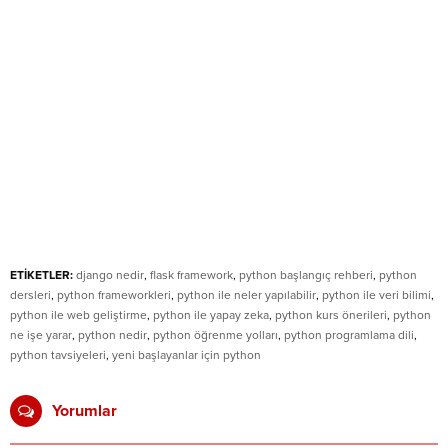
ETİKETLER:
django nedir
,
flask framework
,
python başlangıç rehberi
,
python
dersleri
,
python frameworkleri
,
python ile neler yapılabilir
,
python ile veri bilimi
,
python ile web geliştirme
,
python ile yapay zeka
,
python kurs önerileri
,
python
ne işe yarar
,
python nedir
,
python öğrenme yolları
,
python programlama dili
,
python tavsiyeleri
,
yeni başlayanlar için python
Yorumlar