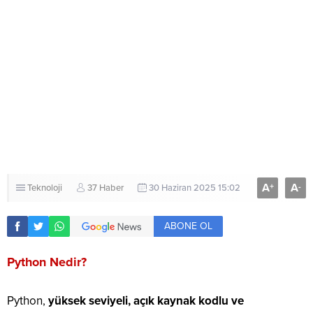
A
A
+
-
Teknoloji
37 Haber
30 Haziran 2025 15:02
ABONE OL
Python Nedir?
Python,
yüksek seviyeli, açık kaynak kodlu ve