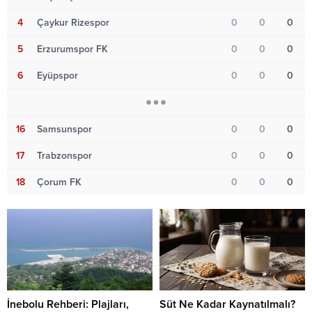
4
Çaykur Rizespor
0
0
0
5
Erzurumspor FK
0
0
0
6
Eyüpspor
0
0
0
16
Samsunspor
0
0
0
17
Trabzonspor
0
0
0
18
Çorum FK
0
0
0
İnebolu Rehberi: Plajları,
Süt Ne Kadar Kaynatılmalı?