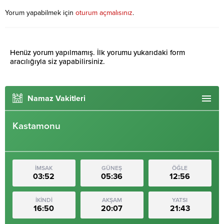
Yorum yapabilmek için
oturum açmalısınız
.
Henüz yorum yapılmamış. İlk yorumu yukarıdaki form
aracılığıyla siz yapabilirsiniz.
Namaz Vakitleri
Kastamonu
İMSAK
GÜNEŞ
ÖĞLE
03:52
05:36
12:56
İKİNDİ
AKŞAM
YATSI
16:50
20:07
21:43