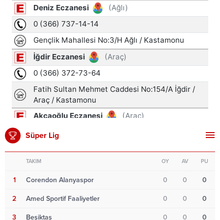
Süper Lig
TAKIM
OY
AV
PU
1
Corendon Alanyaspor
0
0
0
2
Amed Sportif Faaliyetler
0
0
0
3
Beşiktaş
0
0
0