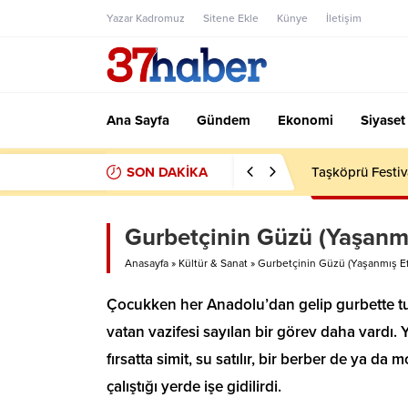
Yazar Kadromuz
Sitene Ekle
Künye
İletişim
Ana Sayfa
Gündem
Ekonomi
Siyaset
SON DAKİKA
Taşköprü Festiv
Gurbetçinin Güzü (Yaşanmı
Anasayfa
»
Kültür & Sanat
»
Gurbetçinin Güzü (Yaşanmış Ef
Çocukken her Anadolu’dan gelip gurbette tutu
vatan vazifesi sayılan bir görev daha vardı. Y
fırsatta simit, su satılır, bir berber de ya d
çalıştığı yerde işe gidilirdi.