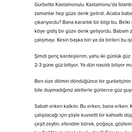
Gurbette Kastamonulu. Kastamonu’da İstanbul
zamanlar hep güze denk gelirdi. Acaba babam
çıkarıyordu? Bana karanlık bir bilgi bu. Belk
köye gidiş bir güze denk geliyordu. Babam za
çalışmayı. Kesin başka biri ya da birileri bu i
Şimdi genç kardeşlerim, yahu iki günlük güz 
2-3 güne güz bitiyor. Ya dün nasıldı biliyor 
Ben size dilimin döndüğünce bir gurbetçinin
bile duymadığınız aletlerle günlerce güz guy
Sabah erken kalkılır. Bu erken, bana erken. K
çalışılacağı için şöyle kuvvetli bir kahvaltı 
çeşit zeytin, efendim börek, poğaça, gözlem