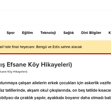
Spor
Eğitim
Teknoloji
Sağlık
Dini Bilgiler
K
ali’nde final heyecanı: Bengü ve Edis sahne alacak
ş Efsane Köy Hikayeleri)
sane Köy Hikayeleri)
nmaya çalışan ailelerin erkek çocukları için askerlik vazifes
az tatillerinde, akşam okul çıkışlarında, on beş tatilde kısaca
a mobilyacı da çıraklık yapılır, ayakkabı boyanır daha olmadı b