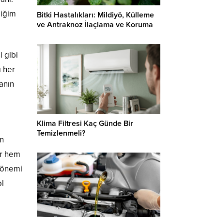
diğim
Bitki Hastalıkları: Mildiyö, Külleme
ve Antraknoz İlaçlama ve Koruma
i gibi
ı her
banın
Klima Filtresi Kaç Günde Bir
Temizlenmeli?
en
ir hem
 dönemi
ol