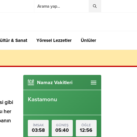
ültür & Sanat
Yöresel Lezzetler
Ünlüler
Namaz Vakitleri
Kastamonu
i gibi
sı her
abanın
İMSAK
GÜNEŞ
ÖĞLE
03:58
05:40
12:56