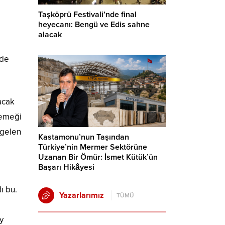
Taşköprü Festivali’nde final
heyecanı: Bengü ve Edis sahne
alacak
 de
acak
yemeği
 gelen
Kastamonu’nun Taşından
Türkiye’nin Mermer Sektörüne
Uzanan Bir Ömür: İsmet Kütük’ün
Başarı Hikâyesi
ı bu.
Yazarlarımız
TÜMÜ
y