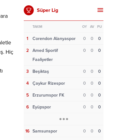
Süper Lig
Para
TAKIM
OY
AV
PU
1
Corendon Alanyaspor
0
0
0
letle
2
Amed Sportif
0
0
0
ş. Hiç
Faaliyetler
ı
tı
3
Beşiktaş
0
0
0
4
Çaykur Rizespor
0
0
0
5
Erzurumspor FK
0
0
0
6
Eyüpspor
0
0
0
16
Samsunspor
0
0
0