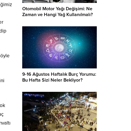
iğimiz
Otomobil Motor Yağı Değişimi: Ne
Zaman ve Hangi Yağ Kullanılmalı?
er
dip
 öyle
9-16 Ağustos Haftalık Burç Yorumu:
Bu Hafta Sizi Neler Bekliyor?
ni
Çok
aç
valtı