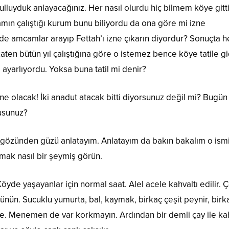
luyduk anlayacağınız. Her nasıl olurdu hiç bilmem köye gitt
ın çalıştığı kurum bunu biliyordu da ona göre mi izne
i de amcamlar arayıp Fettah’ı izne çıkarın diyordur? Sonuçta h
ten bütün yıl çalıştığına göre o istemez bence köye tatile gi
şi ayarlıyordu. Yoksa buna tatil mi denir?
ne olacak! İki anadut atacak bitti diyorsunuz değil mi? Bugün
musunuz?
 gözünden güzü anlatayım. Anlatayım da bakın bakalım o ismi
mak nasıl bir şeymiş görün.
öyde yaşayanlar için normal saat. Alel acele kahvaltı edilir. 
düşünün. Sucuklu yumurta, bal, kaymak, birkaç çeşit peynir, birk
e. Menemen de var korkmayın. Ardından bir demli çay ile kah