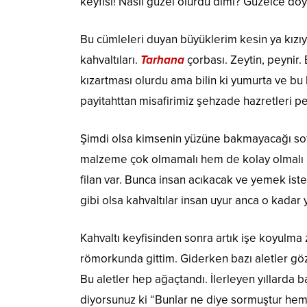
keyfisi! Nasıl güzel olurdu dimi? Güzelce doyar
Bu cümleleri duyan büyüklerim kesin ya kızıy
kahvaltıları.
Tarhana
çorbası. Zeytin, peynir. B
kızartması olurdu ama bilin ki yumurta ve bu k
payitahttan misafirimiz şehzade hazretleri pe
Şimdi olsa kimsenin yüzüne bakmayacağı sofr
malzeme çok olmamalı hem de kolay olmalı ki 
filan var. Bunca insan acıkacak ve yemek ist
gibi olsa kahvaltılar insan uyur anca o kadar
Kahvaltı keyfisinden sonra artık işe koyulma
römorkunda gittim. Giderken bazı aletler göz
Bu aletler hep ağaçtandı. İlerleyen yıllarda 
diyorsunuz ki “Bunlar ne diye sormuştur he