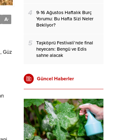
4
9-16 Ağustos Haftalık Burç
Yorumu: Bu Hafta Sizi Neler
A
-
Bekliyor?
5
Taşköprü Festivali’nde final
heyecanı: Bengü ve Edis
, Güz
sahne alacak
Güncel Haberler
an
ani.