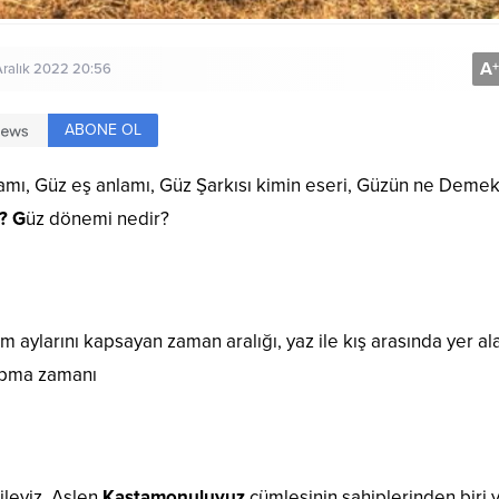
A
+
Aralık 2022 20:56
ABONE OL
amı, Güz eş anlamı, Güz Şarkısı kimin eseri, Güzün ne Demek
? G
üz dönemi nedir?
ım aylarını kapsayan zaman aralığı, yaz ile kış arasında yer al
yapma zamanı
ileyiz. Aslen
Kastamonuluyuz
cümlesinin sahiplerinden biri y