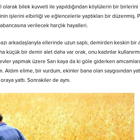
 olarak bilek kuvveti ile yapıldığından köylülerin bir birlerini
inin işlerini elbirliği ve eğlencelerle yaptıkları bir düzenmiş. 
abancasına verilecek harçlık hayalleri.
zı arkadaşlarıyla ellerinde uzun saplı, demirden keskin bir a
aha küçük bir demir alet daha var orak, onu kadınlar kullanırmı
vler yapmak üzere Sarı kaya da ki göle giderken amcamlar
m. Aldım elime, bir vurdum, ekinler bana olan saygısından yat
aya yattı. Sonrakiler de aynı.