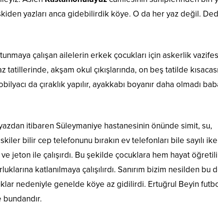
eskiden yazları anca gidebilirdik köye. O da her yaz değil. De
maya çalışan ailelerin erkek çocukları için askerlik vazifes
az tatillerinde, akşam okul çıkışlarında, on beş tatilde kısacas
 mobilyacı da çıraklık yapılır, ayakkabı boyanır daha olmadı ba
 yazdan itibaren Süleymaniye hastanesinin önünde simit, su,
skiler bilir cep telefonunu bırakın ev telefonları bile sayılı ik
e jeton ile çalışırdı. Bu şekilde çocuklara hem hayat öğretil
luklarına katlanılmaya çalışılırdı. Sanırım bizim nesilden bu
lar nedeniyle genelde köye az gidilirdi. Ertuğrul Beyin futb
e bundandır.