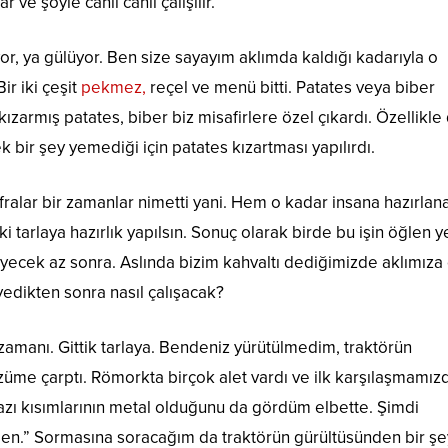
 ve şöyle canlı canlı çalışılır.
or, ya gülüyor. Ben size sayayım aklımda kaldığı kadarıyla o
ir iki çeşit
pekmez,
reçel ve menü bitti. Patates veya biber
ızarmış patates, biber biz misafirlere özel çıkardı. Özellikle
k bir şey yemediği için patates kızartması yapılırdı.
alar bir zamanlar nimetti yani. Hem o kadar insana hazırlan
tarlaya hazırlık yapılsın. Sonuç olarak birde bu işin öğlen 
eyecek az sonra. Aslında bizim kahvaltı dediğimizde aklımıza
 yedikten sonra nasıl çalışacak?
 zamanı. Gittik tarlaya. Bendeniz yürütülmedim, traktörün
üme çarptı. Römorkta birçok alet vardı ve ilk karşılaşmamızd
bazı kısımlarının metal olduğunu da gördüm elbette. Şimdi
men.” Sormasına soracağım da traktörün gürültüsünden bir şe