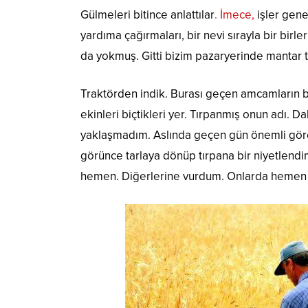
Gülmeleri bitince anlattılar
. İmece,
işler genel
yardıma çağırmaları, bir nevi sırayla bir birler
da yokmuş. Gitti bizim pazaryerinde mantar t
Traktörden indik. Burası geçen amcamların ba
ekinleri biçtikleri yer. Tırpanmış onun adı. D
yaklaşmadım. Aslında geçen gün önemli göre
görünce tarlaya dönüp tırpana bir niyetlendi
hemen. Diğerlerine vurdum. Onlarda hemen or