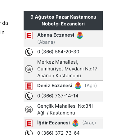
r da
in