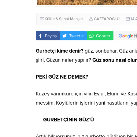
Kültür & Sanat
Manşet
GAFFAROĞLU
14 
Paylaş
Tweetle
Gönder
Gurbetçi kime denir?
güz, sonbahar, Güz anl
şiiri, Güzün neler yapılır?
Güz sonu nasıl olur
PEKİ GÜZ NE DEMEK?
Kuzey yarımküre için yılın Eylül, Ekim, ve Kas
mevsim. Köylülerin işlerini yani hasatlarını 
GURBETÇİNİN GÜZ’Ü
Artık biliyorsunuz, biz gurbette büyüyen bir a