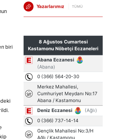
Yazarlarımız
TÜMÜ
nun
n biri
ndeki
ldi.
e
kip