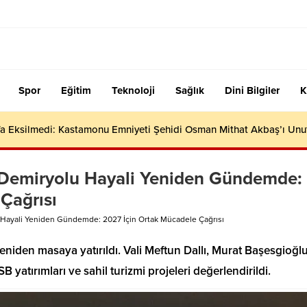
Spor
Eğitim
Teknoloji
Sağlık
Dini Bilgiler
K
efa Eksilmedi: Kastamonu Emniyeti Şehidi Osman Mithat Akbaş’ı Un
 Demiryolu Hayali Yeniden Gündemde:
Çağrısı
 Hayali Yeniden Gündemde: 2027 İçin Ortak Mücadele Çağrısı
niden masaya yatırıldı. Vali Meftun Dallı, Murat Başesgioğlu
 yatırımları ve sahil turizmi projeleri değerlendirildi.