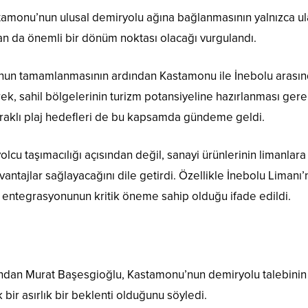
tamonu’nun ulusal demiryolu ağına bağlanmasının yalnızca u
n da önemli bir dönüm noktası olacağı vurgulandı.
olunun tamamlanmasının ardından Kastamonu ile İnebolu arası
k, sahil bölgelerinin turizm potansiyeline hazırlanması gerek
bayraklı plaj hedefleri de bu kapsamda gündeme geldi.
olcu taşımacılığı açısından değil, sanayi ürünlerinin limanlara
antajlar sağlayacağını dile getirdi. Özellikle İnebolu Limanı’
u entegrasyonunun kritik öneme sahip olduğu ifade edildi.
ndan Murat Başesgioğlu, Kastamonu’nun demiryolu talebinin
bir asırlık bir beklenti olduğunu söyledi.