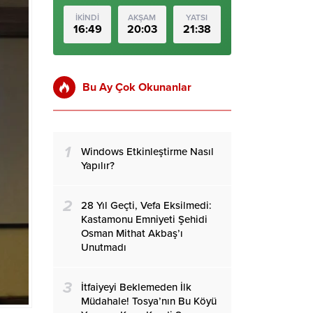
İKİNDİ
AKŞAM
YATSI
16:49
20:03
21:38
Bu Ay Çok Okunanlar
1
Windows Etkinleştirme Nasıl
Yapılır?
2
28 Yıl Geçti, Vefa Eksilmedi:
Kastamonu Emniyeti Şehidi
Osman Mithat Akbaş’ı
Unutmadı
3
İtfaiyeyi Beklemeden İlk
Müdahale! Tosya’nın Bu Köyü