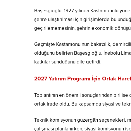
Başesgioğlu, 1927 yılında Kastamonulu yönet
şehre ulaştırılması için girişimlerde bulundu
geçirilememesinin, şehrin ekonomik dönüşüm 
Geçmişte Kastamonu’nun bakırcılık, demircil
olduğunu belirten Başesgioğlu, İnebolu Lima
katkılar sunduğunu dile getirdi.
2027 Yatırım Programı İçin Ortak Hare
Toplantının en önemli sonuçlarından biri is
ortak irade oldu. Bu kapsamda siyasi ve tekn
Teknik komisyonun güzergâh seçenekleri, mali
çalışması planlanırken, siyasi komisyonun ise