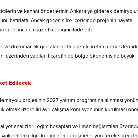
icilerin ve kanaat önderlerinin Ankara’ya giderek demiryolu
ğunu hatırlattı. Ancak geçen süre içerisinde projenin hayata
sürecini olumsuz etkilediğini ifade etti.
ik ve dokumacılık gibi alanlarda önemli üretim merkezlerinde
nı üzerinden yapılan ticaretin de bölge ekonomisine büyük
ket Edilecek
e demiryolu projesinin 2027 yatırım programına alınması yönü
ik olmak üzere iki ayrı çalışma komisyonunun kurulması öneri
yet analizleri, eğim hesapları ve liman bağlantıları üzerind
 Ankara’daki ilgili kurumlarla görüşmeler yürüterek süreci ta