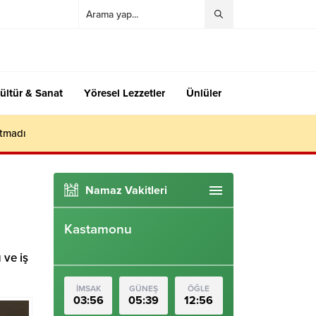
ültür & Sanat
Yöresel Lezzetler
Ünlüler
utmadı
Namaz Vakitleri
Kastamonu
 ve iş
İMSAK
GÜNEŞ
ÖĞLE
03:56
05:39
12:56