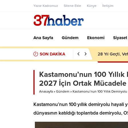
Yazar Kadromuz
Sitene Ekle
Künye
İletişim
Ana Sayfa
Gündem
Ekonomi
Siyaset
SON DAKİKA
28 Yıl Geçti, V
Kastamonu’nun 100 Yıllık
2027 İçin Ortak Mücadele 
Anasayfa
»
Gündem
»
Kastamonu’nun 100 Yıllık Demiryolu
Kastamonu’nun 100 yıllık demiryolu hayali ye
dünyasının katıldığı toplantıda demiryolu, OSB