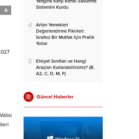
Yangına Karşı Kendi Savunma
Sistemini Kurdu
A
-
4
Artan Yemekleri
Değerlendirme Fikirleri:
İsrafsız Bir Mutfak İçin Pratik
Yollar
 2027
5
Ehliyet Sınıfları ve Hangi
Araçları Kullanabilirsiniz? (B,
A2, C, D, M, F)
Güncel Haberler
Valisi
ileri