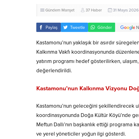
Gündem
Manşet
37 Haber
31 Mayıs 2026 
Paylaş
Tweetle
Gönder
Kastamonu’nun yaklaşık bir asırdır süregel
Kalkınma Vakfı koordinasyonunda düzenlenen
yatırım programı hedef gösterilirken, ulaşım, 
değerlendirildi.
Kastamonu’nun Kalkınma Vizyonu Doğa
Kastamonu’nun geleceğini şekillendirecek ula
koordinasyonunda Doğa Kültür Köyü’nde gerçek
Meftun Dallı’nın başkanlık ettiği programa kamu
ve yerel yöneticiler yoğun ilgi gösterdi.