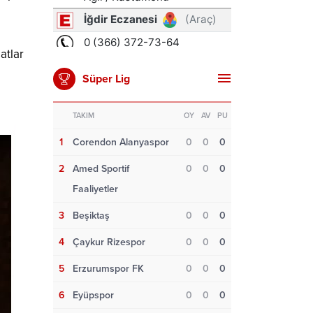
atlar
Süper Lig
TAKIM
OY
AV
PU
1
Corendon Alanyaspor
0
0
0
2
Amed Sportif
0
0
0
Faaliyetler
3
Beşiktaş
0
0
0
4
Çaykur Rizespor
0
0
0
5
Erzurumspor FK
0
0
0
6
Eyüpspor
0
0
0