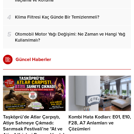
İlaçlama ve Koruma
4
Klima Filtresi Kaç Günde Bir Temizlenmeli?
5
Otomobil Motor Yağı Değişimi: Ne Zaman ve Hangi Yağ
Kullanılmalı?
Güncel Haberler
Taşköprü’de Atlar Çarpıştı,
Kombi Hata Kodları: E01, E10,
Atiye Sahneye Çıkmadı:
F28, A7 Anlamları ve
Sarımsak Festivali’ne “At ve
Çözümleri