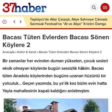
Taşköprü’de Atlar Çarpıştı, Atiye Sahneye Çıkmadı:
Sarımsak Festivali’ne “At ve Atiye” Krizleri Damga
Vurdu!
Bacası Tüten Evlerden Bacası Sönen
Köylere 2
Anasayfa
»
Kültür & Sanat
»
Bacası Tüten Evlerden Bacası Sönen Köylere 2
Bir zamanlar her evinden duman yükselen, çocuk sesleri
eksik olmayan köylerde bugün sessizlik hâkim. Bacası
tüten Anadolu köylerinden bugüne uzanan hüzünlü bir
yolculuk… Geçen yazımda, bu yıl ilk kez bizim evin hatta
Yayla mahallesinin kapalı kaldığını anlatmıştım.