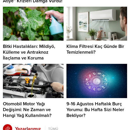
Atiye” Krizleri Damga Vurdu!
Bitki Hastalıkları: Mildiyö,
Klima Filtresi Kaç Günde Bir
Külleme ve Antraknoz
Temizlenmeli?
İlaçlama ve Koruma
Otomobil Motor Yağı
9-16 Ağustos Haftalık Burç
Değişimi: Ne Zaman ve
Yorumu: Bu Hafta Sizi Neler
Hangi Yağ Kullanılmalı?
Bekliyor?
Yazarlarımız
TÜMÜ