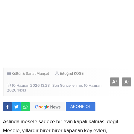
Kültür & Sanat
Manşet
Ertuğrul KÖSE
A
A
+
-
10 Haziran 2026 13:23 | Son Güncellenme: 10 Haziran
2026 14:43
ABONE OL
Aslında mesele sadece bir evin kapalı kalması değil.
Mesele, yıllardır birer birer kapanan köy evleri,