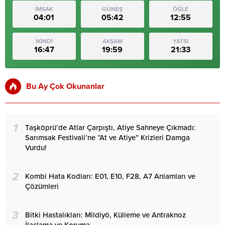
İMSAK
GÜNEŞ
ÖĞLE
04:01
05:42
12:55
İKİNDİ
AKŞAM
YATSI
16:47
19:59
21:33
Bu Ay Çok Okunanlar
1
Taşköprü’de Atlar Çarpıştı, Atiye Sahneye Çıkmadı:
Sarımsak Festivali’ne “At ve Atiye” Krizleri Damga
Vurdu!
2
Kombi Hata Kodları: E01, E10, F28, A7 Anlamları ve
Çözümleri
3
Bitki Hastalıkları: Mildiyö, Külleme ve Antraknoz