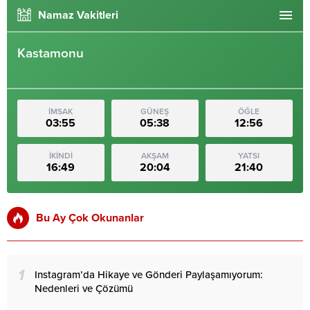
Namaz Vakitleri
Kastamonu
İMSAK
GÜNEŞ
ÖĞLE
03:55
05:38
12:56
İKİNDİ
AKŞAM
YATSI
16:49
20:04
21:40
Bu Ay Çok Okunanlar
1
Instagram’da Hikaye ve Gönderi Paylaşamıyorum:
Nedenleri ve Çözümü