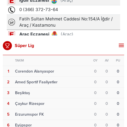
Süper Lig
TAKIM
OY
AV
PU
1
Corendon Alanyaspor
0
0
0
2
Amed Sportif Faaliyetler
0
0
0
3
Beşiktaş
0
0
0
4
Çaykur Rizespor
0
0
0
5
Erzurumspor FK
0
0
0
6
Eyüpspor
0
0
0