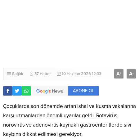
A
A
+
-
Sağlık
37 Haber
10 Haziran 2026 12:33
ABONE OL
Çocuklarda son dönemde artan ishal ve kusma vakalarına
karşı uzmanlardan önemli uyarılar geldi. Rotavirüs,
norovirüs ve adenovirüs kaynaklı gastroenteritlerde sıvı
kaybına dikkat edilmesi gerekiyor.