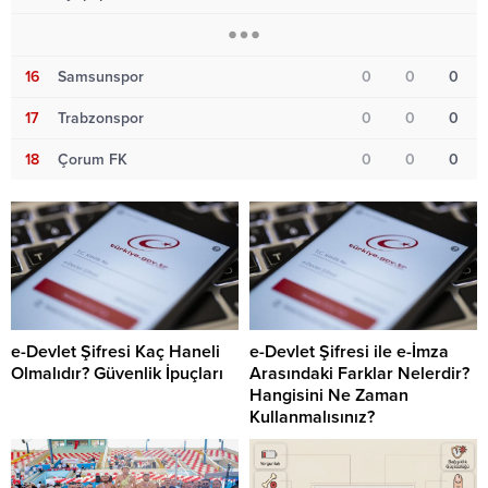
16
Samsunspor
0
0
0
17
Trabzonspor
0
0
0
18
Çorum FK
0
0
0
e-Devlet Şifresi Kaç Haneli
e-Devlet Şifresi ile e-İmza
Olmalıdır? Güvenlik İpuçları
Arasındaki Farklar Nelerdir?
Hangisini Ne Zaman
Kullanmalısınız?