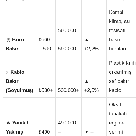
Kombi,
klima, su
560.000
tesisatı
🥉
₺
▲
Boru
560
–
bakır
Bakır
– 590
590.000
+2,2%
boruları
Plastik kılıfı
⚡
Kablo
çıkarılmış
▲
Bakır
saf bakır
₺
(Soyulmuş)
530+
530.000+
+2,5%
kablo
Oksit
tabakalı,
🔥
Yanık /
490.000
ergime
₺
▼ –
Yakmış
490
–
verimi