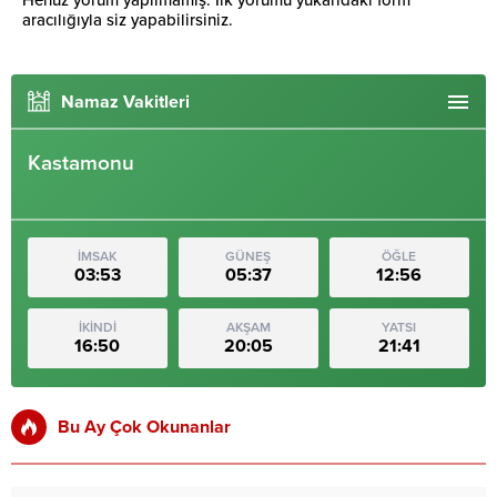
Henüz yorum yapılmamış. İlk yorumu yukarıdaki form
aracılığıyla siz yapabilirsiniz.
Namaz Vakitleri
Kastamonu
İMSAK
GÜNEŞ
ÖĞLE
03:53
05:37
12:56
İKİNDİ
AKŞAM
YATSI
16:50
20:05
21:41
Bu Ay Çok Okunanlar