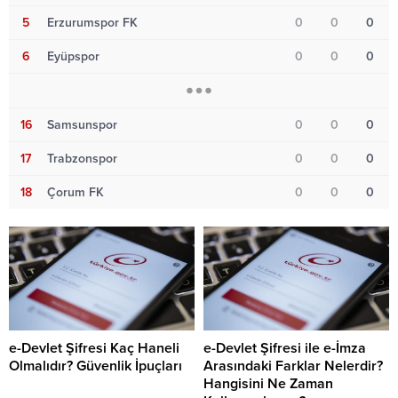
5
Erzurumspor FK
0
0
0
6
Eyüpspor
0
0
0
16
Samsunspor
0
0
0
17
Trabzonspor
0
0
0
18
Çorum FK
0
0
0
e-Devlet Şifresi Kaç Haneli
e-Devlet Şifresi ile e-İmza
Olmalıdır? Güvenlik İpuçları
Arasındaki Farklar Nelerdir?
Hangisini Ne Zaman