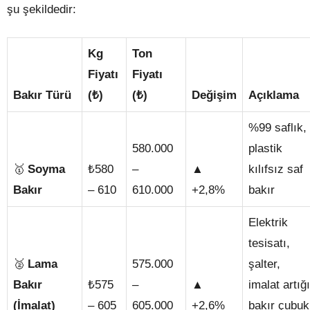
şu şekildedir:
Kg
Ton
Fiyatı
Fiyatı
Bakır Türü
(₺)
(₺)
Değişim
Açıklama
%99 saflık,
580.000
plastik
🥇
₺
▲
Soyma
580
–
kılıfsız saf
Bakır
– 610
610.000
+2,8%
bakır
Elektrik
tesisatı,
🥈
Lama
575.000
şalter,
₺
▲
Bakır
575
–
imalat artığı
(İmalat)
– 605
605.000
+2,6%
bakır çubuk