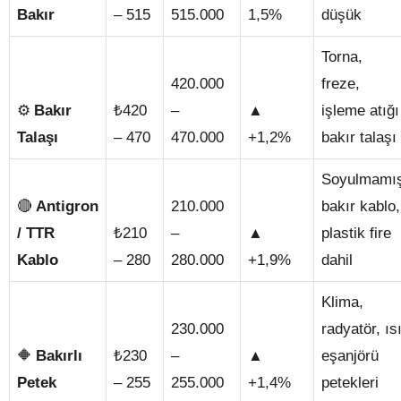
Bakır
– 515
515.000
1,5%
düşük
Torna,
420.000
freze,
⚙️
₺
▲
Bakır
420
–
işleme atığı
Talaşı
– 470
470.000
+1,2%
bakır talaşı
Soyulmamı
🔴
Antigron
210.000
bakır kablo,
₺
▲
/ TTR
210
–
plastik fire
Kablo
– 280
280.000
+1,9%
dahil
Klima,
230.000
radyatör, ıs
🔶
₺
▲
Bakırlı
230
–
eşanjörü
Petek
– 255
255.000
+1,4%
petekleri