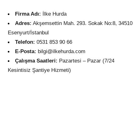
Firma Adı:
İlke Hurda
Adres:
Akşemsettin Mah. 293. Sokak No:8, 34510
Esenyurt/İstanbul
Telefon:
0531 853 90 66
E-Posta:
bilgi@ilkehurda.com
Çalışma Saatleri:
Pazartesi – Pazar (7/24
Kesintisiz Şantiye Hizmeti)