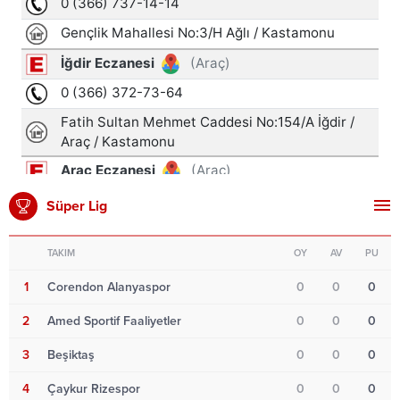
Süper Lig
TAKIM
OY
AV
PU
1
Corendon Alanyaspor
0
0
0
2
Amed Sportif Faaliyetler
0
0
0
3
Beşiktaş
0
0
0
4
Çaykur Rizespor
0
0
0