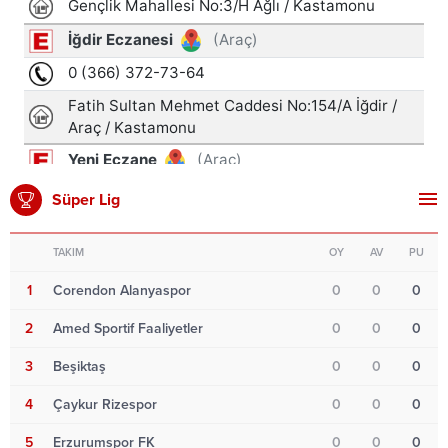
Süper Lig
TAKIM
OY
AV
PU
1
Corendon Alanyaspor
0
0
0
2
Amed Sportif Faaliyetler
0
0
0
3
Beşiktaş
0
0
0
4
Çaykur Rizespor
0
0
0
5
Erzurumspor FK
0
0
0