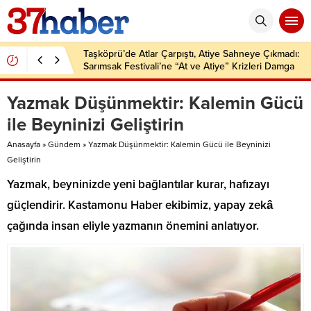
Taşköprü’de Atlar Çarpıştı, Atiye Sahneye Çıkmadı:
Sarımsak Festivali’ne “At ve Atiye” Krizleri Damga
Vurdu!
Yazmak Düşünmektir: Kalemin Gücü
ile Beyninizi Geliştirin
Anasayfa
»
Gündem
»
Yazmak Düşünmektir: Kalemin Gücü ile Beyninizi
Geliştirin
Yazmak, beyninizde yeni bağlantılar kurar, hafızayı
güçlendirir. Kastamonu Haber ekibimiz, yapay zekâ
çağında insan eliyle yazmanın önemini anlatıyor.