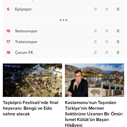
6
Eyüpspor
0
0
0
16
Samsunspor
0
0
0
17
Trabzonspor
0
0
0
18
Çorum FK
0
0
0
Taşköprü Festivali’nde final
Kastamonu’nun Taşından
heyecanı: Bengü ve Edis
Türkiye’nin Mermer
sahne alacak
Sektörüne Uzanan Bir Ömür:
İsmet Kütük’ün Başarı
Hikâyesi