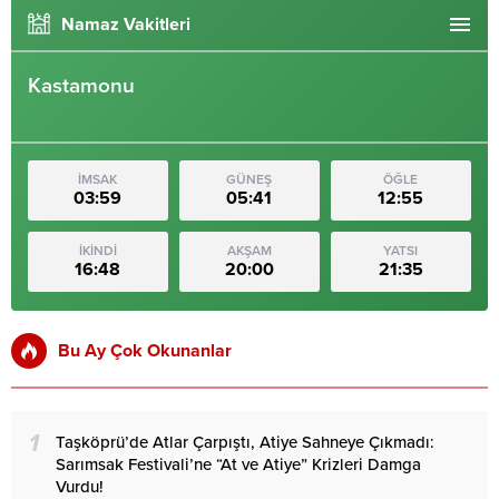
Namaz Vakitleri
Kastamonu
İMSAK
GÜNEŞ
ÖĞLE
03:59
05:41
12:55
İKİNDİ
AKŞAM
YATSI
16:48
20:00
21:35
Bu Ay Çok Okunanlar
1
Taşköprü’de Atlar Çarpıştı, Atiye Sahneye Çıkmadı:
Sarımsak Festivali’ne “At ve Atiye” Krizleri Damga
Vurdu!