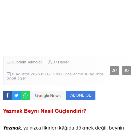
Gündem
Teknoloji
37 Haber
A
A
+
-
11 Ağustos 2025 06:12 | Son Güncellenme: 10 Ağustos
2025 23:19
ABONE OL
Yazmak Beyni Nasıl Güçlendirir?
Yazmak
, yalnızca fikirleri kâğıda dökmek değil; beynin