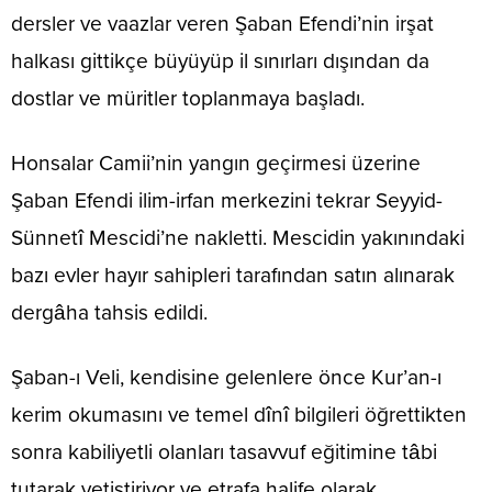
dersler ve vaazlar veren Şaban Efendi’nin irşat
halkası gittikçe büyüyüp il sınırları dışından da
dostlar ve müritler toplanmaya başladı.
Honsalar Camii’nin yangın geçirmesi üzerine
Şaban Efendi ilim-irfan mer­kezini tekrar Seyyid-
Sünnetî Mescidi’ne nakletti. Mescidin yakınındaki
bazı evler hayır sahipleri tarafından satın alınarak
dergâha tahsis edildi.
Şaban-ı Veli, kendisine gelenlere önce Kur’an-ı
kerim okumasını ve temel dînî bilgileri öğrettikten
sonra kabiliyetli olanları tasavvuf eğitimine tâbi
tutarak yetiştiriyor ve etrafa halife olarak