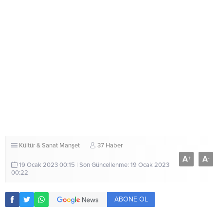
Kültür & Sanat
Manşet
37 Haber
A
A
+
-
19 Ocak 2023 00:15 | Son Güncellenme: 19 Ocak 2023
00:22
ABONE OL