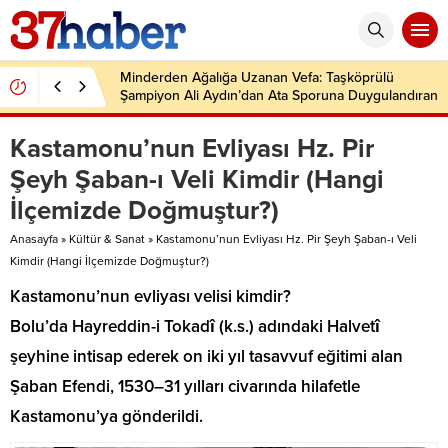
Minderden Ağalığa Uzanan Vefa: Taşköprülü
Şampiyon Ali Aydın’dan Ata Sporuna Duygulandıran
Dönüş
Kastamonu’nun Evliyası Hz. Pir
Şeyh Şaban-ı Veli Kimdir (Hangi
İlçemizde Doğmuştur?)
Anasayfa
»
Kültür & Sanat
»
Kastamonu’nun Evliyası Hz. Pir Şeyh Şaban-ı Veli
Kimdir (Hangi İlçemizde Doğmuştur?)
Kastamonu’nun evliyası velisi kimdir?
Bolu’da Hayreddin-i Tokadî (k.s.) adındaki Halvetî
şeyhine intisap ederek on iki yıl tasavvuf eğitimi alan
Şaban Efendi, 1530–31 yılları civarında hilafetle
Kastamonu’ya gönderildi.