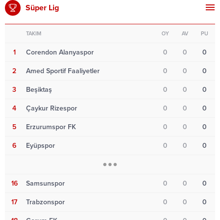
Süper Lig
TAKIM
OY
AV
PU
1
Corendon Alanyaspor
0
0
0
2
Amed Sportif Faaliyetler
0
0
0
3
Beşiktaş
0
0
0
4
Çaykur Rizespor
0
0
0
5
Erzurumspor FK
0
0
0
6
Eyüpspor
0
0
0
16
Samsunspor
0
0
0
17
Trabzonspor
0
0
0