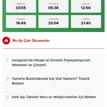
İMSAK
GÜNEŞ
ÖĞLE
03:55
05:38
12:56
İKİNDİ
AKŞAM
YATSI
16:49
20:04
21:40
Bu Ay Çok Okunanlar
1
Instagram’da Hikaye ve Gönderi Paylaşamıyorum:
Nedenleri ve Çözümü
2
Yumurta Buzdolabında Kaç Gün Saklanır? Tazelik
Rehberi
3
Kedi Aşı Takvimi Yavru ve Yetişkin Kediler İçin Rehber