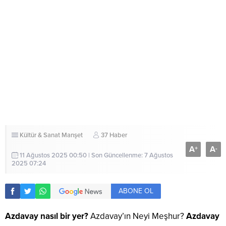
Kültür & Sanat
Manşet
37 Haber
A
A
+
-
11 Ağustos 2025 00:50 | Son Güncellenme: 7 Ağustos
2025 07:24
ABONE OL
Azdavay nasıl bir yer?
Azdavay’ın Neyi Meşhur?
Azdavay