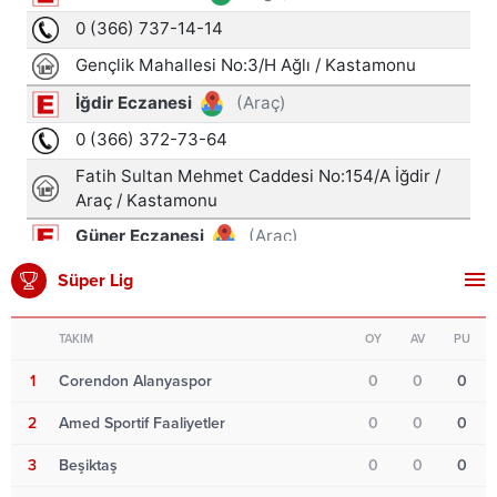
Süper Lig
TAKIM
OY
AV
PU
1
Corendon Alanyaspor
0
0
0
2
Amed Sportif Faaliyetler
0
0
0
3
Beşiktaş
0
0
0