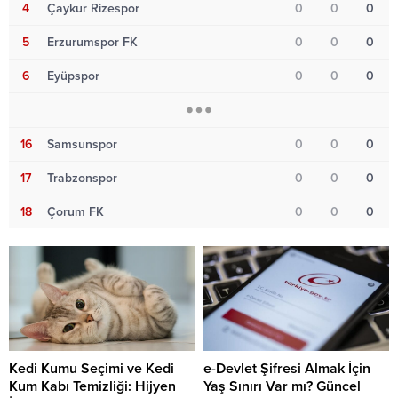
4
Çaykur Rizespor
0
0
0
5
Erzurumspor FK
0
0
0
6
Eyüpspor
0
0
0
16
Samsunspor
0
0
0
17
Trabzonspor
0
0
0
18
Çorum FK
0
0
0
Kedi Kumu Seçimi ve Kedi
e-Devlet Şifresi Almak İçin
Kum Kabı Temizliği: Hijyen
Yaş Sınırı Var mı? Güncel