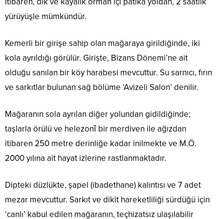
itibaren, dik ve kayalık orman içi patika yoldan, 2 saatlik
yürüyüşle mümkündür.
Kemerli bir girişe sahip olan mağaraya girildiğinde, iki
kola ayrıldığı görülür. Girişte, Bizans Dönemi’ne ait
olduğu sanılan bir köy harabesi mevcuttur. Su sarnıcı, fırın
ve sarkıtlar bulunan sağ bölüme ‘Avizeli Salon’ denilir.
Mağaranın sola ayrılan diğer yolundan gidildiğinde;
taşlarla örülü ve helezonî bir merdiven ile ağızdan
itibaren 250 metre derinliğe kadar inilmekte ve M.Ö.
2000 yılına ait hayat izlerine rastlanmaktadır.
Dipteki düzlükte, şapel (ibadethane) kalıntısı ve 7 adet
mezar mevcuttur. Sarkıt ve dikit hareketliliği sürdüğü için
‘canlı’ kabul edilen mağaranın, teçhizatsız ulaşılabilir