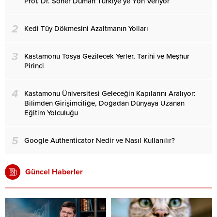
Prof. Dr. Soner Duman Türkiye’ye Yön Veriyor
2
Kedi Tüy Dökmesini Azaltmanın Yolları
3
Kastamonu Tosya Gezilecek Yerler, Tarihi ve Meşhur
Pirinci
4
Kastamonu Üniversitesi Geleceğin Kapılarını Aralıyor:
Bilimden Girişimciliğe, Doğadan Dünyaya Uzanan
Eğitim Yolculuğu
5
Google Authenticator Nedir ve Nasıl Kullanılır?
Güncel Haberler