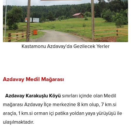
Kastamonu Azdavay’da Gezilecek Yerler
Azdavay Medil Mağarası
Azdavay Karakuşlu Köyü
sınırları içinde olan Medil
mağarası Azdavay İlçe merkezine 8 km olup, 7 km.si
araçla, 1 km.si orman içi patika yoldan yaya yürüyüşü ile
ulaşılmaktadır.