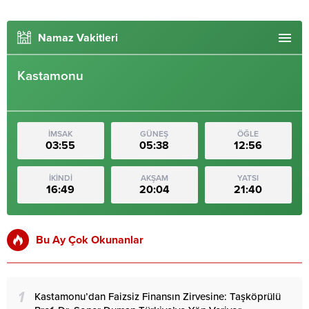
Namaz Vakitleri
Kastamonu
İMSAK
GÜNEŞ
ÖĞLE
03:55
05:38
12:56
İKİNDİ
AKŞAM
YATSI
16:49
20:04
21:40
Bu Ay Çok Okunanlar
1
Kastamonu’dan Faizsiz Finansın Zirvesine: Taşköprülü