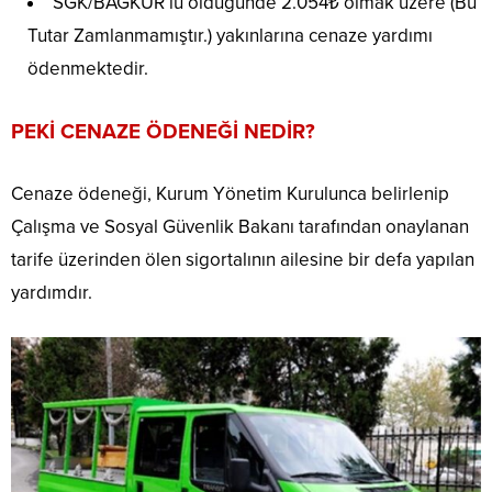
SGK/BAĞKUR’lu öldüğünde 2.054₺ olmak üzere (Bu
Tutar Zamlanmamıştır.) yakınlarına cenaze yardımı
ödenmektedir.
PEKİ CENAZE ÖDENEĞİ NEDİR?
Cenaze ödeneği, Kurum Yönetim Kurulunca belirlenip
Çalışma ve Sosyal Güvenlik Bakanı tarafından onaylanan
tarife üzerinden ölen sigortalının ailesine bir defa yapılan
yardımdır.