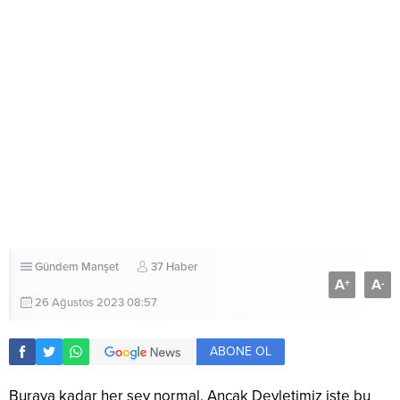
Gündem
Manşet
37 Haber
A
A
+
-
26 Ağustos 2023 08:57
ABONE OL
Buraya kadar her şey normal. Ancak Devletimiz işte bu