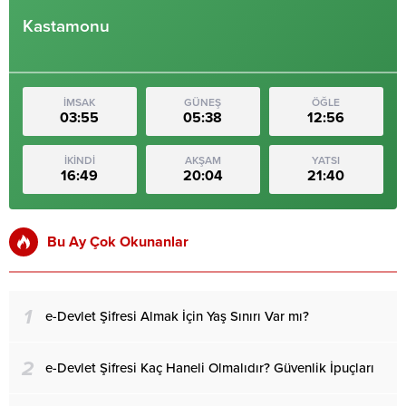
Kastamonu
İMSAK
GÜNEŞ
ÖĞLE
03:55
05:38
12:56
İKİNDİ
AKŞAM
YATSI
16:49
20:04
21:40
Bu Ay Çok Okunanlar
1
e-Devlet Şifresi Almak İçin Yaş Sınırı Var mı?
2
e-Devlet Şifresi Kaç Haneli Olmalıdır? Güvenlik İpuçları