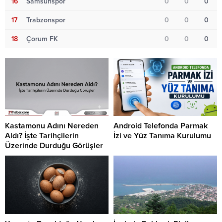
16
Samsunspor
0
0
0
17
Trabzonspor
0
0
0
18
Çorum FK
0
0
0
Kastamonu Adını Nereden
Android Telefonda Parmak
Aldı? İşte Tarihçilerin
İzi ve Yüz Tanıma Kurulumu
Üzerinde Durduğu Görüşler