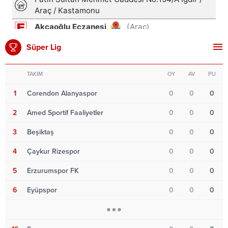
Süper Lig
TAKIM
OY
AV
PU
1
Corendon Alanyaspor
0
0
0
2
Amed Sportif Faaliyetler
0
0
0
3
Beşiktaş
0
0
0
4
Çaykur Rizespor
0
0
0
5
Erzurumspor FK
0
0
0
6
Eyüpspor
0
0
0