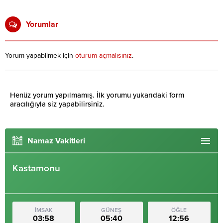
Yorumlar
Yorum yapabilmek için
oturum açmalısınız
.
Henüz yorum yapılmamış. İlk yorumu yukarıdaki form
aracılığıyla siz yapabilirsiniz.
Namaz Vakitleri
Kastamonu
İMSAK
GÜNEŞ
ÖĞLE
03:58
05:40
12:56