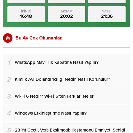
İKİNDİ
AKŞAM
YATSI
16:48
20:02
21:36
Bu Ay Çok Okunanlar
1
WhatsApp Mavi Tik Kapatma Nasıl Yapılır?
2
Kimlik Avı Dolandırıcılığı Nedir, Nasıl Korunulur?
3
Wi-Fi 6 Nedir? Wi-Fi 5’ten Farkları Neler
4
Windows Etkinleştirme Nasıl Yapılır?
5
28 Yıl Geçti, Vefa Eksilmedi: Kastamonu Emniyeti Şehidi