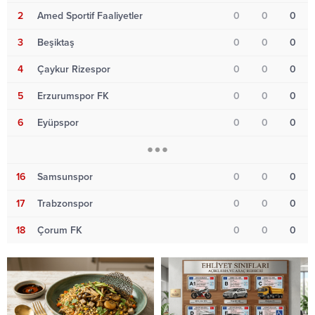
2
Amed Sportif Faaliyetler
0
0
0
3
Beşiktaş
0
0
0
4
Çaykur Rizespor
0
0
0
5
Erzurumspor FK
0
0
0
6
Eyüpspor
0
0
0
16
Samsunspor
0
0
0
17
Trabzonspor
0
0
0
18
Çorum FK
0
0
0