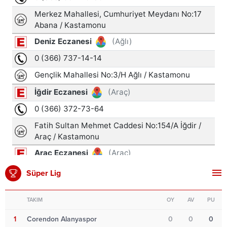
Süper Lig
TAKIM
OY
AV
PU
1
Corendon Alanyaspor
0
0
0