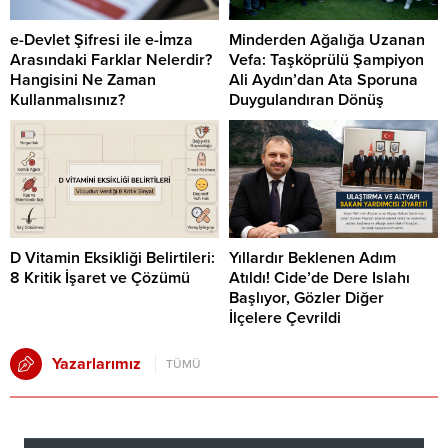
e-Devlet Şifresi ile e-İmza
Minderden Ağalığa Uzanan
Arasındaki Farklar Nelerdir?
Vefa: Taşköprülü Şampiyon
Hangisini Ne Zaman
Ali Aydın’dan Ata Sporuna
Kullanmalısınız?
Duygulandıran Dönüş
D Vitamin Eksikliği Belirtileri:
Yıllardır Beklenen Adım
8 Kritik İşaret ve Çözümü
Atıldı! Cide’de Dere Islahı
Başlıyor, Gözler Diğer
İlçelere Çevrildi
Yazarlarımız
TÜMÜ