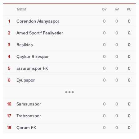
TAKIM
OY
AV
PU
1
Corendon Alanyaspor
0
0
0
2
Amed Sportif Faaliyetler
0
0
0
3
Beşiktaş
0
0
0
4
Çaykur Rizespor
0
0
0
5
Erzurumspor FK
0
0
0
6
Eyüpspor
0
0
0
16
Samsunspor
0
0
0
17
Trabzonspor
0
0
0
18
Çorum FK
0
0
0