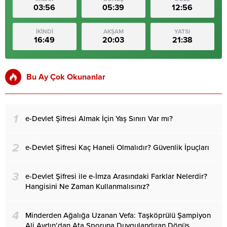
03:56
05:39
12:56
İKİNDİ
AKŞAM
YATSI
16:49
20:03
21:38
Bu Ay Çok Okunanlar
1
e-Devlet Şifresi Almak İçin Yaş Sınırı Var mı?
2
e-Devlet Şifresi Kaç Haneli Olmalıdır? Güvenlik İpuçları
3
e-Devlet Şifresi ile e-İmza Arasındaki Farklar Nelerdir?
Hangisini Ne Zaman Kullanmalısınız?
4
Minderden Ağalığa Uzanan Vefa: Taşköprülü Şampiyon
Ali Aydın’dan Ata Sporuna Duygulandıran Dönüş