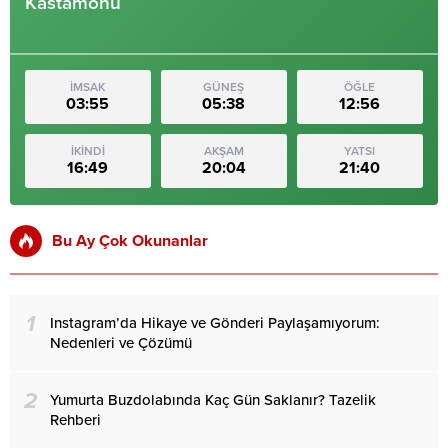
Kastamonu
İMSAK
GÜNEŞ
ÖĞLE
03:55
05:38
12:56
İKİNDİ
AKŞAM
YATSI
16:49
20:04
21:40
Bu Ay Çok Okunanlar
1
Instagram’da Hikaye ve Gönderi Paylaşamıyorum:
Nedenleri ve Çözümü
2
Yumurta Buzdolabında Kaç Gün Saklanır? Tazelik
Rehberi