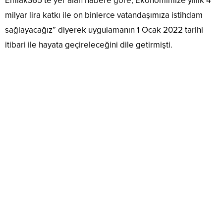
Emlak365’te yer alan habere göre, Ekonomimize yıllık 4
milyar lira katkı ile on binlerce vatandaşımıza istihdam
sağlayacağız” diyerek uygulamanın 1 Ocak 2022 tarihi
itibari ile hayata geçireleceğini dile getirmişti.