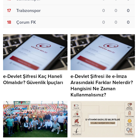
17
Trabzonspor
0
0
0
18
Çorum FK
0
0
0
e-Devlet Şifresi Kaç Haneli
e-Devlet Şifresi ile e-İmza
Olmalıdır? Güvenlik İpuçları
Arasındaki Farklar Nelerdir?
Hangisini Ne Zaman
Kullanmalısınız?