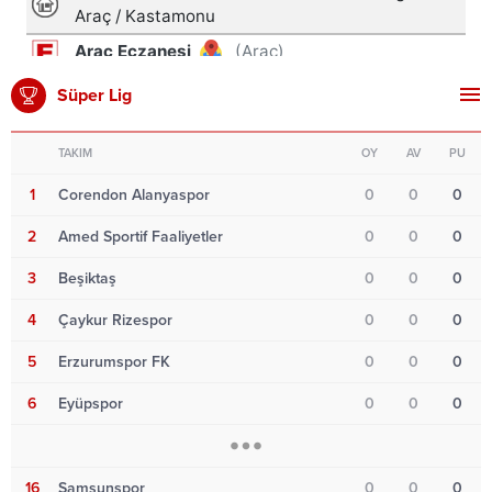
Süper Lig
TAKIM
OY
AV
PU
1
Corendon Alanyaspor
0
0
0
2
Amed Sportif Faaliyetler
0
0
0
3
Beşiktaş
0
0
0
4
Çaykur Rizespor
0
0
0
5
Erzurumspor FK
0
0
0
6
Eyüpspor
0
0
0
16
Samsunspor
0
0
0