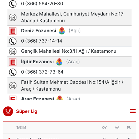
Süper Lig
TAKIM
OY
AV
PU