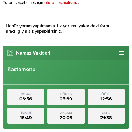
Yorum yapabilmek için
oturum açmalısınız
.
Henüz yorum yapılmamış. İlk yorumu yukarıdaki form
aracılığıyla siz yapabilirsiniz.
Namaz Vakitleri
Kastamonu
İMSAK
GÜNEŞ
ÖĞLE
03:56
05:39
12:56
İKİNDİ
AKŞAM
YATSI
16:49
20:03
21:38