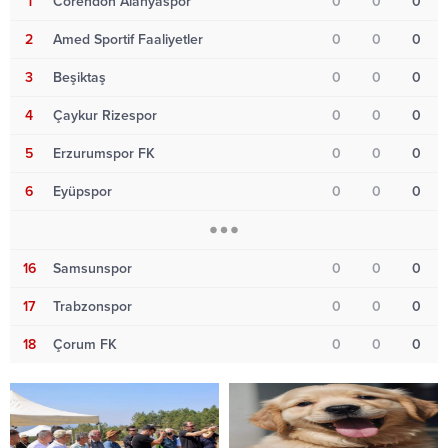
1
Corendon Alanyaspor
0
0
0
2
Amed Sportif Faaliyetler
0
0
0
3
Beşiktaş
0
0
0
4
Çaykur Rizespor
0
0
0
5
Erzurumspor FK
0
0
0
6
Eyüpspor
0
0
0
16
Samsunspor
0
0
0
17
Trabzonspor
0
0
0
18
Çorum FK
0
0
0