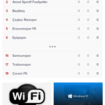
2
Amed Sportif Faaliyetler
0
0
0
3
Beşiktaş
0
0
0
4
Çaykur Rizespor
0
0
0
5
Erzurumspor FK
0
0
0
6
Eyüpspor
0
0
0
16
Samsunspor
0
0
0
17
Trabzonspor
0
0
0
18
Çorum FK
0
0
0