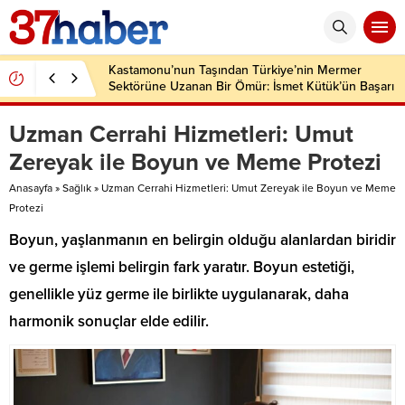
Kastamonu’nun Taşından Türkiye’nin Mermer
Sektörüne Uzanan Bir Ömür: İsmet Kütük’ün Başarı
Hikâyesi
Uzman Cerrahi Hizmetleri: Umut
Zereyak ile Boyun ve Meme Protezi
Anasayfa
»
Sağlık
»
Uzman Cerrahi Hizmetleri: Umut Zereyak ile Boyun ve Meme
Protezi
Boyun, yaşlanmanın en belirgin olduğu alanlardan biridir
ve germe işlemi belirgin fark yaratır. Boyun estetiği,
genellikle yüz germe ile birlikte uygulanarak, daha
harmonik sonuçlar elde edilir.