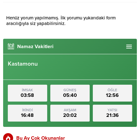
Henüz yorum yapılmamış. İlk yorumu yukarıdaki form
aracılığıyla siz yapabilirsiniz.
Namaz Vakitleri
Kastamonu
İMSAK
GÜNEŞ
ÖĞLE
03:58
05:40
12:56
İKİNDİ
AKŞAM
YATSI
16:48
20:02
21:36
Bu Ay Çok Okunanlar