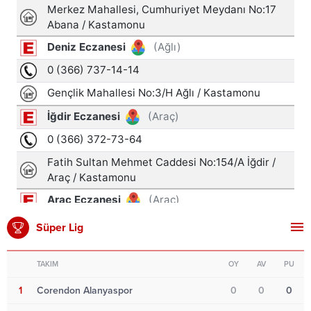
Süper Lig
TAKIM
OY
AV
PU
1
Corendon Alanyaspor
0
0
0