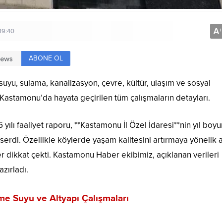
A
+
19:40
ABONE OL
uyu, sulama, kanalizasyon, çevre, kültür, ulaşım ve sosyal
 Kastamonu’da hayata geçirilen tüm çalışmaların detayları.
yılı faaliyet raporu, **
Kastamonu İl Özel İdaresi
**nin yıl boy
erdi. Özellikle köylerde yaşam kalitesini artırmaya yönelik a
ler dikkat çekti. Kastamonu Haber ekibimiz, açıklanan verileri
zırladı.
me Suyu ve Altyapı Çalışmaları