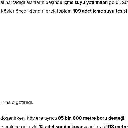
sai harcadığı alanların başında
içme suyu yatırımları
geldi. Su
 köyler önceliklendirilerek toplam
109 adet içme suyu tesisi
ir hale getirildi.
döşenirken, köylere ayrıca
85 bin 800 metre boru desteği
i ve makine gücüyle
12 adet sondaj kuyusu
açılarak
913 metre