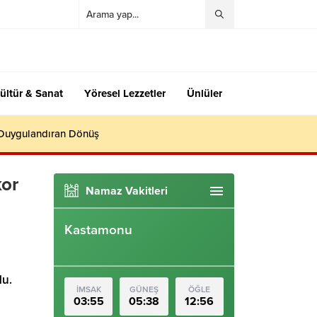
ültür & Sanat
Yöresel Lezzetler
Ünlüler
 Duygulandıran Dönüş
kor
Namaz Vakitleri
Kastamonu
du.
İMSAK
GÜNEŞ
ÖĞLE
03:55
05:38
12:56