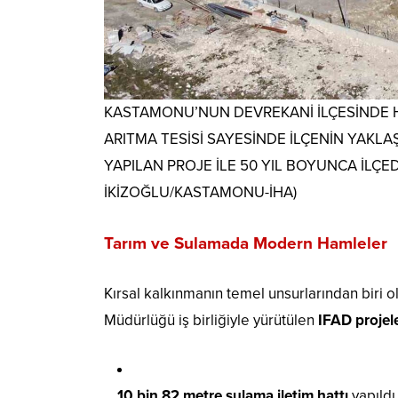
KASTAMONU’NUN DEVREKANİ İLÇESİNDE H
ARITMA TESİSİ SAYESİNDE İLÇENİN YAKL
YAPILAN PROJE İLE 50 YIL BOYUNCA İL
İKİZOĞLU/KASTAMONU-İHA)
Tarım ve Sulamada Modern Hamleler
Kırsal kalkınmanın temel unsurlarından biri ol
Müdürlüğü iş birliğiyle yürütülen
IFAD projele
10 bin 82 metre sulama iletim hattı
yapıldı