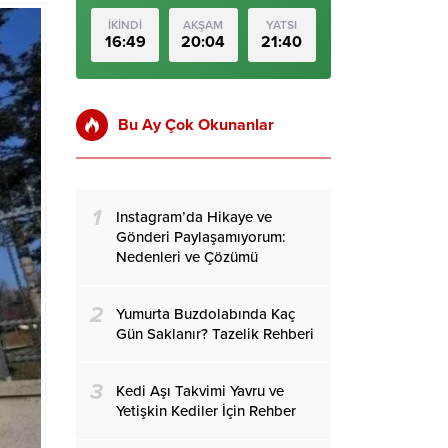
İKİNDİ
AKŞAM
YATSI
16:49
20:04
21:40
Bu Ay Çok Okunanlar
1
Instagram’da Hikaye ve
Gönderi Paylaşamıyorum:
Nedenleri ve Çözümü
2
Yumurta Buzdolabında Kaç
Gün Saklanır? Tazelik Rehberi
3
Kedi Aşı Takvimi Yavru ve
Yetişkin Kediler İçin Rehber