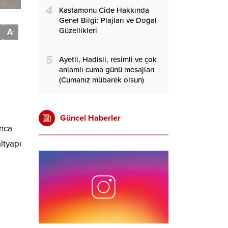
4
Kastamonu Cide Hakkında
Genel Bilgi: Plajları ve Doğal
Güzellikleri
A
-
5
Ayetli, Hadisli, resimli ve çok
anlamlı cuma günü mesajları
(Cumanız mübarek olsun)
Güncel Haberler
unca
ltyapı