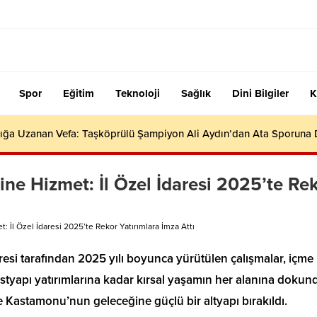
Spor
Eğitim
Teknoloji
Sağlık
Dini Bilgiler
K
ığa Uzanan Vefa: Taşköprülü Şampiyon Ali Aydın’dan Ata Sporuna
e Hizmet: İl Özel İdaresi 2025’te Re
İl Özel İdaresi 2025’te Rekor Yatırımlara İmza Attı
resi tarafından 2025 yılı boyunca yürütülen çalışmalar, içme
tyapı yatırımlarına kadar kırsal yaşamın her alanına dokun
yle Kastamonu’nun geleceğine güçlü bir altyapı bırakıldı.