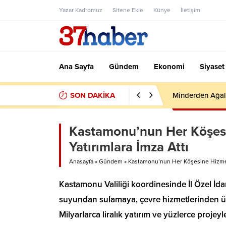
Yazar Kadromuz
Sitene Ekle
Künye
İletişim
Ana Sayfa
Gündem
Ekonomi
Siyaset
SON DAKİKA
Minderden Ağal
Kastamonu’nun Her Köşesin
Yatırımlara İmza Attı
Anasayfa
»
Gündem
»
Kastamonu’nun Her Köşesine Hizmet: 
Kastamonu Valiliği koordinesinde İl Özel İda
suyundan sulamaya, çevre hizmetlerinden üs
Milyarlarca liralık yatırım ve yüzlerce proje