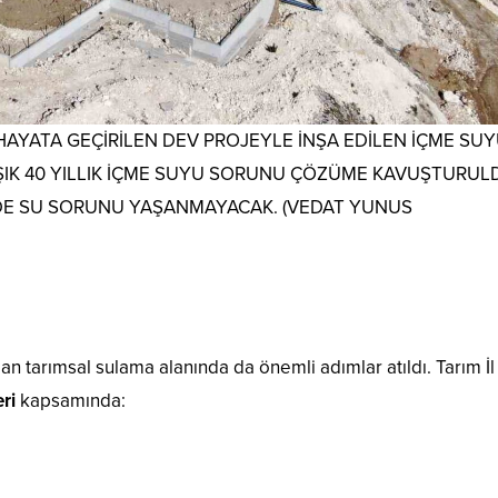
AYATA GEÇİRİLEN DEV PROJEYLE İNŞA EDİLEN İÇME SU
AŞIK 40 YILLIK İÇME SUYU SORUNU ÇÖZÜME KAVUŞTURUL
ÇEDE SU SORUNU YAŞANMAYACAK. (VEDAT YUNUS
an tarımsal sulama alanında da önemli adımlar atıldı. Tarım İl
ri
kapsamında:
,