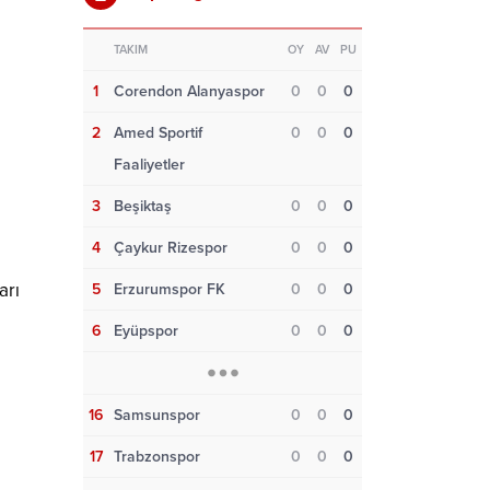
TAKIM
OY
AV
PU
1
Corendon Alanyaspor
0
0
0
2
Amed Sportif
0
0
0
Faaliyetler
3
Beşiktaş
0
0
0
4
Çaykur Rizespor
0
0
0
arı
5
Erzurumspor FK
0
0
0
6
Eyüpspor
0
0
0
16
Samsunspor
0
0
0
17
Trabzonspor
0
0
0