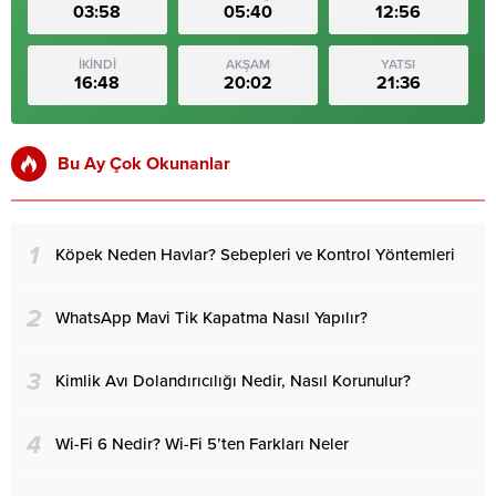
03:58
05:40
12:56
İKİNDİ
AKŞAM
YATSI
16:48
20:02
21:36
Bu Ay Çok Okunanlar
1
Köpek Neden Havlar? Sebepleri ve Kontrol Yöntemleri
2
WhatsApp Mavi Tik Kapatma Nasıl Yapılır?
3
Kimlik Avı Dolandırıcılığı Nedir, Nasıl Korunulur?
4
Wi-Fi 6 Nedir? Wi-Fi 5’ten Farkları Neler