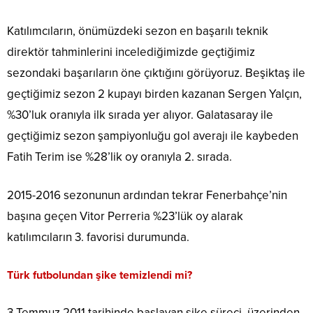
Katılımcıların, önümüzdeki sezon en başarılı teknik
direktör tahminlerini incelediğimizde geçtiğimiz
sezondaki başarıların öne çıktığını görüyoruz. Beşiktaş ile
geçtiğimiz sezon 2 kupayı birden kazanan Sergen Yalçın,
%30’luk oranıyla ilk sırada yer alıyor. Galatasaray ile
geçtiğimiz sezon şampiyonluğu gol averajı ile kaybeden
Fatih Terim ise %28’lik oy oranıyla 2. sırada.
2015-2016 sezonunun ardından tekrar Fenerbahçe’nin
başına geçen Vitor Perreria %23’lük oy alarak
katılımcıların 3. favorisi durumunda.
Türk futbolundan şike temizlendi mi?
3 Temmuz 2011 tarihinde başlayan şike süreci, üzerinden