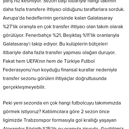
yarış hız kesmiyor. Sezon başı itibariyle hangi takımın
daha fazla transfere ihtiyacı olduğunu taraftarlara sorduk.
Avrupa’da hedeflerinin gerisinde kalan Galatasaray
%27’lik oranıyla en çok transfer ihtiyacı olan takım olarak
görülüyor. Fenerbahçe %21, Beşiktaş %11’lik oranlarıyla
Galatasaray’ı takip ediyor. Bu kulüplerin bütçeleri
itibariyle daha fazla transfer yapması olağan duruyor.
Fakat hem UEFA’nın hem de Türkiye Futbol
Federasyonu’nun koyduğu finansal kurallar nedeniyle
transfer sezonu görülen ihtiyaçlar doğrultusunda
gerçekleşmeyebilir.
Peki yeni sezonda en çok hangi futbolcuyu takımımızda
görmek istiyoruz? Katılımcılara göre 2 sezon önce
ligimizde Trabzonspor formasıyla gol krallığı yaşayan
Alexander Sörloth %15’lik oy oranıyla zirvede. Geçtiğimiz