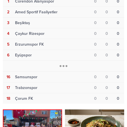
1
Corendon Alanyaspor
0
0
0
2
Amed Sportif Faaliyetler
0
0
0
3
Beşiktaş
0
0
0
4
Çaykur Rizespor
0
0
0
5
Erzurumspor FK
0
0
0
6
Eyüpspor
0
0
0
16
Samsunspor
0
0
0
17
Trabzonspor
0
0
0
18
Çorum FK
0
0
0