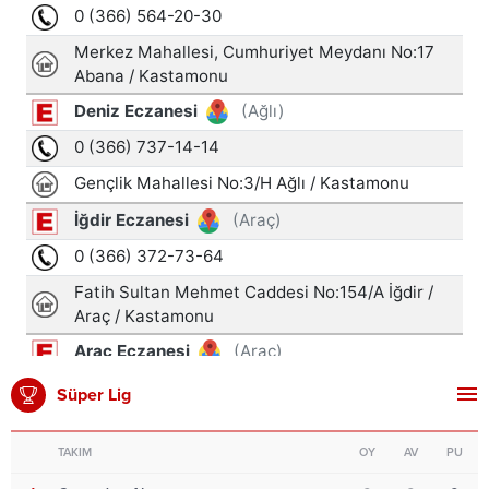
Süper Lig
TAKIM
OY
AV
PU