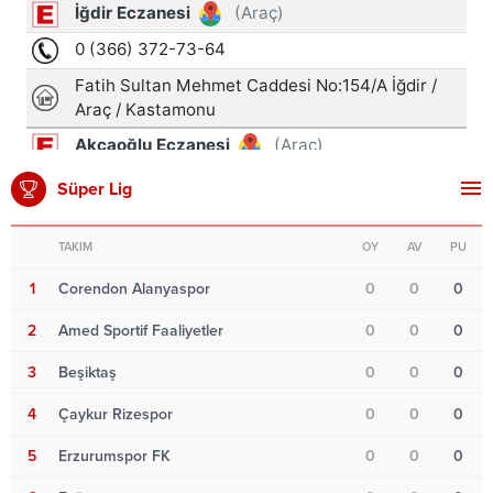
Süper Lig
TAKIM
OY
AV
PU
1
Corendon Alanyaspor
0
0
0
2
Amed Sportif Faaliyetler
0
0
0
3
Beşiktaş
0
0
0
4
Çaykur Rizespor
0
0
0
5
Erzurumspor FK
0
0
0