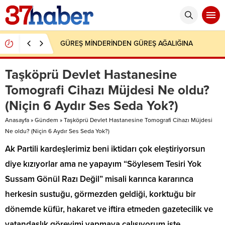
GÜREŞ MİNDERİNDEN GÜREŞ AĞALIĞINA
Taşköprü Devlet Hastanesine
Tomografi Cihazı Müjdesi Ne oldu?
(Niçin 6 Aydır Ses Seda Yok?)
Anasayfa
»
Gündem
»
Taşköprü Devlet Hastanesine Tomografi Cihazı Müjdesi
Ne oldu? (Niçin 6 Aydır Ses Seda Yok?)
Ak Partili kardeşlerimiz beni iktidarı çok eleştiriyorsun
diye kızıyorlar ama ne yapayım “Söylesem Tesiri Yok
Sussam Gönül Razı Değil” misali karınca kararınca
herkesin sustuğu, görmezden geldiği, korktuğu bir
dönemde küfür, hakaret ve iftira etmeden gazetecilik ve
vatandaşlık görevimi yapmaya çalışıyorum işte..