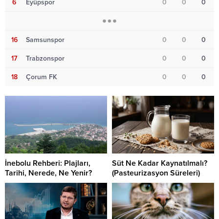
6
Eyüpspor
0
0
0
16
Samsunspor
0
0
0
17
Trabzonspor
0
0
0
18
Çorum FK
0
0
0
İnebolu Rehberi: Plajları,
Süt Ne Kadar Kaynatılmalı?
Tarihi, Nerede, Ne Yenir?
(Pasteurizasyon Süreleri)