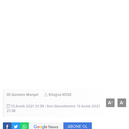
Gündem
Manşet
Ertuğrul KÖSE
A
A
+
-
13 Aralık 2021 21:39 | Son Güncellenme: 13 Aralık 2021
21:38
ABONE OL