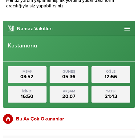
Henüz yorum yapılmamış. İlk yorumu yukarıdaki form
aracılığıyla siz yapabilirsiniz.
Namaz Vakitleri
Kastamonu
İMSAK
GÜNEŞ
ÖĞLE
03:52
05:36
12:56
İKİNDİ
AKŞAM
YATSI
16:50
20:07
21:43
Bu Ay Çok Okunanlar