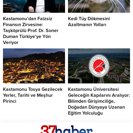
Kastamonu’dan Faizsiz
Kedi Tüy Dökmesini
Finansın Zirvesine:
Azaltmanın Yolları
Taşköprülü Prof. Dr. Soner
Duman Türkiye’ye Yön
Veriyor
Kastamonu Tosya Gezilecek
Kastamonu Üniversitesi
Yerler, Tarihi ve Meşhur
Geleceğin Kapılarını Aralıyor:
Pirinci
Bilimden Girişimciliğe,
Doğadan Dünyaya Uzanan
Eğitim Yolculuğu