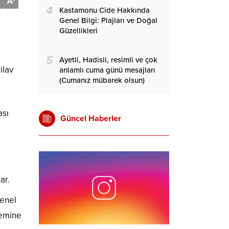
A
-
4
Kastamonu Cide Hakkında
Genel Bilgi: Plajları ve Doğal
Güzellikleri
5
Ayetli, Hadisli, resimli ve çok
ilav
anlamlı cuma günü mesajları
(Cumanız mübarek olsun)
ası
Güncel Haberler
ar.
Genel
temine