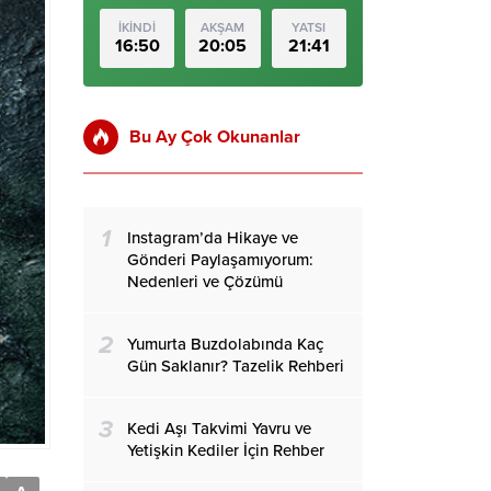
İKİNDİ
AKŞAM
YATSI
16:50
20:05
21:41
Bu Ay Çok Okunanlar
1
Instagram’da Hikaye ve
Gönderi Paylaşamıyorum:
Nedenleri ve Çözümü
2
Yumurta Buzdolabında Kaç
Gün Saklanır? Tazelik Rehberi
3
Kedi Aşı Takvimi Yavru ve
Yetişkin Kediler İçin Rehber