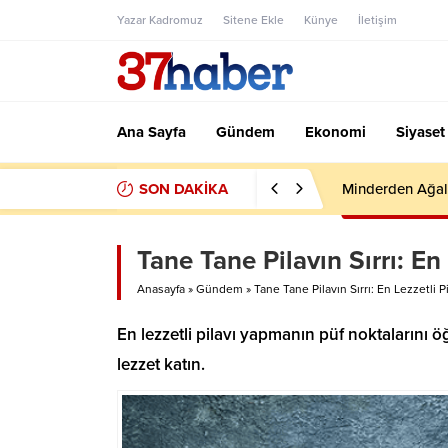
Yazar Kadromuz
Sitene Ekle
Künye
İletişim
Ana Sayfa
Gündem
Ekonomi
Siyaset
SON DAKİKA
Minderden Ağal
Tane Tane Pilavın Sırrı: En L
Anasayfa
»
Gündem
»
Tane Tane Pilavın Sırrı: En Lezzetli Pi
En lezzetli pilavı yapmanın püf noktalarını ö
lezzet katın.