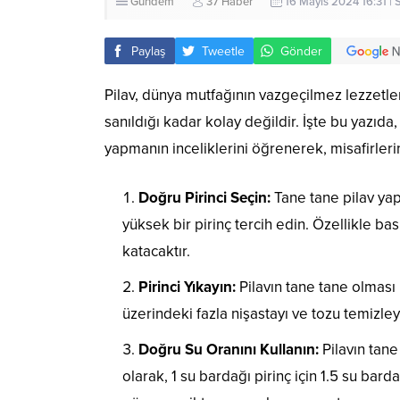
Gündem
37 Haber
16 Mayıs 2024 16:31 |
Paylaş
Tweetle
Gönder
Pilav, dünya mutfağının vazgeçilmez lezzetler
sanıldığı kadar kolay değildir. İşte bu yazıda,
yapmanın inceliklerini öğrenerek, misafirlerin
Doğru Pirinci Seçin:
Tane tane pilav yap
yüksek bir pirinç tercih edin. Özellikle bas
katacaktır.
Pirinci Yıkayın:
Pilavın tane tane olması i
üzerindeki fazla nişastayı ve tozu temizle
Doğru Su Oranını Kullanın:
Pilavın tane
olarak, 1 su bardağı pirinç için 1.5 su bard