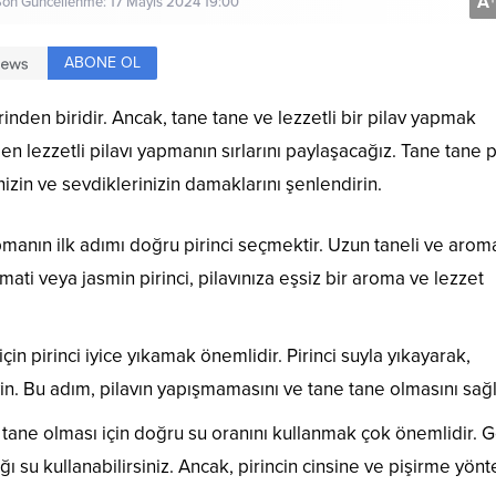
A
+
 Son Güncellenme: 17 Mayıs 2024 19:00
ABONE OL
inden biridir. Ancak, tane tane ve lezzetli bir pilav yapmak
 en lezzetli pilavı yapmanın sırlarını paylaşacağız. Tane tane p
izin ve sevdiklerinizin damaklarını şenlendirin.
manın ilk adımı doğru pirinci seçmektir. Uzun taneli ve arom
mati veya jasmin pirinci, pilavınıza eşsiz bir aroma ve lezzet
çin pirinci iyice yıkamak önemlidir. Pirinci suyla yıkayarak,
yin. Bu adım, pilavın yapışmamasını ve tane tane olmasını sağl
 tane olması için doğru su oranını kullanmak çok önemlidir. 
ağı su kullanabilirsiniz. Ancak, pirincin cinsine ve pişirme yön