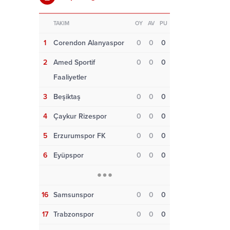
TAKIM
OY
AV
PU
1
Corendon Alanyaspor
0
0
0
2
Amed Sportif
0
0
0
Faaliyetler
3
Beşiktaş
0
0
0
4
Çaykur Rizespor
0
0
0
5
Erzurumspor FK
0
0
0
6
Eyüpspor
0
0
0
16
Samsunspor
0
0
0
17
Trabzonspor
0
0
0