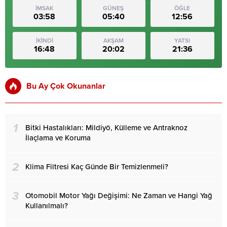
İMSAK
GÜNEŞ
ÖĞLE
03:58
05:40
12:56
İKİNDİ
AKŞAM
YATSI
16:48
20:02
21:36
Bu Ay Çok Okunanlar
1
Bitki Hastalıkları: Mildiyö, Külleme ve Antraknoz
İlaçlama ve Koruma
2
Klima Filtresi Kaç Günde Bir Temizlenmeli?
3
Otomobil Motor Yağı Değişimi: Ne Zaman ve Hangi Yağ
Kullanılmalı?