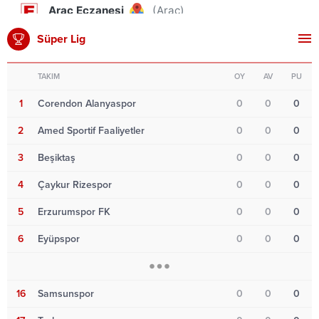
Süper Lig
TAKIM
OY
AV
PU
1
Corendon Alanyaspor
0
0
0
2
Amed Sportif Faaliyetler
0
0
0
3
Beşiktaş
0
0
0
4
Çaykur Rizespor
0
0
0
5
Erzurumspor FK
0
0
0
6
Eyüpspor
0
0
0
16
Samsunspor
0
0
0