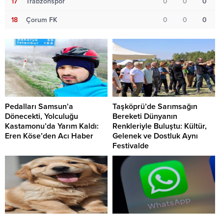
17
Trabzonspor
0
0
0
18
Çorum FK
0
0
0
Pedalları Samsun’a
Taşköprü’de Sarımsağın
Dönecekti, Yolculuğu
Bereketi Dünyanın
Kastamonu’da Yarım Kaldı:
Renkleriyle Buluştu: Kültür,
Eren Köse’den Acı Haber
Gelenek ve Dostluk Aynı
Festivalde