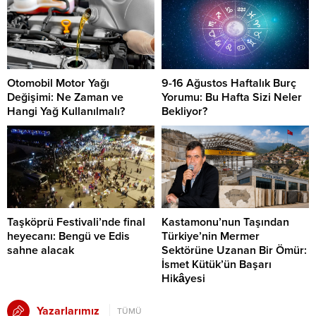
Otomobil Motor Yağı
9-16 Ağustos Haftalık Burç
Değişimi: Ne Zaman ve
Yorumu: Bu Hafta Sizi Neler
Hangi Yağ Kullanılmalı?
Bekliyor?
Taşköprü Festivali’nde final
Kastamonu’nun Taşından
heyecanı: Bengü ve Edis
Türkiye’nin Mermer
sahne alacak
Sektörüne Uzanan Bir Ömür:
İsmet Kütük’ün Başarı
Hikâyesi
Yazarlarımız
TÜMÜ