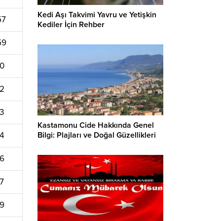
Kedi Aşı Takvimi Yavru ve Yetişkin
57
Kediler İçin Rehber
59
00
02
03
Kastamonu Cide Hakkında Genel
Bilgi: Plajları ve Doğal Güzellikleri
04
06
07
09