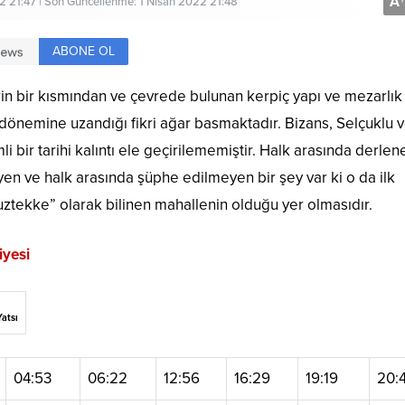
A
+
2 21:47 | Son Güncellenme: 1 Nisan 2022 21:48
ABONE OL
lerin bir kısmından ve çevrede bulunan kerpiç yapı ve mezarlık
 dönemine uzandığı fikri ağar basmaktadır. Bizans, Selçuklu 
i bir tarihi kalıntı ele geçirilememiştir. Halk arasında derlen
yen ve halk arasında şüphe edilmeyen bir şey var ki o da ilk
Kuztekke” olarak bilinen mahallenin olduğu yer olmasıdır.
yesi
Yatsı
04:53
06:22
12:56
16:29
19:19
20: