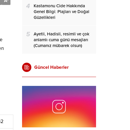
A
-
4
Kastamonu Cide Hakkında
Genel Bilgi: Plajları ve Doğal
Güzellikleri
5
Ayetli, Hadisli, resimli ve çok
ve
anlamlı cuma günü mesajları
(Cumanız mübarek olsun)
en
Güncel Haberler
42