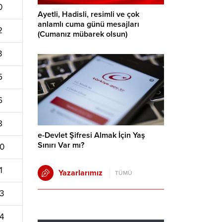
0
Ayetli, Hadisli, resimli ve çok
anlamlı cuma günü mesajları
2
(Cumanız mübarek olsun)
3
5
6
8
e-Devlet Şifresi Almak İçin Yaş
Sınırı Var mı?
20
1
Yazarlarımız
TÜMÜ
23
24