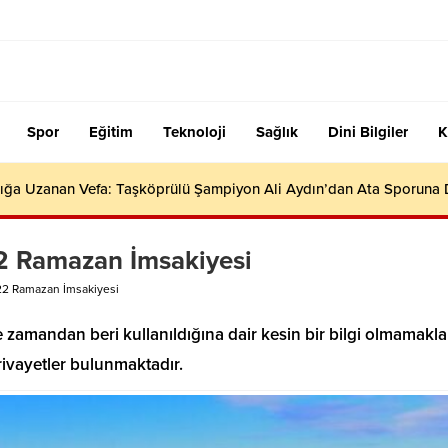
Spor
Eğitim
Teknoloji
Sağlık
Dini Bilgiler
K
ığa Uzanan Vefa: Taşköprülü Şampiyon Ali Aydın’dan Ata Sporuna
 Ramazan İmsakiyesi
2 Ramazan İmsakiyesi
zamandan beri kullanıldığına dair kesin bir bilgi olmamakla
rivayetler bulunmaktadır.