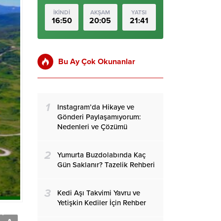
İKİNDİ
AKŞAM
YATSI
16:50
20:05
21:41
Bu Ay Çok Okunanlar
1
Instagram’da Hikaye ve
Gönderi Paylaşamıyorum:
Nedenleri ve Çözümü
2
Yumurta Buzdolabında Kaç
Gün Saklanır? Tazelik Rehberi
3
Kedi Aşı Takvimi Yavru ve
Yetişkin Kediler İçin Rehber