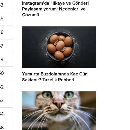
Instagram’da Hikaye ve Gönderi
43
Paylaşamıyorum: Nedenleri ve
Çözümü
45
46
47
49
50
Yumurta Buzdolabında Kaç Gün
Saklanır? Tazelik Rehberi
52
53
54
56