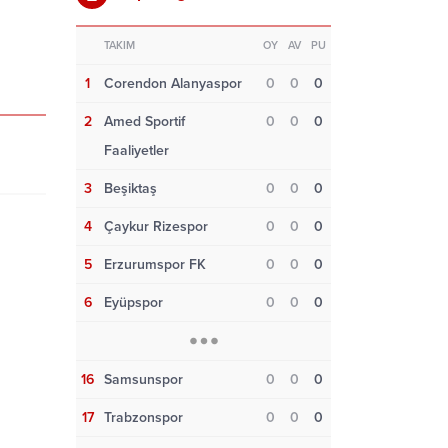
TAKIM
OY
AV
PU
1
Corendon Alanyaspor
0
0
0
2
Amed Sportif
0
0
0
Faaliyetler
3
Beşiktaş
0
0
0
4
Çaykur Rizespor
0
0
0
5
Erzurumspor FK
0
0
0
6
Eyüpspor
0
0
0
16
Samsunspor
0
0
0
17
Trabzonspor
0
0
0