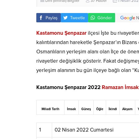
Dini (İlmihal) Bilgiler
37 Haber
1 Nisan 202
Paylaş
Tweetle
Gönder
Kastamonu Şenpazar
ilçesi İşte bu rivayet
kalıntılarından hareketle Şenpazar’ın Bizans
Osmanlıların yerleşim alanı olan İlçe de öneml
rivayetler değişiklik gösterir. Fakat değişme
yerleşim alanının bu gün ilçeye bağlı olan “
Kastamonu Şenpazar 2022
Ramazan İmsaki
Miladi Tarih
İmsak
Güneş
Öğle
İkindi
Akşam
1
02 Nisan 2022 Cumartesi