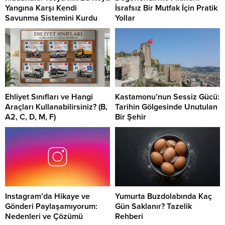
Yangına Karşı Kendi
İsrafsız Bir Mutfak İçin Pratik
Savunma Sistemini Kurdu
Yollar
Ehliyet Sınıfları ve Hangi
Kastamonu’nun Sessiz Gücü:
Araçları Kullanabilirsiniz? (B,
Tarihin Gölgesinde Unutulan
A2, C, D, M, F)
Bir Şehir
Instagram’da Hikaye ve
Yumurta Buzdolabında Kaç
Gönderi Paylaşamıyorum:
Gün Saklanır? Tazelik
Nedenleri ve Çözümü
Rehberi