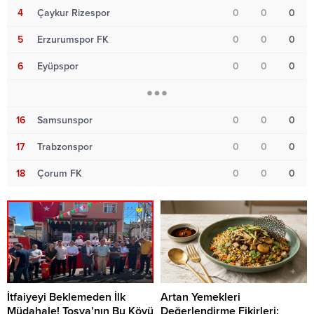
4
Çaykur Rizespor
0
0
0
5
Erzurumspor FK
0
0
0
6
Eyüpspor
0
0
0
16
Samsunspor
0
0
0
17
Trabzonspor
0
0
0
18
Çorum FK
0
0
0
İtfaiyeyi Beklemeden İlk
Artan Yemekleri
Müdahale! Tosya’nın Bu Köyü
Değerlendirme Fikirleri: