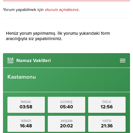
Yorum yapabilmek için
oturum açmalısınız
.
Henüz yorum yapılmamış. İlk yorumu yukarıdaki form
aracılığıyla siz yapabilirsiniz.
Namaz Vakitleri
Kastamonu
İMSAK
GÜNEŞ
ÖĞLE
03:58
05:40
12:56
İKİNDİ
AKŞAM
YATSI
16:48
20:02
21:36