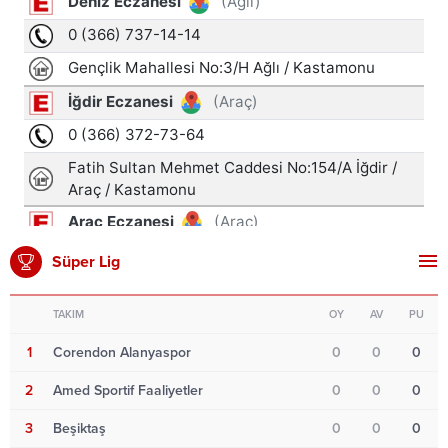
Süper Lig
TAKIM
OY
AV
PU
1
Corendon Alanyaspor
0
0
0
2
Amed Sportif Faaliyetler
0
0
0
3
Beşiktaş
0
0
0