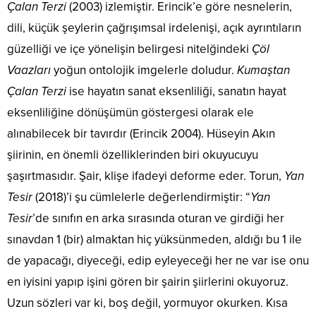
Çalan Terzi
(2003) izlemiştir. Erincik’e göre nesnelerin,
dili, küçük şeylerin çağrışımsal irdelenişi, açık ayrıntıların
güzelliği ve içe yönelişin belirgesi nitelğindeki
Çöl
Vaazları
yoğun ontolojik imgelerle doludur.
Kumaştan
Çalan Terzi
ise hayatın sanat eksenliliği, sanatın hayat
eksenliliğine dönüşümün göstergesi olarak ele
alınabilecek bir tavırdır (Erincik 2004). Hüseyin Akın
şiirinin, en önemli özelliklerinden biri okuyucuyu
şaşırtmasıdır. Şair, klişe ifadeyi deforme eder. Torun,
Yan
Tesir
(2018)’i şu cümlelerle değerlendirmiştir: “
Yan
Tesir
’de sınıfın en arka sırasında oturan ve girdiği her
sınavdan 1 (bir) almaktan hiç yüksünmeden, aldığı bu 1 ile
de yapacağı, diyeceği, edip eyleyeceği her ne var ise onu
en iyisini yapıp işini gören bir şairin şiirlerini okuyoruz.
Uzun sözleri var ki, boş değil, yormuyor okurken. Kısa