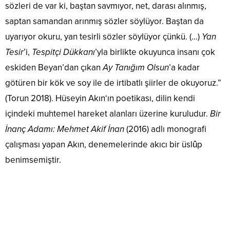
sözleri de var ki, baştan savmıyor, net, darası alınmış,
saptan samandan arınmış sözler söylüyor. Baştan da
uyarıyor okuru, yan tesirli sözler söylüyor çünkü. (…)
Yan
Tesir
’i,
Tespitçi Dükkanı
’yla birlikte okuyunca insanı çok
eskiden Beyan’dan çıkan
Ay Tanığım Olsun
’a kadar
götüren bir kök ve soy ile de irtibatlı şiirler de okuyoruz.”
(Torun 2018). Hüseyin Akın‘ın poetikası, dilin kendi
içindeki muhtemel hareket alanları üzerine kuruludur.
Bir
İnanç Adamı: Mehmet Akif İnan
(2016) adlı monografi
çalışması yapan Akın, denemelerinde akıcı bir üslûp
benimsemiştir.