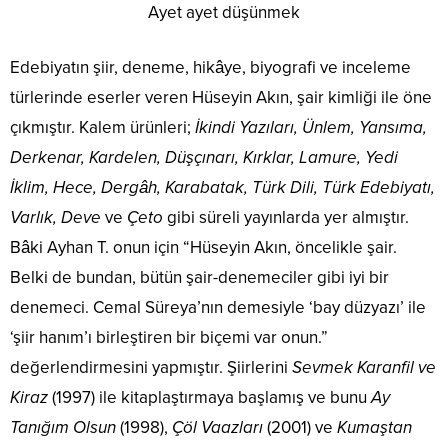
Ayet ayet düşünmek
Edebiyatın şiir, deneme, hikâye, biyografi ve inceleme
türlerinde eserler veren Hüseyin Akın, şair kimliği ile öne
çıkmıştır. Kalem ürünleri;
İkindi Yazıları, Ünlem, Yansıma,
Derkenar, Kardelen, Düşçınarı, Kırklar, Lamure, Yedi
İklim, Hece, Dergâh, Karabatak, Türk Dili, Türk Edebiyatı,
Varlık, Deve
ve
Çeto
gibi süreli yayınlarda yer almıştır.
Bâki Ayhan T. onun için “Hüseyin Akın, öncelikle şair.
Belki de bundan, bütün şair-denemeciler gibi iyi bir
denemeci. Cemal Süreya’nın demesiyle ‘bay düzyazı’ ile
‘şiir hanım’ı birleştiren bir biçemi var onun.”
değerlendirmesini yapmıştır. Şiirlerini
Sevmek Karanfil ve
Kiraz
(1997) ile kitaplaştırmaya başlamış ve bunu
Ay
Tanığım Olsun
(1998),
Çöl Vaazları
(2001) ve
Kumaştan