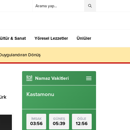
ültür & Sanat
Yöresel Lezzetler
Ünlüler
 Duygulandıran Dönüş
Namaz Vakitleri
Kastamonu
ürk
İMSAK
GÜNEŞ
ÖĞLE
03:56
05:39
12:56