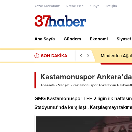
Yazar Kadromuz
Sitene Ekle
Künye
İletişim
Ana Sayfa
Gündem
Ekonomi
Siyaset
SON DAKİKA
Minderden Ağal
Kastamonuspor Ankara’dan
Anasayfa
»
Manşet
»
Kastamonuspor Ankara’dan Galibiyetl
GMG Kastamonuspor TFF 2.ligin ilk haftasın
Stadyumu’nda karşılaştı. Karşılaşmayı takımı