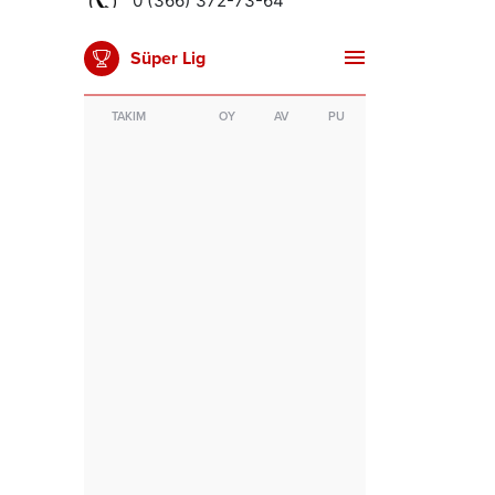
Süper Lig
TAKIM
OY
AV
PU