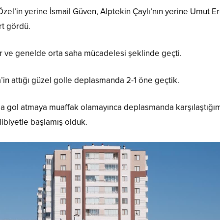
n Özel’in yerine İsmail Güven, Alptekin Çaylı’nın yerine Umut 
rt gördü.
klar ve genelde orta saha mücadelesi şeklinde geçti.
n
’in attığı güzel golle deplasmanda 2-1 öne geçtik.
mda gol atmaya muaffak olamayınca deplasmanda karşılaştığı
ibiyetle başlamış olduk.