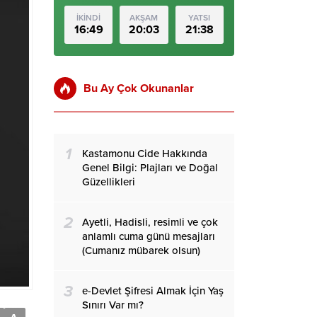
İKİNDİ
AKŞAM
YATSI
16:49
20:03
21:38
Bu Ay Çok Okunanlar
1
Kastamonu Cide Hakkında
Genel Bilgi: Plajları ve Doğal
Güzellikleri
2
Ayetli, Hadisli, resimli ve çok
anlamlı cuma günü mesajları
(Cumanız mübarek olsun)
3
e-Devlet Şifresi Almak İçin Yaş
Sınırı Var mı?