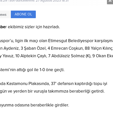
A
+
8:29 | Son Güncellenme: 27 Ağustos 2023 18:31
ABONE OL
abe
r ekibimiz sizler için hazırladı.
por’u, ligin ilk maçı olan Etimesgut Belediyespor karşılaşm
rkan Aydeniz, 3 Şaban Özel, 4 Emrecan Coşkun, 88 Yalçın Kılınç
y Yavuz, 10 Alptekin Çaylı, 7 Abdülaziz Solmaz (K), 9 Okan Ek
i’nin attığı gol ile 1-0 öne geçti.
a Kastamonu Plakasında, 37’ defansın kaptırdığı topu iyi
n ve yerden bir vuruşla takımımıza beraberliği getirdi.
ar soyunma odasına beraberlikle girdiler.