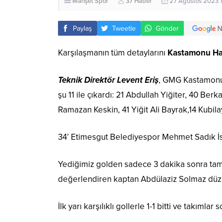
Manşet
Spor
37 Haber
27 Ağustos 2023 1
Paylaş
Tweetle
Gönder
Karşılaşmanın tüm detaylarını
Kastamonu H
Teknik Direktör Levent Eriş
, GMG Kastamonus
şu 11 ile çıkardı: 21 Abdullah Yiğiter, 40 Be
Ramazan Keskin, 41 Yiğit Ali Bayrak,14 Kubila
34’ Etimesgut Belediyespor Mehmet Sadık İstem
Yediğimiz golden sadece 3 dakika sonra tamd
değerlendiren kaptan Abdülaziz Solmaz düzgü
İlk yarı karşılıklı gollerle 1-1 bitti ve takıml