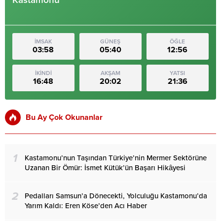
Kastamonu
İMSAK
GÜNEŞ
ÖĞLE
03:58
05:40
12:56
İKİNDİ
AKŞAM
YATSI
16:48
20:02
21:36
Bu Ay Çok Okunanlar
1
Kastamonu’nun Taşından Türkiye’nin Mermer Sektörüne
Uzanan Bir Ömür: İsmet Kütük’ün Başarı Hikâyesi
2
Pedalları Samsun’a Dönecekti, Yolculuğu Kastamonu’da
Yarım Kaldı: Eren Köse’den Acı Haber