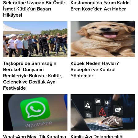
Sektörüne Uzanan Bir Ömür:
Kastamonu’da Yarım Kaldı:
İsmet Kütük’ün Başarı
Eren Köse’den Acı Haber
Hikâyesi
Taşköprü’de Sarımsağın
Köpek Neden Havlar?
Bereketi Dünyanın
Sebepleri ve Kontrol
Renkleriyle Buluştu: Kültür,
Yöntemleri
Gelenek ve Dostluk Aynı
Festivalde
WhatsApp Mavi Tik Kapatma
Kimlik Avı Dolandırıcılığı