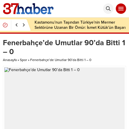
Kastamonu’nun Taşından Türkiye’nin Mermer
Sektörüne Uzanan Bir Ömür: İsmet Kütük’ün Başarı
Hikâyesi
Fenerbahçe’de Umutlar 90’da Bitti 1
– 0
Anasayfa
»
Spor
»
Fenerbahçe’de Umutlar 90’da Bitti 1 – 0