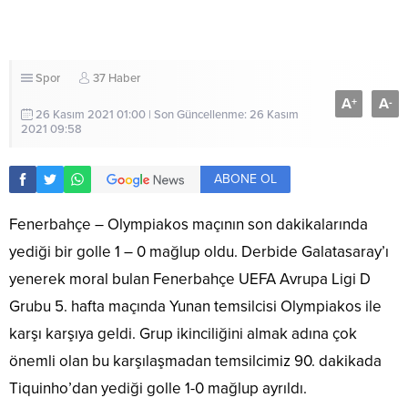
Spor
37 Haber
A
A
+
-
26 Kasım 2021 01:00 | Son Güncellenme: 26 Kasım
2021 09:58
ABONE OL
Fenerbahçe – Olympiakos maçının son dakikalarında
yediği bir golle 1 – 0 mağlup oldu. Derbide Galatasaray’ı
yenerek moral bulan Fenerbahçe UEFA Avrupa Ligi D
Grubu 5. hafta maçında Yunan temsilcisi Olympiakos ile
karşı karşıya geldi. Grup ikinciliğini almak adına çok
önemli olan bu karşılaşmadan temsilcimiz 90. dakikada
Tiquinho’dan yediği golle 1-0 mağlup ayrıldı.