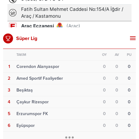
Süper Lig
TAKIM
OY
AV
PU
1
Corendon Alanyaspor
0
0
0
2
Amed Sportif Faaliyetler
0
0
0
3
Beşiktaş
0
0
0
4
Çaykur Rizespor
0
0
0
5
Erzurumspor FK
0
0
0
6
Eyüpspor
0
0
0