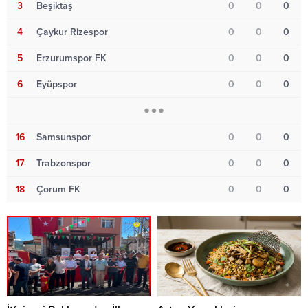
3
Beşiktaş
0
0
0
4
Çaykur Rizespor
0
0
0
5
Erzurumspor FK
0
0
0
6
Eyüpspor
0
0
0
16
Samsunspor
0
0
0
17
Trabzonspor
0
0
0
18
Çorum FK
0
0
0