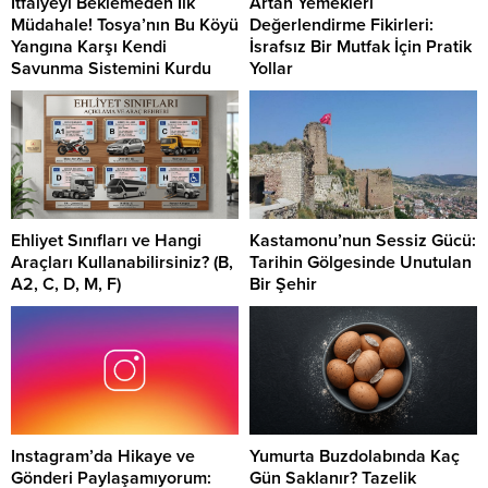
İtfaiyeyi Beklemeden İlk
Artan Yemekleri
Müdahale! Tosya’nın Bu Köyü
Değerlendirme Fikirleri:
Yangına Karşı Kendi
İsrafsız Bir Mutfak İçin Pratik
Savunma Sistemini Kurdu
Yollar
Ehliyet Sınıfları ve Hangi
Kastamonu’nun Sessiz Gücü:
Araçları Kullanabilirsiniz? (B,
Tarihin Gölgesinde Unutulan
A2, C, D, M, F)
Bir Şehir
Instagram’da Hikaye ve
Yumurta Buzdolabında Kaç
Gönderi Paylaşamıyorum:
Gün Saklanır? Tazelik