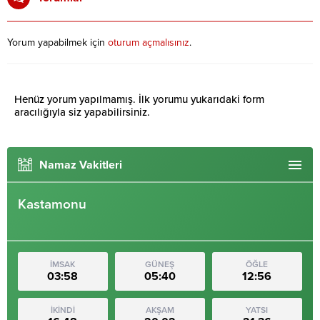
Yorum yapabilmek için
oturum açmalısınız
.
Henüz yorum yapılmamış. İlk yorumu yukarıdaki form
aracılığıyla siz yapabilirsiniz.
Namaz Vakitleri
Kastamonu
İMSAK
GÜNEŞ
ÖĞLE
03:58
05:40
12:56
İKİNDİ
AKŞAM
YATSI