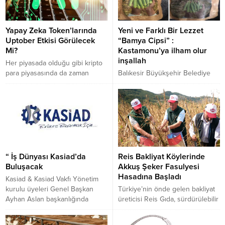
zamanda yeni zorluklar da
arasında Büyükçekmece,
getiriyor. PR ajanslarının ayakta
İstanbul’daki Tüyap Fuar ve
kalması için teknolojiyi etkin
Kongre Merkezi’nde 29. kez
Yapay Zeka Token’larında
Yeni ve Farklı Bir Lezzet
kullanmaları ve hızlı adaptasyon
kapılarını açmaya hazırlanıyor.
Uptober Etkisi Görülecek
“Bamya Cipsi” :
sağlamaları gerekiyor. Nobilitate
Mi?
Kastamonu’ya ilham olur
PR ajansının kurucusu...
inşallah
Her piyasada olduğu gibi kripto
para piyasasında da zaman
Balıkesir Büyükşehir Belediye
zaman bazı altcoin sınıfları ön
Başkanı sayın Ahmet Akın bey
plana çıkıyor. Son zamanlarda ise
ziyaretimize gelirken pakette
piyasayı yakından takip
“Bamya Cipsi” vb. bir çok çeşit
edenlerin de bildiği gib yapay
yöresel ürünlerden hediye
zeka coin’lerinin ilgi çektiği ve
getirmiş ve bize tanıtım da
büyük yükselişler kaydedeceği
yaparak ikram etti. Bamyayı
düşünülüyor.
yerim hatta severimde ama
Bamya Cipsini ilk kez gördüm ve
“ İş Dünyası Kasiad’da
Reis Bakliyat Köylerinde
tattım. Bence süper olmuş.
Buluşacak
Akkuş Şeker Fasulyesi
Hasadına Başladı
Kasiad & Kasiad Vakfı Yönetim
kurulu üyeleri Genel Başkan
Türkiye’nin önde gelen bakliyat
Ayhan Aslan başkanlığında
üreticisi Reis Gıda, sürdürülebilir
genel merkez binasında eylül ayı
tarım vizyonunu genişleterek
yönetim kurulu toplantısını
büyümeye devam ediyor. Şirket,