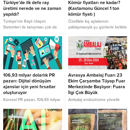
toptan ve perakende her türlü
yetersiz kaldığını düşünürsek
Türkiye’de ilk defa ray
Kömür fiyatları ne kadar?
çanta üretimini ve satışını
BES, mutlaka araştırılması
üretimi nerede ve ne zaman
(Kastamonu Güncel 1 ton
gerçekleştiren Alp Çanta,
gereken bir sistemdir. BES
yapıldı?
kömür fiyatı )
Antalya’da gerçekleştirilen
sistemiyle her ay düzenli...
Türkiye'nin Raylı Ulaşım
Özellikle kış aylalarının
Kırtasiye fuarında yeni ürettiği
Sistemleri ile tanışması çok da
yaklaşmasıyla şu günlerle birlikte
“Colorful” markasıyla dünyaya...
yeni değil... 1856'da başlanan
evlerde ve iş yerlerinde
İzmir-Aydın arası demiryolu
kullanılan kömür miktarları kat be
inşaatı Anadolu coğrafyasını çok
kat artarken, zamlar A’dan Z’ye
yönlü etkileyen sürecin ilk
yağmur gibi yağarken, kömür
adımıydı. II. Abdülha- mit'in (1876-
fiyatları da artmaya ve doğal
1909) “Hicaz Demiryolu” Projesi
olarak araştırılmaya devam
ile bütün bir Osmanlı coğrafyası
ediyor.
raylı taşımacılıkla tanıştı.
106,93 milyar dolarlık PR
Avrasya Ambalaj Fuarı 23
pazarı: Dijital dönüşüm
Ekim Çarşamba Tüyap Fuar
ajanslar için yeni fırsatlar
Merkezinde Başlıyor: Fuara
oluşturuyor
İlgi Çok Büyük
Küresel PR pazarı, 106,93 milyar
Ambalaj endüstrisine yönelik
dolarlık değeriyle dikkat çekiyor
olarak Avrasya coğrafyasında
ve bu rakamın 2028 yılına kadar
her yıl düzenlenen en kapsamlı
144,28 milyar dolara ulaşması
ve en büyük ticaret platformu
öngörülüyor. Ancak bu büyüme
olan Avrasya Ambalaj İstanbul
sadece yeni fırsatlar değil, aynı
Fuarı, 23-26 Ekim 2024 tarihleri