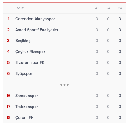
TAKIM
OY
AV
PU
1
Corendon Alanyaspor
0
0
0
2
Amed Sportif Faaliyetler
0
0
0
3
Beşiktaş
0
0
0
4
Çaykur Rizespor
0
0
0
5
Erzurumspor FK
0
0
0
6
Eyüpspor
0
0
0
16
Samsunspor
0
0
0
17
Trabzonspor
0
0
0
18
Çorum FK
0
0
0