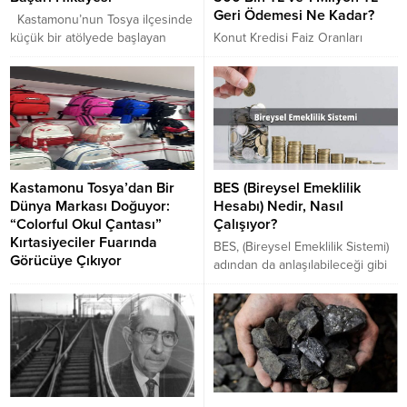
kredisi avantajlarına kadar tüm
Geri Ödemesi Ne Kadar?
Kastamonu’nun Tosya ilçesinde
detayları uzman görüşleri ve
küçük bir atölyede başlayan
Konut Kredisi Faiz Oranları
güncel...
serüven, bugün dünya çapında
Yenilendi! En Uygun Faiz Hangi
ihracat yapan dev bir üretim
Bankada? 72 ve 120 Ay Vadeli
tesisine dönüştü. Börekciler
Taksit Miktarları Ne Kadar? Tüm
Kapı, kaliteli üretimi ve yenilikçi
Ayrıntılar.
yaklaşımıyla sektörün
öncülerinden biri.
Kastamonu Tosya’dan Bir
BES (Bireysel Emeklilik
Dünya Markası Doğuyor:
Hesabı) Nedir, Nasıl
“Colorful Okul Çantası”
Çalışıyor?
Kırtasiyeciler Fuarında
BES, (Bireysel Emeklilik Sistemi)
Görücüye Çıkıyor
adından da anlaşılabileceği gibi
Kastamonu Tosya ilçemizde Alp
temel sigorta dışında yer alan bir
Çanta ismiyle Okul ve sırt
Bireysel Emeklilik Sistemidir. Bu
çantasının yanı sıra kalem
sistem mevcut çalıştığınız işin
çantası, beslenme çantası,
dışında bir emeklilik sistemine
seyahat çantası, evrak çantası ve
dahil olmanıza fayda sağlar.
promosyon çantalarını üretim
Günümüzde emekli maaşlarının
yapan, Arslan Çanta markasıyla
yaşam standartlarını karşılamakta