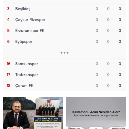
3
Beşiktaş
0
0
0
4
Çaykur Rizespor
0
0
0
5
Erzurumspor FK
0
0
0
6
Eyüpspor
0
0
0
16
Samsunspor
0
0
0
17
Trabzonspor
0
0
0
18
Çorum FK
0
0
0