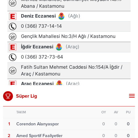
Süper Lig
TAKIM
OY
AV
PU
1
Corendon Alanyaspor
0
0
0
2
Amed Sportif Faaliyetler
0
0
0