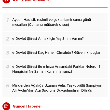
1
Ayetli, Hadisli, resimli ve çok anlamlı cuma günü
mesajları (Cumanız mübarek olsun)
2
e-Devlet Şifresi Almak İçin Yaş Sınırı Var mı?
3
e-Devlet Şifresi Kaç Haneli Olmalıdır? Güvenlik İpuçları
4
e-Devlet Şifresi ile e-İmza Arasındaki Farklar Nelerdir?
Hangisini Ne Zaman Kullanmalısınız?
5
Minderden Ağalığa Uzanan Vefa: Taşköprülü Şampiyon
Ali Aydın’dan Ata Sporuna Duygulandıran Dönüş
Güncel Haberler