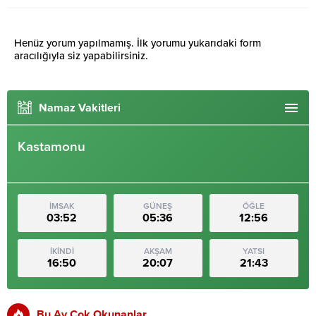
Henüz yorum yapılmamış. İlk yorumu yukarıdaki form
aracılığıyla siz yapabilirsiniz.
Namaz Vakitleri
Kastamonu
İMSAK
GÜNEŞ
ÖĞLE
03:52
05:36
12:56
İKİNDİ
AKŞAM
YATSI
16:50
20:07
21:43
Bu Ay Çok Okunanlar