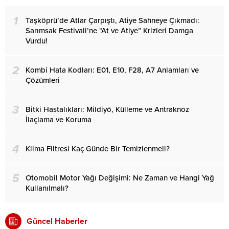
1
Taşköprü’de Atlar Çarpıştı, Atiye Sahneye Çıkmadı:
Sarımsak Festivali’ne “At ve Atiye” Krizleri Damga
Vurdu!
2
Kombi Hata Kodları: E01, E10, F28, A7 Anlamları ve
Çözümleri
3
Bitki Hastalıkları: Mildiyö, Külleme ve Antraknoz
İlaçlama ve Koruma
4
Klima Filtresi Kaç Günde Bir Temizlenmeli?
5
Otomobil Motor Yağı Değişimi: Ne Zaman ve Hangi Yağ
Kullanılmalı?
Güncel Haberler