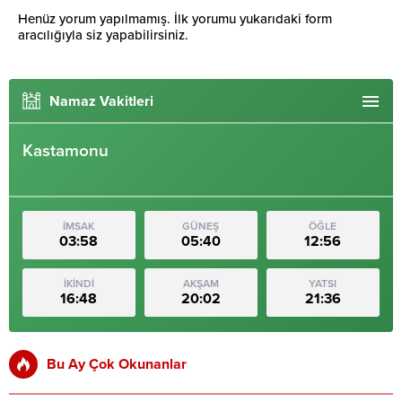
Henüz yorum yapılmamış. İlk yorumu yukarıdaki form
aracılığıyla siz yapabilirsiniz.
Namaz Vakitleri
Kastamonu
İMSAK
GÜNEŞ
ÖĞLE
03:58
05:40
12:56
İKİNDİ
AKŞAM
YATSI
16:48
20:02
21:36
Bu Ay Çok Okunanlar