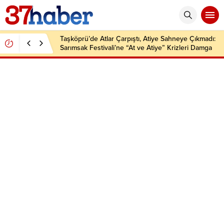
Taşköprü’de Atlar Çarpıştı, Atiye Sahneye Çıkmadı:
Sarımsak Festivali’ne “At ve Atiye” Krizleri Damga
Vurdu!