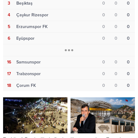
3
Beşiktaş
0
0
0
4
Çaykur Rizespor
0
0
0
5
Erzurumspor FK
0
0
0
6
Eyüpspor
0
0
0
16
Samsunspor
0
0
0
17
Trabzonspor
0
0
0
18
Çorum FK
0
0
0