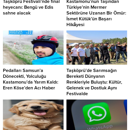
Taşköprü Festivali’nde final
Kastamonu’nun Taşından
heyecanı: Bengü ve Edis
Türkiye’nin Mermer
sahne alacak
Sektörüne Uzanan Bir Ömür:
İsmet Kütük’ün Başarı
Hikâyesi
Pedalları Samsun’a
Taşköprü’de Sarımsağın
Dönecekti, Yolculuğu
Bereketi Dünyanın
Kastamonu’da Yarım Kaldı:
Renkleriyle Buluştu: Kültür,
Eren Köse’den Acı Haber
Gelenek ve Dostluk Aynı
Festivalde